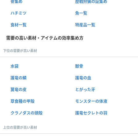
骨集め
歴戦狩猟の証集め
ハチミツ
魚一覧
食材一覧
特産品一覧
需要の高い素材・アイテムの効率集め方
下位の需要が高い素材
水袋
獣骨
護竜の鱗
護竜の血
翼竜の皮
とがった牙
草食種の甲殻
モンスターの体液
クラノダスの頭殻
護竜セクレトの羽
上位の需要が高い素材