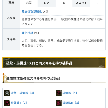
専用
武器
レア
6
スロット
3
龍属性攻撃強化
Lv.3
スキル
龍属性のちからを強化する。（武器の属性値の強化には上限が
あります）
強化持続
Lv.1
スキル
太刀、双剣、剣斧、盾斧、操虫棍で発生する、強化状態の持続
時間を長くする。
破龍・昂揚珠3スロと同スキルを持つ装飾品
龍属性攻撃強化スキルを持つ装飾品
守勢・破龍珠【3】
破龍珠【1】
破龍珠Ⅱ【2】
破龍珠Ⅲ【3】