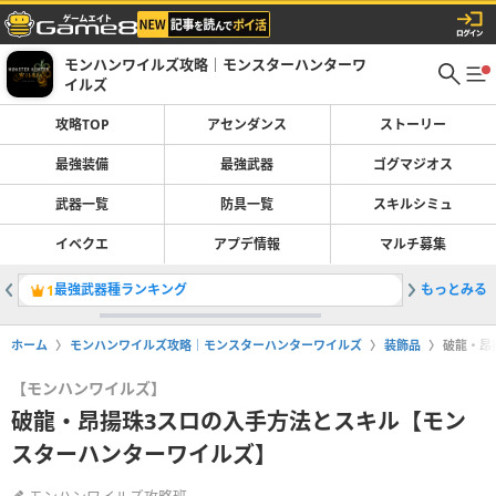
モンハンワイルズ攻略｜モンスターハンターワ
イルズ
攻略TOP
アセンダンス
ストーリー
最強装備
最強武器
ゴグマジオス
武器一覧
防具一覧
スキルシミュ
イベクエ
アプデ情報
マルチ募集
最強武器種ランキング
もっとみる
Switc
1
2
ホーム
モンハンワイルズ攻略｜モンスターハンターワイルズ
装飾品
破龍・昂
【モンハンワイルズ】
破龍・昂揚珠3スロの入手方法とスキル【モン
スターハンターワイルズ】