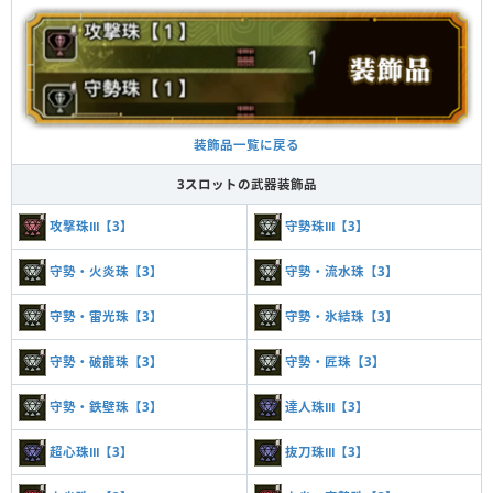
装飾品一覧に戻る
3スロットの武器装飾品
攻撃珠Ⅲ【3】
守勢珠Ⅲ【3】
守勢・火炎珠【3】
守勢・流水珠【3】
守勢・雷光珠【3】
守勢・氷結珠【3】
守勢・破龍珠【3】
守勢・匠珠【3】
守勢・鉄壁珠【3】
達人珠Ⅲ【3】
超心珠Ⅲ【3】
抜刀珠Ⅲ【3】