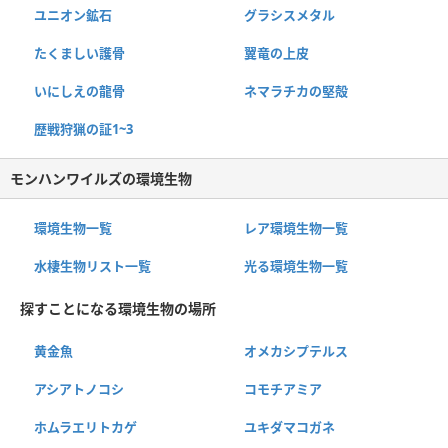
ユニオン鉱石
グラシスメタル
たくましい護骨
翼竜の上皮
いにしえの龍骨
ネマラチカの堅殻
歴戦狩猟の証1~3
モンハンワイルズの環境生物
環境生物一覧
レア環境生物一覧
水棲生物リスト一覧
光る環境生物一覧
探すことになる環境生物の場所
黄金魚
オメカシプテルス
アシアトノコシ
コモチアミア
ホムラエリトカゲ
ユキダマコガネ