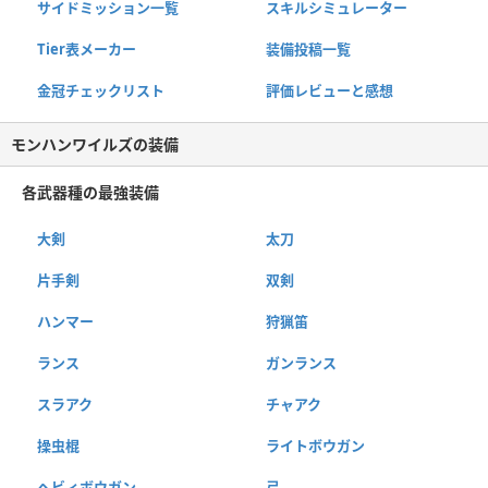
サイドミッション一覧
スキルシミュレーター
Tier表メーカー
装備投稿一覧
金冠チェックリスト
評価レビューと感想
モンハンワイルズの装備
各武器種の最強装備
大剣
太刀
片手剣
双剣
ハンマー
狩猟笛
ランス
ガンランス
スラアク
チャアク
操虫棍
ライトボウガン
ヘビィボウガン
弓