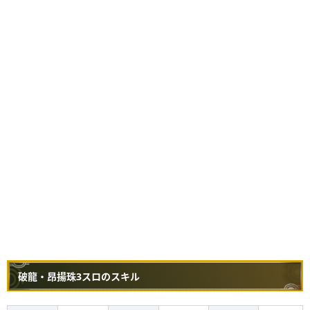
破龍・昂揚珠3スロのスキル