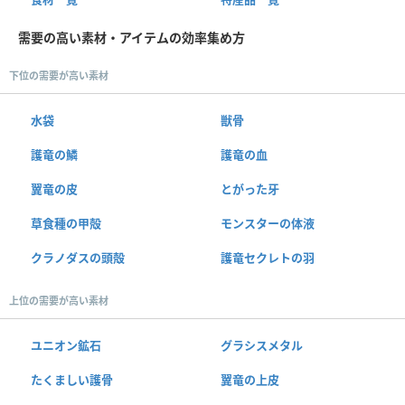
需要の高い素材・アイテムの効率集め方
下位の需要が高い素材
水袋
獣骨
護竜の鱗
護竜の血
翼竜の皮
とがった牙
草食種の甲殻
モンスターの体液
クラノダスの頭殻
護竜セクレトの羽
上位の需要が高い素材
ユニオン鉱石
グラシスメタル
たくましい護骨
翼竜の上皮