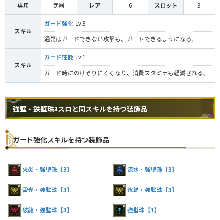
専用
武器
レア
6
スロット
3
ガード強化
Lv.3
スキル
通常はガードできない攻撃も、ガードできるようになる。
ガード性能
Lv.1
スキル
ガード時にのけぞりにくくなり、消費スタミナも軽減される。
強壁・鉄壁珠3スロと同スキルを持つ装飾品
ガード強化スキルを持つ装飾品
火炎・強壁珠【3】
流水・強壁珠【3】
雷光・強壁珠【3】
氷結・強壁珠【3】
破龍・強壁珠【3】
強壁珠【1】