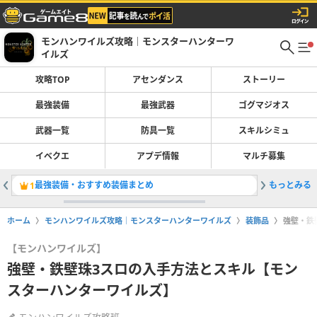
モンハンワイルズ攻略｜モンスターハンターワ
イルズ
攻略TOP
アセンダンス
ストーリー
最強装備
最強武器
ゴグマジオス
武器一覧
防具一覧
スキルシミュ
イベクエ
アプデ情報
マルチ募集
最強装備・おすすめ装備まとめ
もっとみる
操虫棍の
1
2
ホーム
モンハンワイルズ攻略｜モンスターハンターワイルズ
装飾品
強壁・鉄
【モンハンワイルズ】
強壁・鉄壁珠3スロの入手方法とスキル【モン
スターハンターワイルズ】