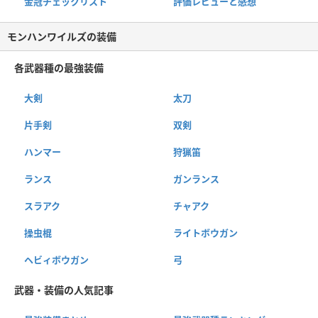
金冠チェックリスト
評価レビューと感想
モンハンワイルズの装備
各武器種の最強装備
大剣
太刀
片手剣
双剣
ハンマー
狩猟笛
ランス
ガンランス
スラアク
チャアク
操虫棍
ライトボウガン
ヘビィボウガン
弓
武器・装備の人気記事