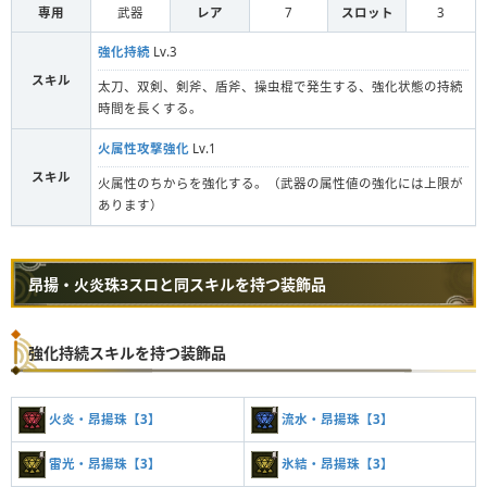
専用
武器
レア
7
スロット
3
強化持続
Lv.3
スキル
太刀、双剣、剣斧、盾斧、操虫棍で発生する、強化状態の持続
時間を長くする。
火属性攻撃強化
Lv.1
スキル
火属性のちからを強化する。（武器の属性値の強化には上限が
あります）
昂揚・火炎珠3スロと同スキルを持つ装飾品
強化持続スキルを持つ装飾品
火炎・昂揚珠【3】
流水・昂揚珠【3】
雷光・昂揚珠【3】
氷結・昂揚珠【3】