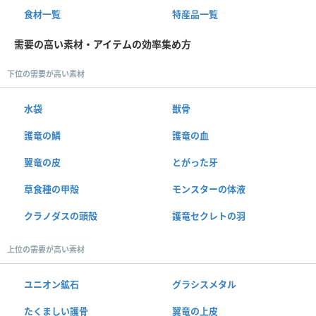
食材一覧
特産品一覧
需要の高い素材・アイテムの効率集め方
下位の需要が高い素材
水袋
獣骨
護竜の鱗
護竜の血
翼竜の皮
とがった牙
草食種の甲殻
モンスターの体液
クラノダスの頭殻
護竜セクレトの羽
上位の需要が高い素材
ユニオン鉱石
グラシスメタル
たくましい護骨
翼竜の上皮