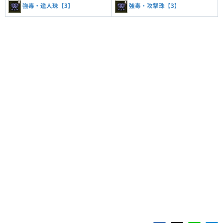
強毒・達人珠【3】
強毒・攻撃珠【3】