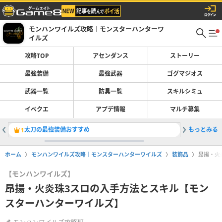
モンハンワイルズ攻略｜モンスターハンターワ
イルズ
攻略TOP
アセンダンス
ストーリー
最強装備
最強武器
ゴグマジオス
武器一覧
防具一覧
スキルシミュ
イベクエ
アプデ情報
マルチ募集
太刀の最強装備おすすめ
もっとみる
初心者お
1
2
ホーム
モンハンワイルズ攻略｜モンスターハンターワイルズ
装飾品
昂揚・火
【モンハンワイルズ】
昂揚・火炎珠3スロの入手方法とスキル【モン
スターハンターワイルズ】