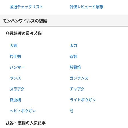
金冠チェックリスト
評価レビューと感想
モンハンワイルズの装備
各武器種の最強装備
大剣
太刀
片手剣
双剣
ハンマー
狩猟笛
ランス
ガンランス
スラアク
チャアク
操虫棍
ライトボウガン
ヘビィボウガン
弓
武器・装備の人気記事