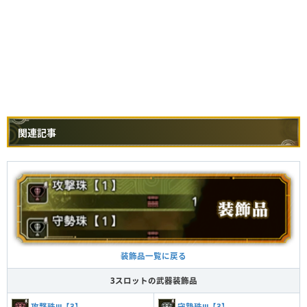
関連記事
装飾品一覧に戻る
3スロットの武器装飾品
攻撃珠Ⅲ【3】
守勢珠Ⅲ【3】