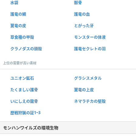
水袋
獣骨
護竜の鱗
護竜の血
翼竜の皮
とがった牙
草食種の甲殻
モンスターの体液
クラノダスの頭殻
護竜セクレトの羽
上位の需要が高い素材
ユニオン鉱石
グラシスメタル
たくましい護骨
翼竜の上皮
いにしえの龍骨
ネマラチカの堅殻
歴戦狩猟の証1~3
モンハンワイルズの環境生物