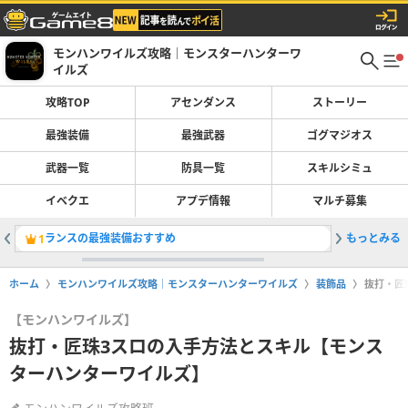
モンハンワイルズ攻略｜モンスターハンターワ
イルズ
攻略TOP
アセンダンス
ストーリー
最強装備
最強武器
ゴグマジオス
武器一覧
防具一覧
スキルシミュ
イベクエ
アプデ情報
マルチ募集
ランスの最強装備おすすめ
もっとみる
巨戟アー
1
2
ホーム
モンハンワイルズ攻略｜モンスターハンターワイルズ
装飾品
抜打・匠
【モンハンワイルズ】
抜打・匠珠3スロの入手方法とスキル【モンス
ターハンターワイルズ】