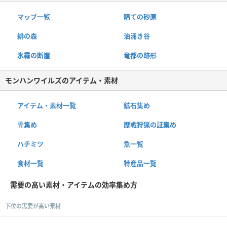
マップ一覧
隔ての砂原
緋の森
油涌き谷
氷霧の断崖
竜都の跡形
モンハンワイルズのアイテム・素材
アイテム・素材一覧
鉱石集め
骨集め
歴戦狩猟の証集め
ハチミツ
魚一覧
食材一覧
特産品一覧
需要の高い素材・アイテムの効率集め方
下位の需要が高い素材