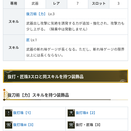
専用
武器
レア
7
スロット
3
抜刀術【力】
Lv.3
スキル
武器出し攻撃に気絶を誘発する力が追加・強化され、攻撃力も
少し上がる。（騎乗中は発動しません）
匠
Lv.1
スキル
武器の斬れ味ゲージが長くなる。ただし、斬れ味ゲージの限界
以上には長くならない。
抜打・匠珠3スロと同スキルを持つ装飾品
抜刀術【力】スキルを持つ装飾品
抜打珠【1】
抜打珠Ⅱ【2】
抜打珠Ⅲ【3】
抜打・匠珠【3】