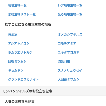
環境生物一覧
レア環境生物一覧
水棲生物リスト一覧
光る環境生物一覧
探すことになる環境生物の場所
黄金魚
オメカシプテルス
アシアトノコシ
コモチアミア
ホムラエリトカゲ
ユキダマコガネ
回復ミツムシ
閃光羽虫
ギョムドン
スナノリュウセイ
グランドエスカナイト
大回復ミツムシ
モンハンワイルズのお役立ち記事
人気のお役立ち記事