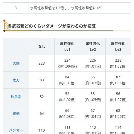
3
氷属性攻撃値を1.2倍し、氷属性攻撃値に+60
各武器種どのくらいダメージが変わるのか検証
属性強化
属性強化
属性強化
なし
Lv1
Lv2
Lv3
224
226
228
大剣
223
(約1.004倍)
(約1.01倍)
(約1.02倍)
84
86
87
太刀
83
(約1.01倍)
(約1.03倍)
(約1.05倍)
53
55
56
片手剣
52
(約1.02倍)
(約1.05倍)
(約1.07倍)
66
67
68
双剣
64
(約1.03倍)
(約1.04倍)
(約1.06倍)
111
113
114
ハンマー
110
(約1.01倍)
(約1.02倍)
(約1.03倍)