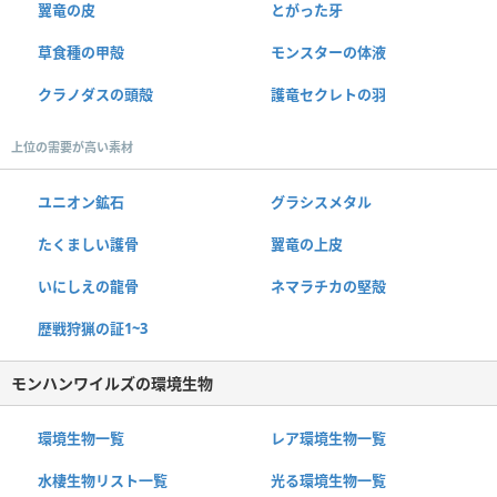
翼竜の皮
とがった牙
草食種の甲殻
モンスターの体液
クラノダスの頭殻
護竜セクレトの羽
上位の需要が高い素材
ユニオン鉱石
グラシスメタル
たくましい護骨
翼竜の上皮
いにしえの龍骨
ネマラチカの堅殻
歴戦狩猟の証1~3
モンハンワイルズの環境生物
環境生物一覧
レア環境生物一覧
水棲生物リスト一覧
光る環境生物一覧