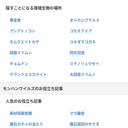
探すことになる環境生物の場所
黄金魚
オメカシプテルス
アシアトノコシ
コモチアミア
ホムラエリトカゲ
ユキダマコガネ
回復ミツムシ
閃光羽虫
ギョムドン
スナノリュウセイ
グランドエスカナイト
大回復ミツムシ
モンハンワイルズのお役立ち記事
人気のお役立ち記事
素材採取依頼
マカ錬金
護石ガチャの当たり
護石周回のやり方