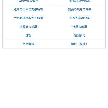
黒蝕一体の倍率
鎖刃刺撃の効果
連撃の倍率と効果時間
無我の境地の効果
力の解放の条件と時間
災禍転福の効果
挑戦者の効果
巧撃の効果
逆襲
超回復力
雷々響鳴
根性【果敢】