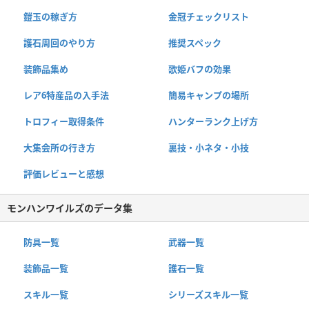
鎧玉の稼ぎ方
金冠チェックリスト
護石周回のやり方
推奨スペック
装飾品集め
歌姫バフの効果
レア6特産品の入手法
簡易キャンプの場所
トロフィー取得条件
ハンターランク上げ方
大集会所の行き方
裏技・小ネタ・小技
評価レビューと感想
モンハンワイルズのデータ集
防具一覧
武器一覧
装飾品一覧
護石一覧
スキル一覧
シリーズスキル一覧