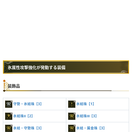
氷属性攻撃強化が発動する装備
装飾品
守勢・氷結珠【3】
氷結珠【1】
氷結珠Ⅱ【2】
氷結珠Ⅲ【3】
氷結・守勢珠【3】
氷結・属会珠【3】