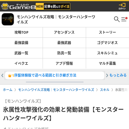
モンハンワイルズ攻略｜モンスターハンターワ
イルズ
攻略TOP
アセンダンス
ストーリー
最強装備
最強武器
ゴグマジオス
武器一覧
防具一覧
スキルシミュ
イベクエ
アプデ情報
マルチ募集
序盤体験版で遊べる範囲と引き継ぎ方法
もっとみる
ププロポ
1
2
ホーム
モンハンワイルズ攻略｜モンスターハンターワイルズ
スキル
氷属性攻
【モンハンワイルズ】
氷属性攻撃強化の効果と発動装備【モンスター
ハンターワイルズ】