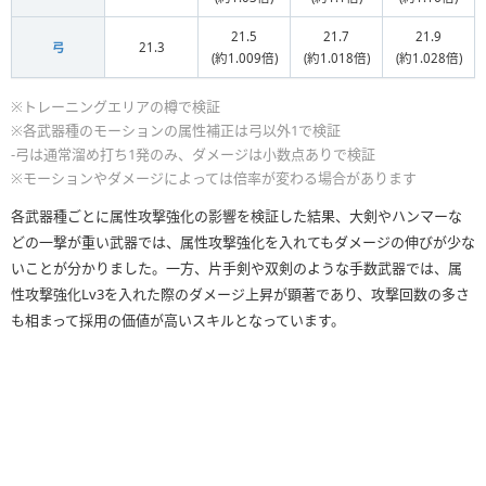
21.5
21.7
21.9
弓
21.3
(約1.009倍)
(約1.018倍)
(約1.028倍)
※トレーニングエリアの樽で検証
※各武器種のモーションの属性補正は弓以外1で検証
-弓は通常溜め打ち1発のみ、ダメージは小数点ありで検証
※モーションやダメージによっては倍率が変わる場合があります
各武器種ごとに属性攻撃強化の影響を検証した結果、大剣やハンマーな
どの一撃が重い武器では、属性攻撃強化を入れてもダメージの伸びが少な
いことが分かりました。一方、片手剣や双剣のような手数武器では、属
性攻撃強化Lv3を入れた際のダメージ上昇が顕著であり、攻撃回数の多さ
も相まって採用の価値が高いスキルとなっています。