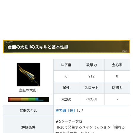
虚無の大剣Ⅱのスキルと基本性能
レア度
攻撃力
会心率
6
912
0
属性
スロット
防御力
虚無の大剣Ⅱ
水260
②①①
-
武器スキル
抜刀術【技】
Lv.2
★5シーウー討伐
解放条件
HR20で発生するメインミッション「眠れる