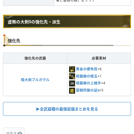
竜と薔薇の棘」をクリア
虚無の大剣Ⅱの強化先・派生
強化先
強化先の武器
必要素材
黄金の硬角質
×6
暗器蛸の暗玉
×1
暗大剣プルガヴル
暗器蛸の上触手
×4
歴戦狩猟の証Ⅱ
×5
▶︎全武器種の最強装備まとめを見る
派生名