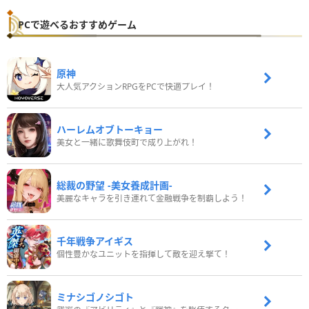
PCで遊べるおすすめゲーム
原神
大人気アクションRPGをPCで快適プレイ！
ハーレムオブトーキョー
美女と一緒に歌舞伎町で成り上がれ！
総裁の野望 -美女養成計画-
美麗なキャラを引き連れて金融戦争を制覇しよう！
千年戦争アイギス
個性豊かなユニットを指揮して敵を迎え撃て！
ミナシゴノシゴト