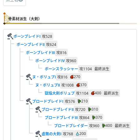
骨素材派生（大剣）
ボーンブレイドⅠ
攻
528
ボーンブレイドⅡ
攻
624
ボーンブレイドⅢ
攻
816
ボーンブレイドⅣ
攻
960
ボーンスラッシャー
攻
1104
最終派生
270
ヌ・ポリュプⅠ
攻
816
370
ヌ・ポリュプⅡ
攻
1008
400
獄焔大剣ポリュプ
攻
1104
最終派生
210
ブロードブレイドⅠ
攻
576
310
ブロードブレイドⅡ
攻
720
370
ブロードブレイドⅢ
攻
864
400
ブロードブレイダー
攻
960
最終派生
200
虚無の大剣Ⅰ
攻
768