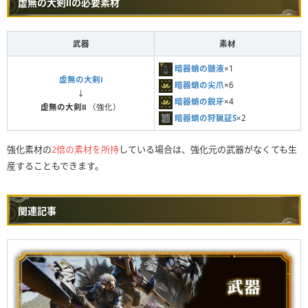
虚無の大剣Ⅱの必要素材
武器
素材
暗器蛸の髄液
×1
虚無の大剣Ⅰ
暗器蛸の尖爪
×6
↓
暗器蛸の鋭牙
×4
虚無の大剣Ⅱ
（強化）
暗器蛸の狩猟証S
×2
強化素材の
2倍の素材を所持
している場合は、強化元の武器がなくても生
産することもできます。
関連記事