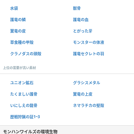
水袋
獣骨
護竜の鱗
護竜の血
翼竜の皮
とがった牙
草食種の甲殻
モンスターの体液
クラノダスの頭殻
護竜セクレトの羽
上位の需要が高い素材
ユニオン鉱石
グラシスメタル
たくましい護骨
翼竜の上皮
いにしえの龍骨
ネマラチカの堅殻
歴戦狩猟の証1~3
モンハンワイルズの環境生物