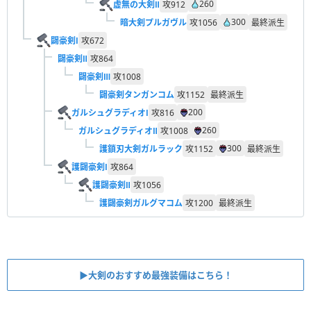
260
虚無の大剣Ⅱ
攻
912
300
暗大剣プルガヴル
攻
1056
最終派生
闢豪剣Ⅰ
攻
672
闢豪剣Ⅱ
攻
864
闢豪剣Ⅲ
攻
1008
闢豪剣タンガンコム
攻
1152
最終派生
200
ガルシュグラディオⅠ
攻
816
260
ガルシュグラディオⅡ
攻
1008
300
護鎖刃大剣ガルラック
攻
1152
最終派生
護闢豪剣Ⅰ
攻
864
護闢豪剣Ⅱ
攻
1056
護闢豪剣ガルグマコム
攻
1200
最終派生
▶︎大剣のおすすめ最強装備はこちら！