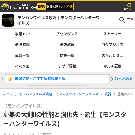
モンハンワイルズ攻略｜モンスターハンターワ
イルズ
攻略TOP
アセンダンス
ストーリー
最強装備
最強武器
ゴグマジオス
武器一覧
防具一覧
スキルシミュ
イベクエ
アプデ情報
マルチ募集
最強装備・おすすめ装備まとめ
もっとみる
操虫棍の
1
2
ホーム
モンハンワイルズ攻略｜モンスターハンターワイルズ
武器
虚無の大剣
【モンハンワイルズ】
虚無の大剣Ⅱの性能と強化先・派生【モンスタ
ーハンターワイルズ】