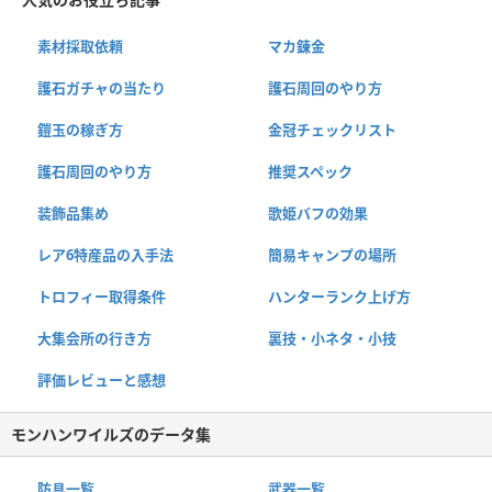
素材採取依頼
マカ錬金
護石ガチャの当たり
護石周回のやり方
鎧玉の稼ぎ方
金冠チェックリスト
護石周回のやり方
推奨スペック
装飾品集め
歌姫バフの効果
レア6特産品の入手法
簡易キャンプの場所
トロフィー取得条件
ハンターランク上げ方
大集会所の行き方
裏技・小ネタ・小技
評価レビューと感想
モンハンワイルズのデータ集
防具一覧
武器一覧