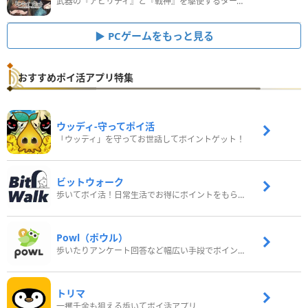
武器の『アビリティ』と『戦神』を駆使するターン制コマンドバトルRPG！
PCゲームをもっと見る
おすすめポイ活アプリ特集
ウッディ‐守ってポイ活
「ウッディ」を守ってお世話してポイントゲット！
ビットウォーク
歩いてポイ活！日常生活でお得にポイントをもらおう
Powl（ポウル）
歩いたりアンケート回答など幅広い手段でポイントをゲット
トリマ
一攫千金も狙える歩いてポイ活アプリ