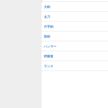
大剣
太刀
片手剣
双剣
ハンマー
狩猟笛
ランス