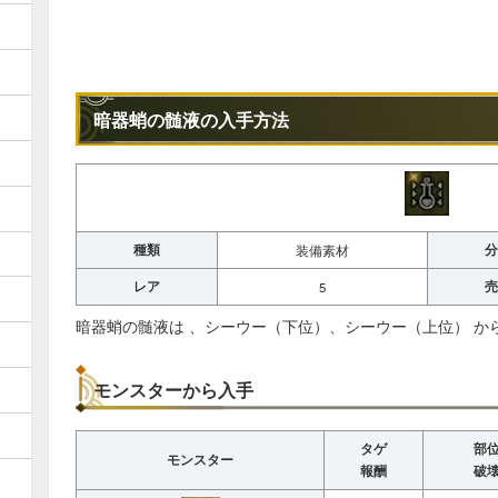
暗器蛸の髄液の入手方法
種類
分
装備素材
レア
売
5
暗器蛸の髄液は 、シーウー（下位）、シーウー（上位） か
モンスターから入手
タゲ
部
モンスター
報酬
破