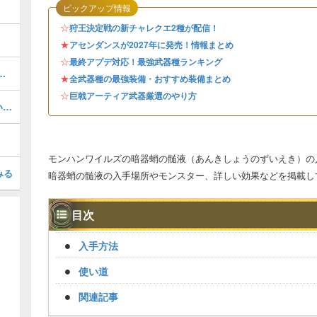
ピックアップ情報
☆
狩王決定戦の新チャレクエ2種が配信！
★
アセンダンスが2027年に発売！情報まとめ
☆
最終アプデ対応！最強武器種ランキング
【果敢】）の効果と発動装備
★
全武器種の最強装備・おすすめ装備まとめ
☆
巨戟アーティア武器厳選のやり方
重ね着コーデ紹介・かわいい&かっこいいコーデまとめ
モンハンワイルズの暗器蛸の髄液（あんきしょうのずいえき）の
みる
暗器蛸の髄液の入手場所やモンスター、詳しい効果などを掲載し
目次
入手方法
使い道
関連記事