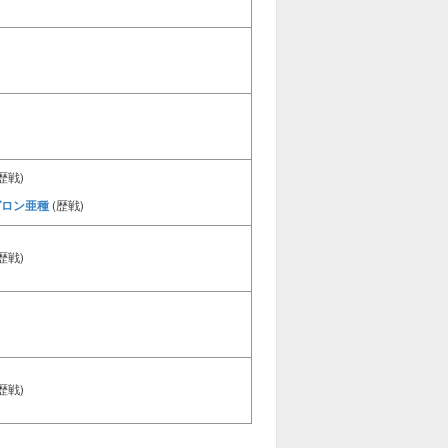
歴戦)
ガロン亜種
(歴戦)
歴戦)
歴戦)