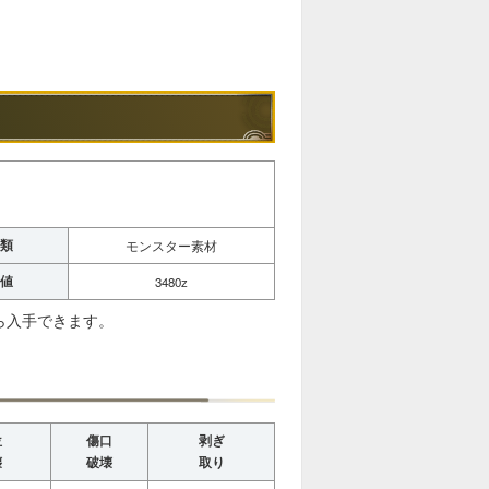
類
モンスター素材
値
3480z
ら入手できます。
位
傷口
剥ぎ
壊
破壊
取り