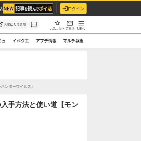
活
ログイン
お気に入り追加
ご意見
MENU
お気に入り
ミュ
イベクエ
アプデ情報
マルチ募集
ーハンターワイルズ】
の入手方法と使い道【モン