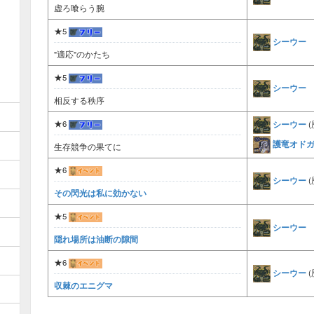
虚ろ喰らう腕
★5
シーウー
"適応"のかたち
★5
シーウー
相反する秩序
シーウー
★6
(
護竜オド
生存競争の果てに
★6
シーウー
(
その閃光は私に効かない
★5
シーウー
隠れ場所は油断の隙間
★6
シーウー
(
収棘のエニグマ