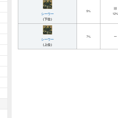
頭
5%
シーウー
12
（下位）
7%
ー
シーウー
（上位）