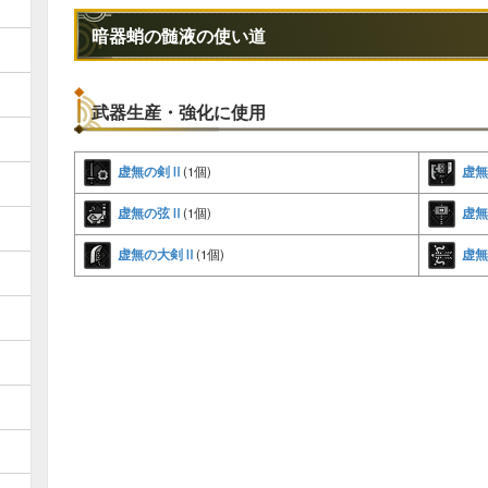
暗器蛸の髄液の使い道
武器生産・強化に使用
虚無の剣Ⅱ
虚無
(1個)
虚無の弦Ⅱ
虚無
(1個)
虚無の大剣Ⅱ
虚無
(1個)