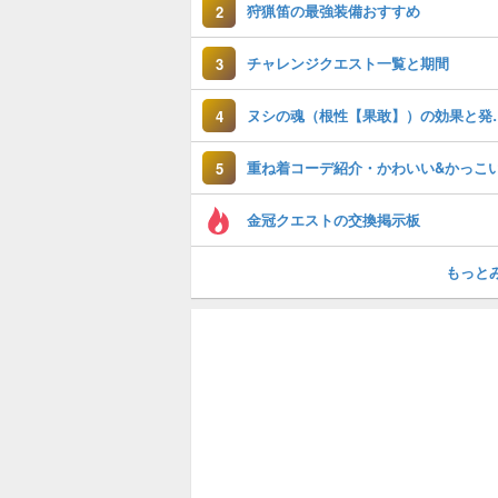
狩猟笛の最強装備おすすめ
2
チャレンジクエスト一覧と期間
3
ヌシの魂（根性
4
5
金冠クエストの交換掲示板
もっと