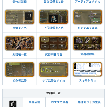
最強装備まとめ
アーティアおすすめ
最強武器種
上位装備まとめ
おすすめスキル
序盤まとめ
武器種診断
武器調整内容
武器種一覧
スキルシミュ
サブ武器おすすめ
初心者武器
武器種一覧
最強装備
おすすめ武器
操作方法
｜
派生表