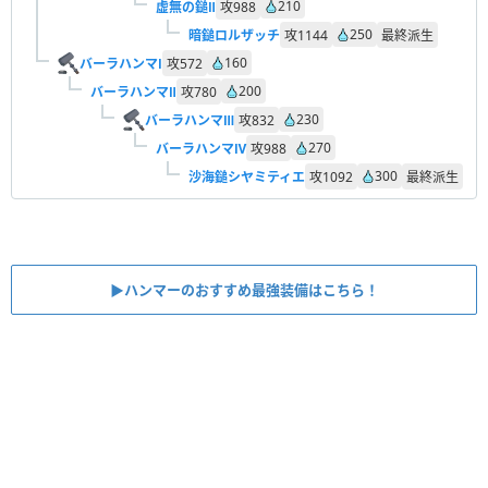
210
虚無の鎚Ⅱ
攻
988
250
暗鎚ロルザッチ
攻
1144
最終派生
160
バーラハンマⅠ
攻
572
200
バーラハンマⅡ
攻
780
230
バーラハンマⅢ
攻
832
270
バーラハンマⅣ
攻
988
300
沙海鎚シヤミティエ
攻
1092
最終派生
▶︎ハンマーのおすすめ最強装備はこちら！