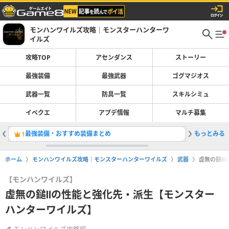
モンハンワイルズ攻略｜モンスターハンターワ
イルズ
攻略TOP
アセンダンス
ストーリー
最強装備
最強武器
ゴグマジオス
武器一覧
防具一覧
スキルシミュ
イベクエ
アプデ情報
マルチ募集
最強装備・おすすめ装備まとめ
もっとみる
最強武器
1
2
ホーム
モンハンワイルズ攻略｜モンスターハンターワイルズ
武器
虚無の鎚Ⅱ
【モンハンワイルズ】
虚無の鎚Ⅱの性能と強化先・派生【モンスター
ハンターワイルズ】