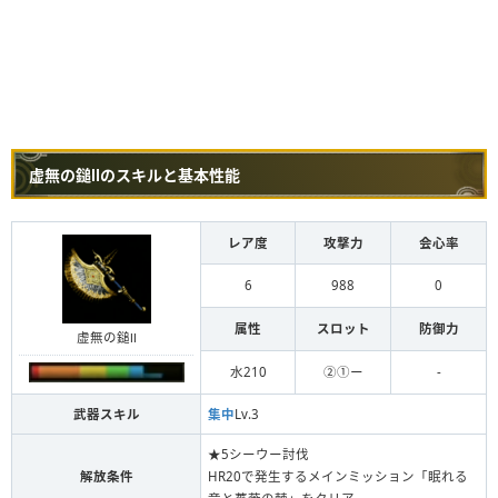
虚無の鎚Ⅱのスキルと基本性能
レア度
攻撃力
会心率
6
988
0
属性
スロット
防御力
虚無の鎚Ⅱ
水210
②①ー
-
武器スキル
集中
Lv.3
★5シーウー討伐
解放条件
HR20で発生するメインミッション「眠れる