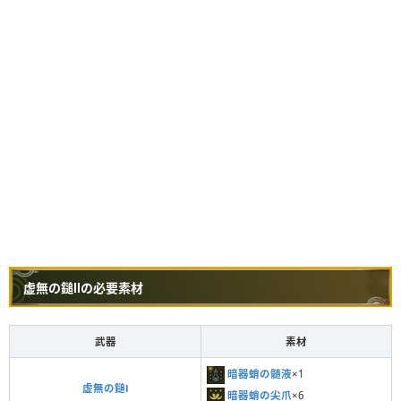
虚無の鎚Ⅱの必要素材
武器
素材
暗器蛸の髄液
×1
虚無の鎚Ⅰ
暗器蛸の尖爪
×6