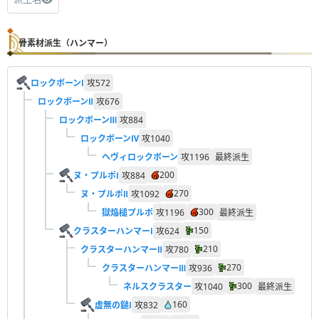
骨素材派生（ハンマー）
ロックボーンⅠ
攻
572
ロックボーンⅡ
攻
676
ロックボーンⅢ
攻
884
ロックボーンⅣ
攻
1040
ヘヴィロックボーン
攻
1196
最終派生
200
ヌ・プルポⅠ
攻
884
270
ヌ・プルポⅡ
攻
1092
300
獄焔槌プルポ
攻
1196
最終派生
150
クラスターハンマーⅠ
攻
624
210
クラスターハンマーⅡ
攻
780
270
クラスターハンマーⅢ
攻
936
300
ネルスクラスター
攻
1040
最終派生
160
虚無の鎚Ⅰ
攻
832