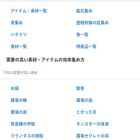
アイテム・素材一覧
鉱石集め
骨集め
歴戦狩猟の証集め
ハチミツ
魚一覧
食材一覧
特産品一覧
需要の高い素材・アイテムの効率集め方
下位の需要が高い素材
水袋
獣骨
護竜の鱗
護竜の血
翼竜の皮
とがった牙
草食種の甲殻
モンスターの体液
クラノダスの頭殻
護竜セクレトの羽