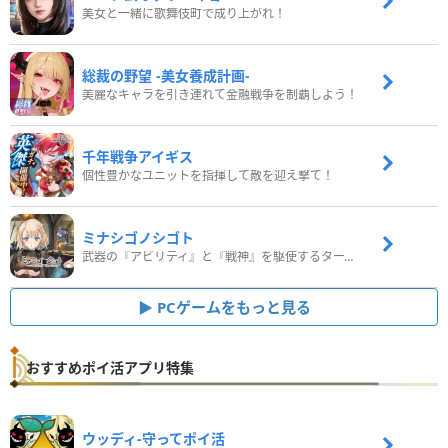
美女と一緒に歌舞伎町で成り上がれ！
総裁の野望 -美女養成計画-
美麗なキャラを引き連れて金融戦争を制覇しよう！
千年戦争アイギス
個性豊かなユニットを指揮して敵を迎え撃て！
ミナシゴノシゴト
武器の『アビリティ』と『戦神』を駆使するターン制コマンドバトルRPG！
PCゲームをもっと見る
おすすめポイ活アプリ特集
ウッディ‐守ってポイ活