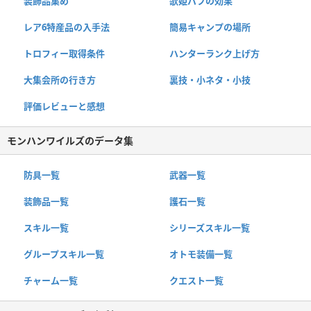
装飾品集め
歌姫バフの効果
レア6特産品の入手法
簡易キャンプの場所
トロフィー取得条件
ハンターランク上げ方
大集会所の行き方
裏技・小ネタ・小技
評価レビューと感想
モンハンワイルズのデータ集
防具一覧
武器一覧
装飾品一覧
護石一覧
スキル一覧
シリーズスキル一覧
グループスキル一覧
オトモ装備一覧
チャーム一覧
クエスト一覧