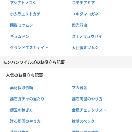
アシアトノコシ
コモチアミア
ホムラエリトカゲ
ユキダマコガネ
回復ミツムシ
閃光羽虫
ギョムドン
スナノリュウセイ
グランドエスカナイト
大回復ミツムシ
モンハンワイルズのお役立ち記事
人気のお役立ち記事
素材採取依頼
マカ錬金
護石ガチャの当たり
護石周回のやり方
鎧玉の稼ぎ方
金冠チェックリスト
護石周回のやり方
推奨スペック