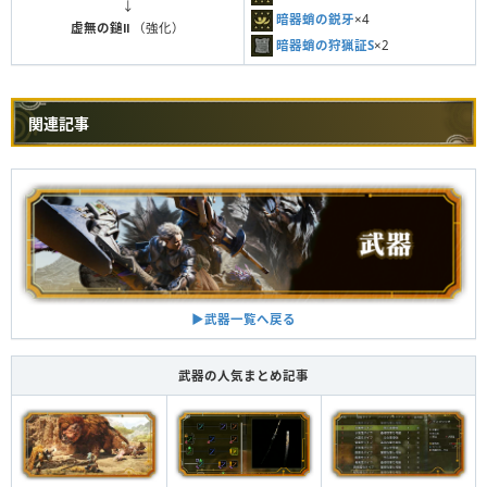
↓
暗器蛸の鋭牙
×4
虚無の鎚Ⅱ
（強化）
暗器蛸の狩猟証S
×2
関連記事
▶︎武器一覧へ戻る
武器の人気まとめ記事