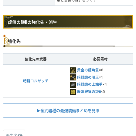
竜と薔薇の棘」をクリア
虚無の鎚Ⅱの強化先・派生
強化先
強化先の武器
必要素材
黄金の硬角質
×6
暗器蛸の暗玉
×1
暗鎚ロルザッチ
暗器蛸の上触手
×4
歴戦狩猟の証Ⅱ
×5
▶︎全武器種の最強装備まとめを見る
派生名