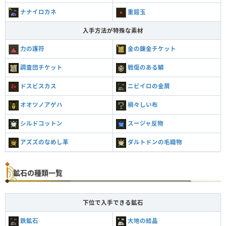
ナナイロカネ
重鎧玉
入手方法が特殊な素材
力の護符
金の錬金チケット
調査団チケット
戦傷のある鱗
ドスビスカス
ニビイロの金屑
オオツノアゲハ
禍々しい布
シルドコットン
スージャ反物
アズズのなめし革
ダルトドンの毛織物
鉱石の種類一覧
下位で入手できる鉱石
鉄鉱石
大地の結晶