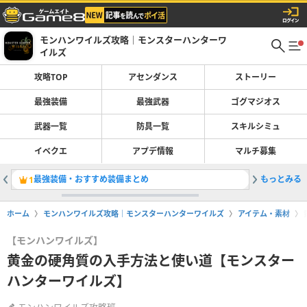
モンハンワイルズ攻略｜モンスターハンターワ
イルズ
攻略TOP
アセンダンス
ストーリー
最強装備
最強武器
ゴグマジオス
武器一覧
防具一覧
スキルシミュ
イベクエ
アプデ情報
マルチ募集
最強装備・おすすめ装備まとめ
もっとみる
太刀の最
1
2
ホーム
モンハンワイルズ攻略｜モンスターハンターワイルズ
アイテム・素材
【モンハンワイルズ】
黄金の硬角質の入手方法と使い道【モンスター
ハンターワイルズ】