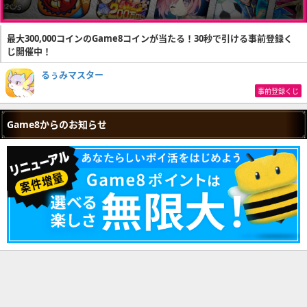
最大300,000コインのGame8コインが当たる！30秒で引ける事前登録く
じ開催中！
るぅみマスター
事前登録くじ
Game8からのお知らせ