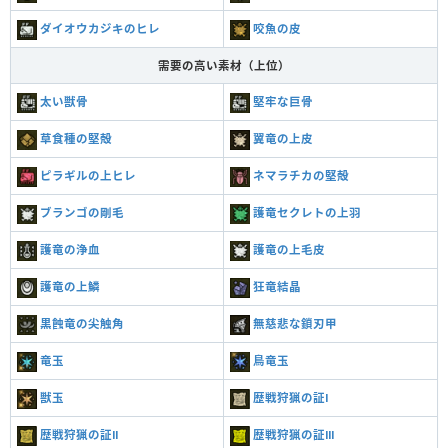
ダイオウカジキのヒレ
咬魚の皮
需要の高い素材（上位）
太い獣骨
堅牢な巨骨
草食種の堅殻
翼竜の上皮
ピラギルの上ヒレ
ネマラチカの堅殻
ブランゴの剛毛
護竜セクレトの上羽
護竜の浄血
護竜の上毛皮
護竜の上鱗
狂竜結晶
黒蝕竜の尖触角
無慈悲な鎖刃甲
竜玉
鳥竜玉
獣玉
歴戦狩猟の証Ⅰ
歴戦狩猟の証Ⅱ
歴戦狩猟の証Ⅲ