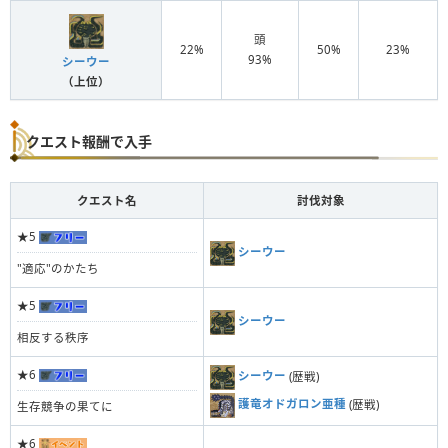
頭
22%
50%
23%
93%
シーウー
（上位）
クエスト報酬で入手
クエスト名
討伐対象
★5
シーウー
"適応"のかたち
★5
シーウー
相反する秩序
★6
シーウー
(歴戦)
護竜オドガロン亜種
(歴戦)
生存競争の果てに
★6