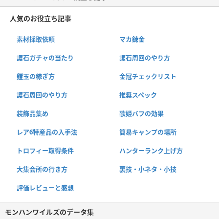
人気のお役立ち記事
素材採取依頼
マカ錬金
護石ガチャの当たり
護石周回のやり方
鎧玉の稼ぎ方
金冠チェックリスト
護石周回のやり方
推奨スペック
装飾品集め
歌姫バフの効果
レア6特産品の入手法
簡易キャンプの場所
トロフィー取得条件
ハンターランク上げ方
大集会所の行き方
裏技・小ネタ・小技
評価レビューと感想
モンハンワイルズのデータ集