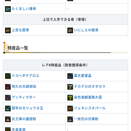
たくましい護骨
-
上位で入手できる骨（骨塚）
上質な堅骨
いにしえの龍骨
特産品一覧
レア6特産品（勲章獲得条件）
ドスヘダテアロエ
轟天蒼雷晶
悠久の大緋琥珀
デカデカのオタカラ
アンティマター
金色竜鱗重飾大壺
暦年の大リュウヌ玉
ジェネシスオパール
女王華の蠱惑粉
一夜花の月華粉
冬竜夏草
-