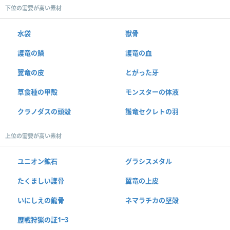
下位の需要が高い素材
水袋
獣骨
護竜の鱗
護竜の血
翼竜の皮
とがった牙
草食種の甲殻
モンスターの体液
クラノダスの頭殻
護竜セクレトの羽
上位の需要が高い素材
ユニオン鉱石
グラシスメタル
たくましい護骨
翼竜の上皮
いにしえの龍骨
ネマラチカの堅殻
歴戦狩猟の証1~3