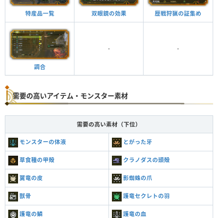
特産品一覧
双眼鏡の効果
歴戦狩猟の証集め
-
-
調合
需要の高いアイテム・モンスター素材
需要の高い素材（下位）
モンスターの体液
とがった牙
草食種の甲殻
クラノダスの頭殻
翼竜の皮
影蜘蛛の爪
獣骨
護竜セクレトの羽
護竜の鱗
護竜の血