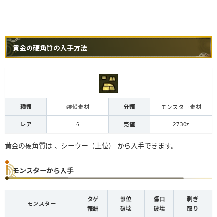
黄金の硬角質の入手方法
種類
装備素材
分類
モンスター素材
レア
6
売値
2730z
黄金の硬角質は 、シーウー（上位） から入手できます。
モンスターから入手
タゲ
部位
傷口
剥ぎ
モンスター
報酬
破壊
破壊
取り