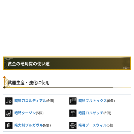
黄金の硬角質の使い道
武器生産・強化に使用
暗彎刀コルディアル
(6個)
暗斧ブルトゥクス
(6個)
暗琴クージン
(6個)
暗鎚ロルザッチ
(6個)
暗大剣プルガヴル
(6個)
暗弓ブースウィル
(6個)