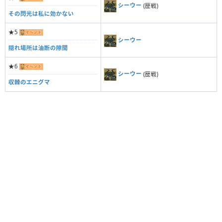
シーウー
(歴戦)
その閃光は私に効かない
★5
シーウー
隠れ場所は油断の隙間
★6
シーウー
(歴戦)
収棘のエニグマ