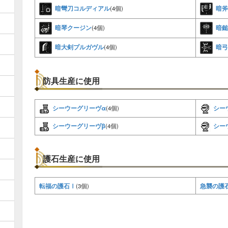
暗彎刀コルディアル
暗斧
(4個)
暗琴クージン
暗鎚
(4個)
暗大剣プルガヴル
暗弓
(4個)
防具生産に使用
シーウーグリーヴα
シー
(4個)
シーウーグリーヴβ
シー
(4個)
護石生産に使用
転福の護石Ⅰ
急襲の護
(3個)