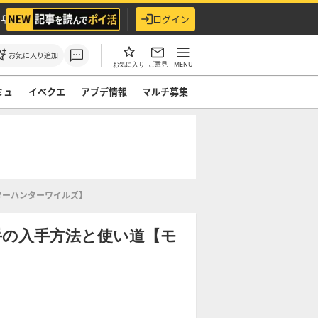
活
ログイン
お気に入り追加
ご意見
MENU
お気に入り
ミュ
イベクエ
アプデ情報
マルチ募集
ターハンターワイルズ】
手の入手方法と使い道【モ