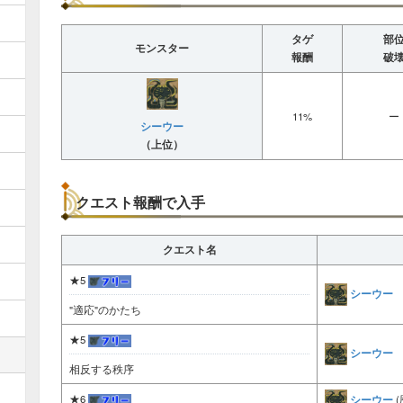
タゲ
部
モンスター
報酬
破
11%
ー
シーウー
（上位）
クエスト報酬で入手
クエスト名
★5
シーウー
"適応"のかたち
★5
シーウー
相反する秩序
シーウー
★6
(