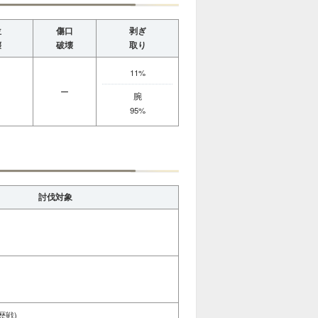
位
傷口
剥ぎ
壊
破壊
取り
11%
ー
腕
95%
討伐対象
歴戦)