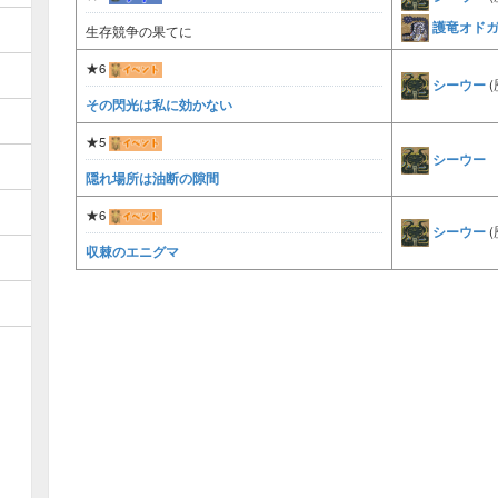
護竜オド
生存競争の果てに
★6
シーウー
(
その閃光は私に効かない
★5
シーウー
隠れ場所は油断の隙間
★6
シーウー
(
収棘のエニグマ