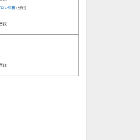
ガロン亜種
(歴戦)
歴戦)
歴戦)