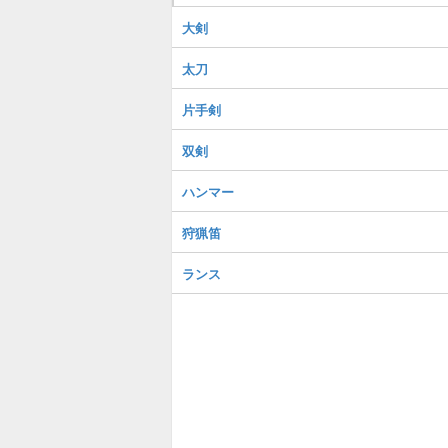
大剣
太刀
片手剣
双剣
ハンマー
狩猟笛
ランス