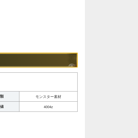
類
モンスター素材
値
4004z