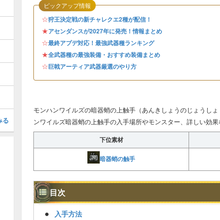
ピックアップ情報
☆
狩王決定戦の新チャレクエ2種が配信！
★
アセンダンスが2027年に発売！情報まとめ
☆
最終アプデ対応！最強武器種ランキング
★
全武器種の最強装備・おすすめ装備まとめ
☆
巨戟アーティア武器厳選のやり方
モンハンワイルズの暗器蛸の上触手（あんきしょうのじょうしょ
みる
ンワイルズ暗器蛸の上触手の入手場所やモンスター、詳しい効果
下位素材
暗器蛸の触手
目次
入手方法