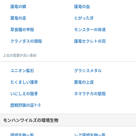
護竜の鱗
護竜の血
翼竜の皮
とがった牙
草食種の甲殻
モンスターの体液
クラノダスの頭殻
護竜セクレトの羽
上位の需要が高い素材
ユニオン鉱石
グラシスメタル
たくましい護骨
翼竜の上皮
いにしえの龍骨
ネマラチカの堅殻
歴戦狩猟の証1~3
モンハンワイルズの環境生物
環境生物一覧
レア環境生物一覧