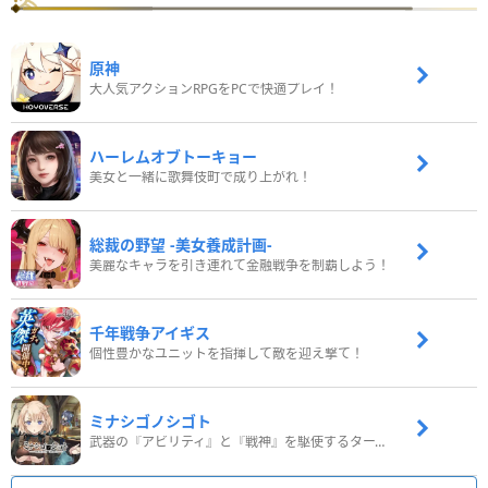
原神
大人気アクションRPGをPCで快適プレイ！
ハーレムオブトーキョー
美女と一緒に歌舞伎町で成り上がれ！
総裁の野望 -美女養成計画-
美麗なキャラを引き連れて金融戦争を制覇しよう！
千年戦争アイギス
個性豊かなユニットを指揮して敵を迎え撃て！
ミナシゴノシゴト
武器の『アビリティ』と『戦神』を駆使するターン制コマンドバトルRPG！