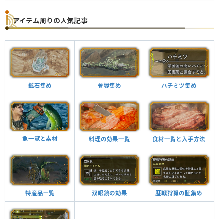
アイテム周りの人気記事
鉱石集め
骨塚集め
ハチミツ集め
魚一覧と素材
料理の効果一覧
食材一覧と入手方法
特産品一覧
双眼鏡の効果
歴戦狩猟の証集め