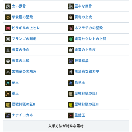
太い獣骨
堅牢な巨骨
草食種の堅殻
翼竜の上皮
ピラギルの上ヒレ
ネマラチカの堅殻
ブランゴの剛毛
護竜セクレトの上羽
護竜の浄血
護竜の上毛皮
護竜の上鱗
狂竜結晶
黒蝕竜の尖触角
無慈悲な鎖刃甲
竜玉
鳥竜玉
獣玉
歴戦狩猟の証Ⅰ
歴戦狩猟の証Ⅱ
歴戦狩猟の証Ⅲ
ナナイロカネ
重鎧玉
入手方法が特殊な素材