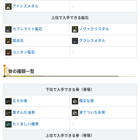
アイシスメタル
-
上位で入手できる鉱石
カブレライト鉱石
ノヴァクリスタル
獄炎石
グラシスメタル
ユニオン鉱石
-
骨の種類一覧
下位で入手できる骨（骨塚）
なぞの骨
頑丈な骨
黒ずんだ油骨
凍てついた氷骨
たくましい護骨
-
上位で入手できる骨（骨塚）