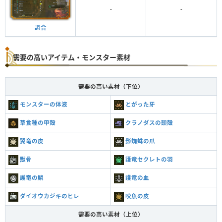
-
-
調合
需要の高いアイテム・モンスター素材
需要の高い素材（下位）
モンスターの体液
とがった牙
草食種の甲殻
クラノダスの頭殻
翼竜の皮
影蜘蛛の爪
獣骨
護竜セクレトの羽
護竜の鱗
護竜の血
ダイオウカジキのヒレ
咬魚の皮
需要の高い素材（上位）