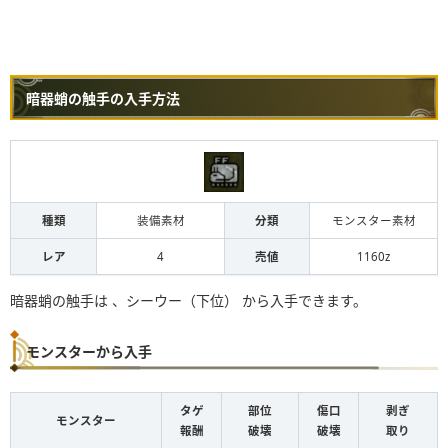
暗器蛸の触手の入手方法
種類
装備素材
分類
モンスター素材
レア
4
売値
1160z
暗器蛸の触手は 、シーウー（下位） から入手できます。
モンスターから入手
タゲ
部位
傷口
剥ぎ
モンスター
報酬
破壊
破壊
取り