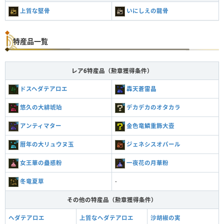
上質な堅骨
いにしえの龍骨
特産品一覧
レア6特産品（勲章獲得条件）
ドスヘダテアロエ
轟天蒼雷晶
悠久の大緋琥珀
デカデカのオタカラ
アンティマター
金色竜鱗重飾大壺
暦年の大リュウヌ玉
ジェネシスオパール
女王華の蠱惑粉
一夜花の月華粉
冬竜夏草
-
その他の特産品（勲章獲得条件）
ヘダテアロエ
上質なヘダテアロエ
沙胡椒の実