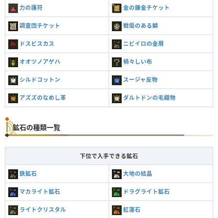
力の護符
金の錬金チケット
調査団チケット
戦傷のある鱗
ドスビスカス
ニビイロの金屑
オオツノアゲハ
禍々しい布
シルドコットン
スージャ反物
アズズのなめし革
ダルトドンの毛織物
鉱石の種類一覧
下位で入手できる鉱石
鉄鉱石
大地の結晶
マカライト鉱石
ドラグライト鉱石
ライトクリスタル
紅蓮石