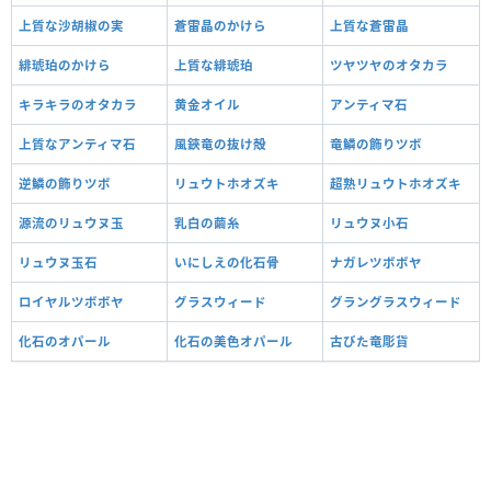
上質な沙胡椒の実
蒼雷晶のかけら
上質な蒼雷晶
緋琥珀のかけら
上質な緋琥珀
ツヤツヤのオタカラ
キラキラのオタカラ
黄金オイル
アンティマ石
上質なアンティマ石
風鋏竜の抜け殻
竜鱗の飾りツボ
逆鱗の飾りツボ
リュウトホオズキ
超熟リュウトホオズキ
源流のリュウヌ玉
乳白の繭糸
リュウヌ小石
リュウヌ玉石
いにしえの化石骨
ナガレツボボヤ
ロイヤルツボボヤ
グラスウィード
グラングラスウィード
化石のオパール
化石の美色オパール
古びた竜彫貨