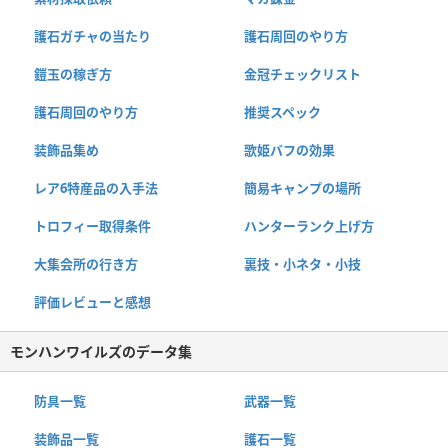
護石ガチャの当たり
護石周回のやり方
鎧玉の稼ぎ方
金冠チェックリスト
護石周回のやり方
推奨スペック
装飾品集め
歌姫バフの効果
レア6特産品の入手法
簡易キャンプの場所
トロフィー取得条件
ハンターランク上げ方
大集会所の行き方
裏技・小ネタ・小技
評価レビューと感想
モンハンワイルズのデータ集
防具一覧
武器一覧
装飾品一覧
護石一覧