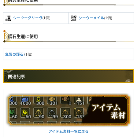
シーウーグリーヴ
(1個)
シーウーメイル
(1個)
護石生産に使用
急襲の護石Ⅰ
(1個)
関連記事
アイテム素材一覧に戻る