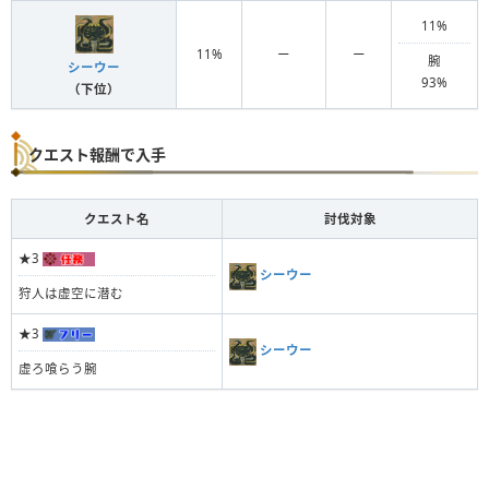
11%
11%
ー
ー
腕
シーウー
93%
（下位）
クエスト報酬で入手
クエスト名
討伐対象
★3
シーウー
狩人は虚空に潜む
★3
シーウー
虚ろ喰らう腕