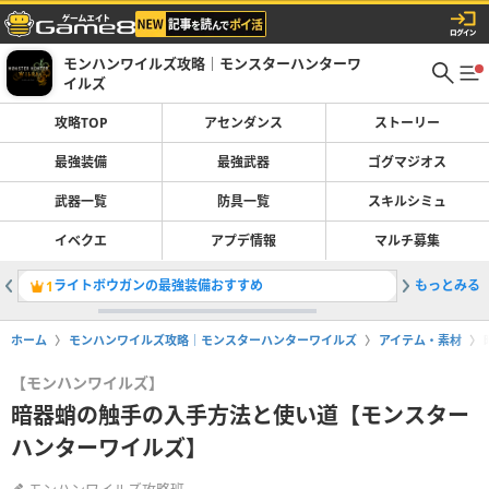
モンハンワイルズ攻略｜モンスターハンターワ
イルズ
攻略TOP
アセンダンス
ストーリー
最強装備
最強武器
ゴグマジオス
武器一覧
防具一覧
スキルシミュ
イベクエ
アプデ情報
マルチ募集
ライトボウガンの最強装備おすすめ
もっとみる
双剣の最
1
2
ホーム
モンハンワイルズ攻略｜モンスターハンターワイルズ
アイテム・素材
【モンハンワイルズ】
暗器蛸の触手の入手方法と使い道【モンスター
ハンターワイルズ】