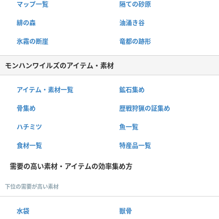
マップ一覧
隔ての砂原
緋の森
油涌き谷
氷霧の断崖
竜都の跡形
モンハンワイルズのアイテム・素材
アイテム・素材一覧
鉱石集め
骨集め
歴戦狩猟の証集め
ハチミツ
魚一覧
食材一覧
特産品一覧
需要の高い素材・アイテムの効率集め方
下位の需要が高い素材
水袋
獣骨