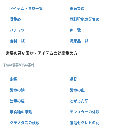
アイテム・素材一覧
鉱石集め
骨集め
歴戦狩猟の証集め
ハチミツ
魚一覧
食材一覧
特産品一覧
需要の高い素材・アイテムの効率集め方
下位の需要が高い素材
水袋
獣骨
護竜の鱗
護竜の血
翼竜の皮
とがった牙
草食種の甲殻
モンスターの体液
クラノダスの頭殻
護竜セクレトの羽