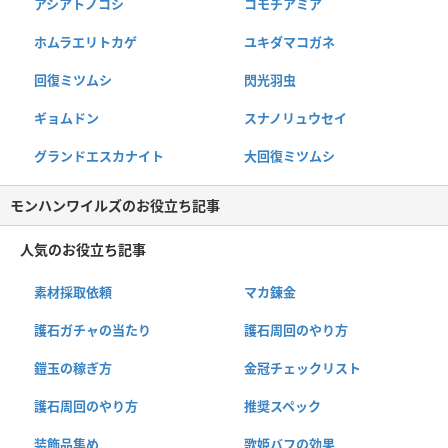
アシアトノコシ
コモチアミア
ホムラエリトカゲ
ユキダマコガネ
回復ミツムシ
閃光羽虫
ギョムドン
スナノリュウセイ
グランドエスカナイト
大回復ミツムシ
モンハンワイルズのお役立ち記事
人気のお役立ち記事
素材採取依頼
マカ錬金
護石ガチャの当たり
護石周回のやり方
鎧玉の稼ぎ方
金冠チェックリスト
護石周回のやり方
推奨スペック
装飾品集め
歌姫バフの効果