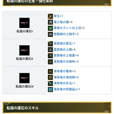
転福の護石の生産・強化素材
獣玉
×1
護火竜の翼
×4
護竜セクレトの上羽
×5
転福の護石Ⅰ
暗器蛸の上触手
×3
黒蝕竜の闇玉
×1
黒蝕竜の上鱗
×6
黒蝕竜の上暗翼
×4
転福の護石Ⅱ
黒蝕竜の尖触角
×3
凍峰竜の層角
×3
凍峰竜の凍成殻
×6
凍峰竜の氷玉
×1
転福の護石Ⅲ
凍峰竜の狩猟証γ
×1
転福の護石のスキル