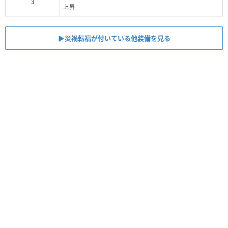
3
上昇
▶︎災禍転福が付いている他装備を見る