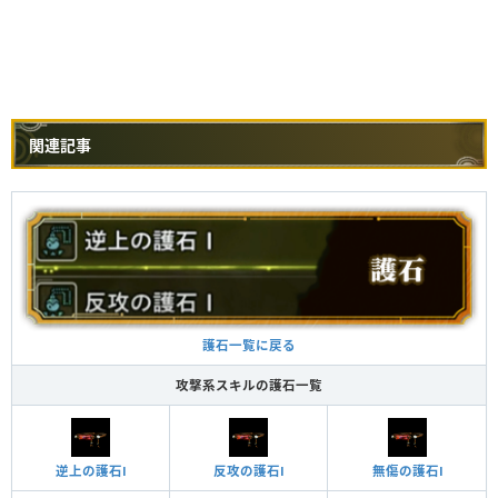
関連記事
護石一覧に戻る
攻撃系スキルの護石一覧
逆上の護石Ⅰ
反攻の護石Ⅰ
無傷の護石Ⅰ