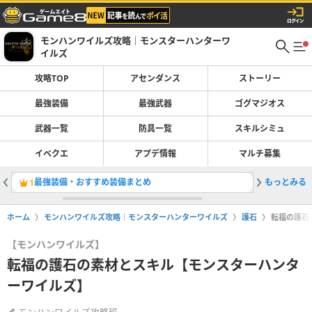
モンハンワイルズ攻略｜モンスターハンターワ
イルズ
攻略TOP
アセンダンス
ストーリー
最強装備
最強武器
ゴグマジオス
武器一覧
防具一覧
スキルシミュ
イベクエ
アプデ情報
マルチ募集
最強装備・おすすめ装備まとめ
もっとみる
双剣の最
1
2
ホーム
モンハンワイルズ攻略｜モンスターハンターワイルズ
護石
転福の護石
【モンハンワイルズ】
転福の護石の素材とスキル【モンスターハンタ
ーワイルズ】