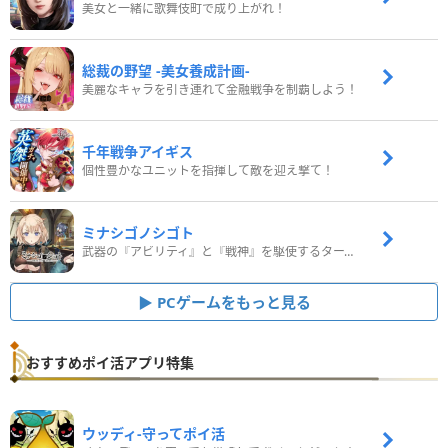
美女と一緒に歌舞伎町で成り上がれ！
総裁の野望 -美女養成計画-
美麗なキャラを引き連れて金融戦争を制覇しよう！
千年戦争アイギス
個性豊かなユニットを指揮して敵を迎え撃て！
ミナシゴノシゴト
武器の『アビリティ』と『戦神』を駆使するターン制コマンドバトルRPG！
PCゲームをもっと見る
おすすめポイ活アプリ特集
ウッディ‐守ってポイ活