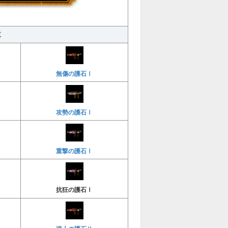
覧
無傷の護石Ⅰ
攻勢の護石Ⅰ
重撃の護石Ⅰ
抗狂の護石Ⅰ