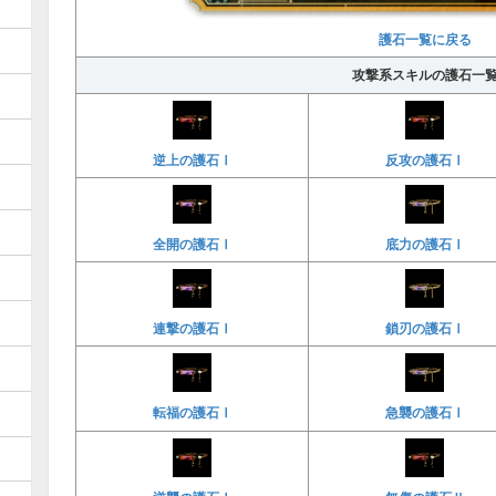
護石一覧に戻る
攻撃系スキルの護石一
逆上の護石Ⅰ
反攻の護石Ⅰ
全開の護石Ⅰ
底力の護石Ⅰ
連撃の護石Ⅰ
鎖刃の護石Ⅰ
転福の護石Ⅰ
急襲の護石Ⅰ