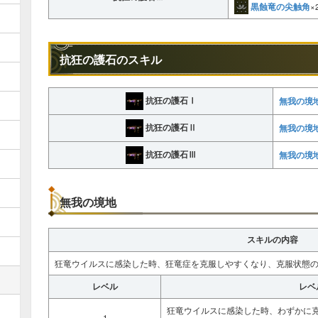
黒蝕竜の尖触角
×
抗狂の護石のスキル
抗狂の護石Ⅰ
無我の境
抗狂の護石Ⅱ
無我の境
抗狂の護石Ⅲ
無我の境
無我の境地
スキルの内容
狂竜ウイルスに感染した時、狂竜症を克服しやすくなり、克服状態
レベル
レベ
狂竜ウイルスに感染した時、わずかに
1