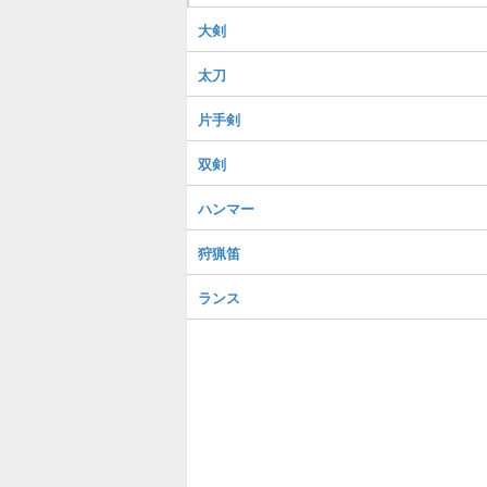
大剣
太刀
片手剣
双剣
ハンマー
狩猟笛
ランス