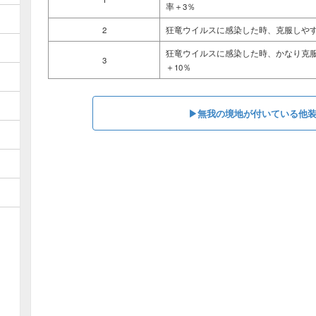
率＋3％
2
狂竜ウイルスに感染した時、克服しや
狂竜ウイルスに感染した時、かなり克
3
＋10％
▶︎無我の境地が付いている他