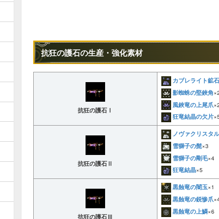
抗狂の護石の生産・強化素材
カブレライト鉱
影蜘蛛の堅鋏角
×
風鋏竜の上尾爪
×
抗狂の護石Ⅰ
狂竜結晶の欠片
×
ノヴァクリスタ
雪獅子の髭
×3
雪獅子の剛毛
×4
抗狂の護石Ⅱ
狂竜結晶
×5
黒蝕竜の闇玉
×1
黒蝕竜の鋭惨爪
×
黒蝕竜の上鱗
×6
抗狂の護石Ⅲ