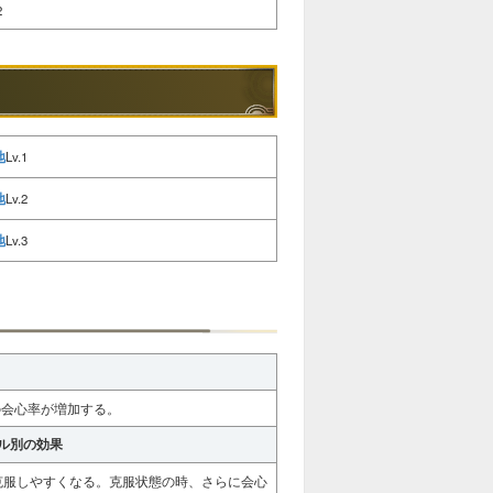
2
地
Lv.1
地
Lv.2
地
Lv.3
の会心率が増加する。
ル別の効果
克服しやすくなる。克服状態の時、さらに会心