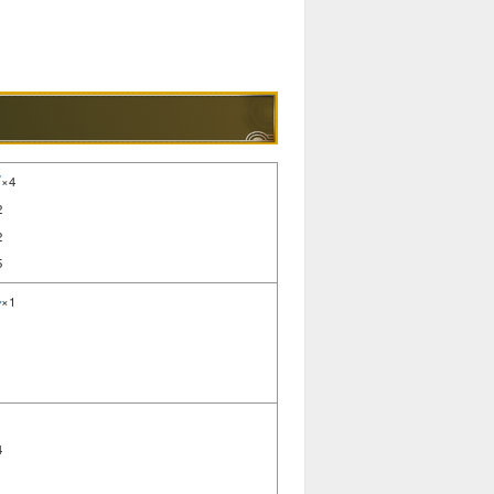
石
×4
2
2
5
ル
×1
4