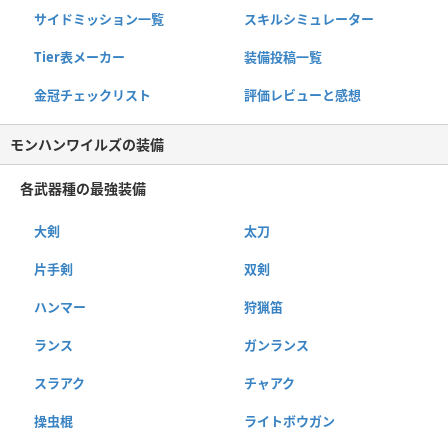
サイドミッション一覧
スキルシミュレーター
Tier表メーカー
装備投稿一覧
金冠チェックリスト
評価レビューと感想
モンハンワイルズの装備
各武器種の最強装備
大剣
太刀
片手剣
双剣
ハンマー
狩猟笛
ランス
ガンランス
スラアク
チャアク
操虫棍
ライトボウガン