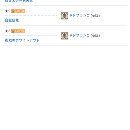
白き王子の豪勇魂
★9
ドドブランゴ
(歴戦)
白髭妍哉
★8
ドドブランゴ
(歴戦)
霜烈のホワイトアウト