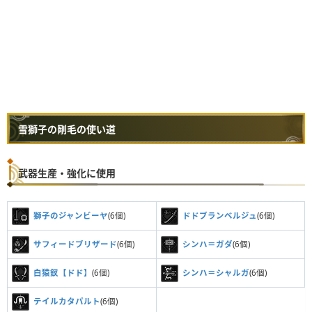
雪獅子の剛毛の使い道
武器生産・強化に使用
獅子のジャンビーヤ
(6個)
ドドブランベルジュ
(6個)
サフィードブリザード
(6個)
シンハ＝ガダ
(6個)
白猿釵【ドド】
(6個)
シンハ＝シャルガ
(6個)
テイルカタパルト
(6個)