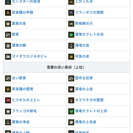
モンスターの体液
とがった牙
草食種の甲殻
クラノダスの頭殻
翼竜の皮
影蜘蛛の爪
獣骨
護竜セクレトの羽
護竜の鱗
護竜の血
ダイオウカジキのヒレ
咬魚の皮
需要の高い素材（上位）
太い獣骨
堅牢な巨骨
草食種の堅殻
翼竜の上皮
ピラギルの上ヒレ
ネマラチカの堅殻
ブランゴの剛毛
護竜セクレトの上羽
護竜の浄血
護竜の上毛皮
護竜の上鱗
狂竜結晶