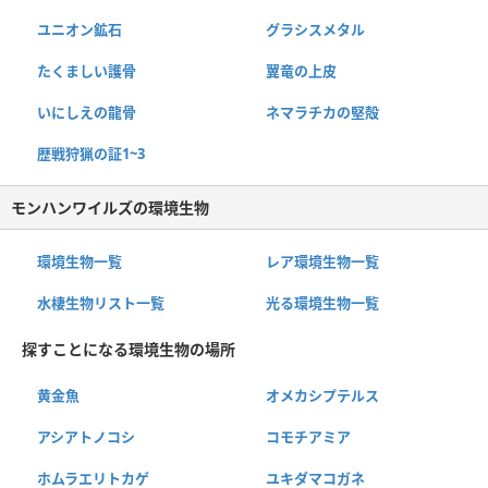
ユニオン鉱石
グラシスメタル
たくましい護骨
翼竜の上皮
いにしえの龍骨
ネマラチカの堅殻
歴戦狩猟の証1~3
モンハンワイルズの環境生物
環境生物一覧
レア環境生物一覧
水棲生物リスト一覧
光る環境生物一覧
探すことになる環境生物の場所
黄金魚
オメカシプテルス
アシアトノコシ
コモチアミア
ホムラエリトカゲ
ユキダマコガネ