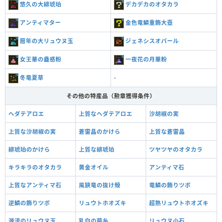
悠久の大緋琥珀
デカデカのオタカラ
アンティマター
金色竜鱗重飾大壺
暦年の大リュウヌ玉
ジェネシスオパール
女王華の蠱惑粉
一夜花の月華粉
冬竜夏草
-
その他の特産品（勲章獲得条件）
ヘダテアロエ
上質なヘダテアロエ
沙胡椒の実
上質な沙胡椒の実
蒼雷晶のかけら
上質な蒼雷晶
緋琥珀のかけら
上質な緋琥珀
ツヤツヤのオタカラ
キラキラのオタカラ
黄金オイル
アンティマ石
上質なアンティマ石
風鋏竜の抜け殻
竜鱗の飾りツボ
逆鱗の飾りツボ
リュウトホオズキ
超熟リュウトホオズキ
源流のリュウヌ玉
乳白の繭糸
リュウヌ小石