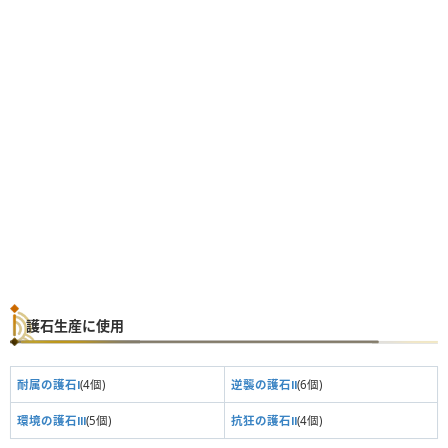
護石生産に使用
耐属の護石Ⅰ
(4個)
逆襲の護石Ⅱ
(6個)
環境の護石Ⅲ
(5個)
抗狂の護石Ⅱ
(4個)