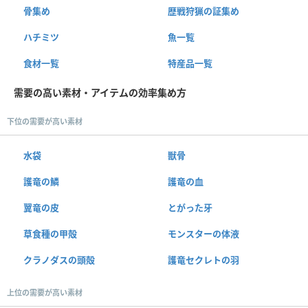
骨集め
歴戦狩猟の証集め
ハチミツ
魚一覧
食材一覧
特産品一覧
需要の高い素材・アイテムの効率集め方
下位の需要が高い素材
水袋
獣骨
護竜の鱗
護竜の血
翼竜の皮
とがった牙
草食種の甲殻
モンスターの体液
クラノダスの頭殻
護竜セクレトの羽
上位の需要が高い素材