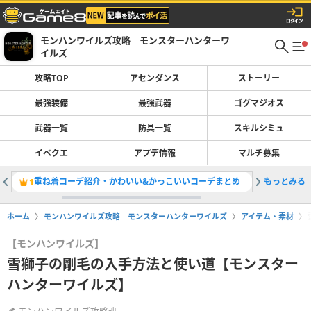
モンハンワイルズ攻略｜モンスターハンターワ
イルズ
攻略TOP
アセンダンス
ストーリー
最強装備
最強武器
ゴグマジオス
武器一覧
防具一覧
スキルシミュ
イベクエ
アプデ情報
マルチ募集
重ね着コーデ紹介・かわいい&かっこいいコーデまとめ
もっとみる
Switc
1
2
ホーム
モンハンワイルズ攻略｜モンスターハンターワイルズ
アイテム・素材
【モンハンワイルズ】
雪獅子の剛毛の入手方法と使い道【モンスター
ハンターワイルズ】