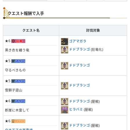
クエスト報酬で入手
クエスト名
討伐対象
★6
ゴアマガラ
ドドブランゴ
(狂竜化)
黒き衣を纏う竜
★5
ドドブランゴ
守るべきもの
★5
ドドブランゴ
雪獅子遊山
★6
ドドブランゴ
(歴戦)
ヒラバミ
(歴戦)
断崖に木霊して
★6
ドドブランゴ
(歴戦)