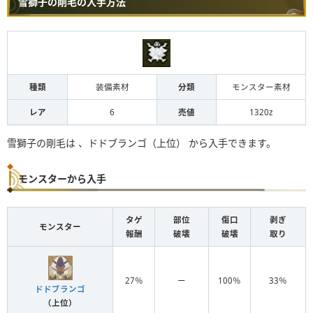
雪獅子の剛毛の入手方法
種類
装備素材
分類
モンスター素材
レア
6
売値
1320z
雪獅子の剛毛は 、ドドブランゴ（上位） から入手できます。
モンスターから入手
タゲ
部位
傷口
剥ぎ
モンスター
報酬
破壊
破壊
取り
27％
ー
100％
33％
ドドブランゴ
（上位）