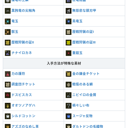
黒蝕竜の尖触角
無慈悲な鎖刃甲
竜玉
鳥竜玉
獣玉
歴戦狩猟の証Ⅰ
歴戦狩猟の証Ⅱ
歴戦狩猟の証Ⅲ
ナナイロカネ
重鎧玉
入手方法が特殊な素材
力の護符
金の錬金チケット
調査団チケット
戦傷のある鱗
ドスビスカス
ニビイロの金屑
オオツノアゲハ
禍々しい布
シルドコットン
スージャ反物
アズズのなめし革
ダルトドンの毛織物