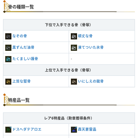
骨の種類一覧
下位で入手できる骨（骨塚）
なぞの骨
頑丈な骨
黒ずんだ油骨
凍てついた氷骨
たくましい護骨
-
上位で入手できる骨（骨塚）
上質な堅骨
いにしえの龍骨
特産品一覧
レア6特産品（勲章獲得条件）
ドスヘダテアロエ
轟天蒼雷晶