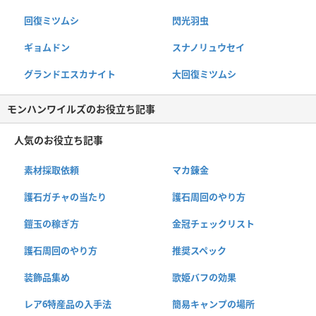
回復ミツムシ
閃光羽虫
ギョムドン
スナノリュウセイ
グランドエスカナイト
大回復ミツムシ
モンハンワイルズのお役立ち記事
人気のお役立ち記事
素材採取依頼
マカ錬金
護石ガチャの当たり
護石周回のやり方
鎧玉の稼ぎ方
金冠チェックリスト
護石周回のやり方
推奨スペック
装飾品集め
歌姫バフの効果
レア6特産品の入手法
簡易キャンプの場所