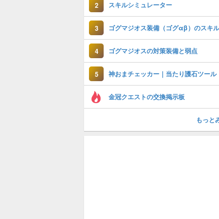
スキルシミュレーター
2
3
ゴグマジオスの対策装備と弱点
4
神おまチェッカー｜当たり護石ツール
5
金冠クエストの交換掲示板
もっと