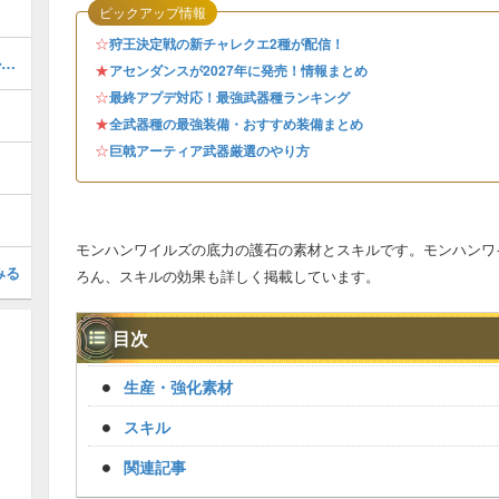
ピックアップ情報
☆
狩王決定戦の新チャレクエ2種が配信！
ゴグマジオス装備（ゴグαβ）のスキルと性能
★
アセンダンスが2027年に発売！情報まとめ
☆
最終アプデ対応！最強武器種ランキング
★
全武器種の最強装備・おすすめ装備まとめ
☆
巨戟アーティア武器厳選のやり方
モンハンワイルズの底力の護石の素材とスキルです。モンハンワ
みる
ろん、スキルの効果も詳しく掲載しています。
目次
生産・強化素材
スキル
関連記事