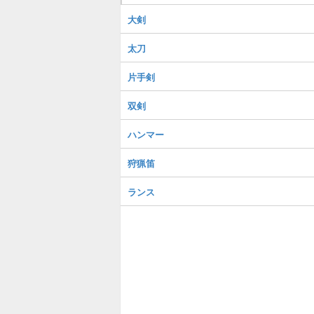
大剣
太刀
片手剣
双剣
ハンマー
狩猟笛
ランス