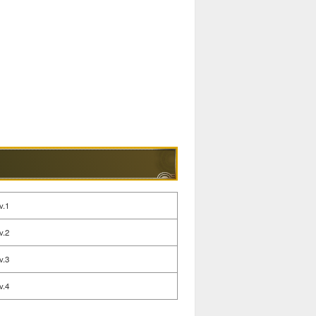
v.1
v.2
v.3
v.4