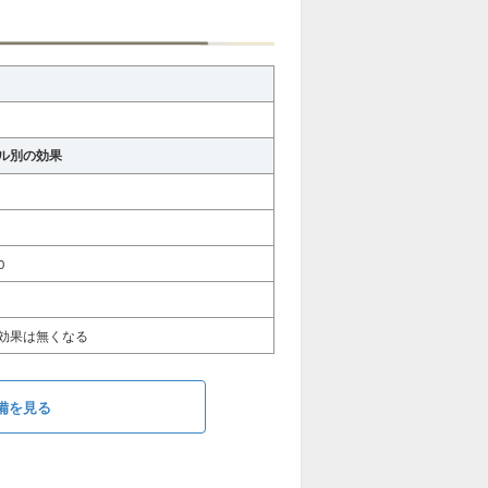
ル別の効果
0
昇効果は無くなる
備を見る