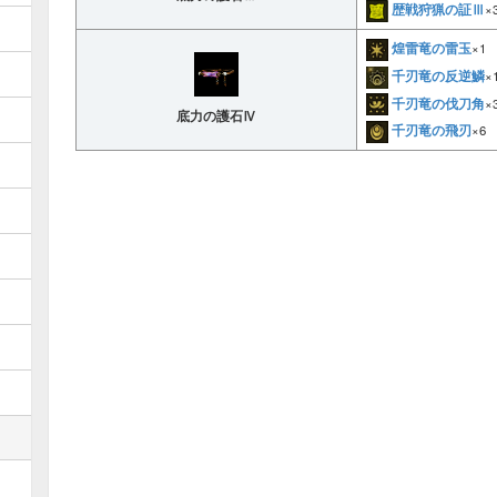
歴戦狩猟の証Ⅲ
×
煌雷竜の雷玉
×1
千刃竜の反逆鱗
×
千刃竜の伐刀角
×
底力の護石Ⅳ
千刃竜の飛刃
×6