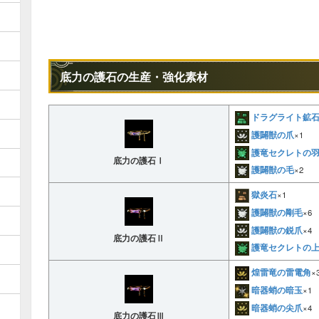
底力の護石の生産・強化素材
ドラグライト鉱
護闢獣の爪
×1
護竜セクレトの
底力の護石Ⅰ
護闢獣の毛
×2
獄炎石
×1
護闢獣の剛毛
×6
護闢獣の鋭爪
×4
底力の護石Ⅱ
護竜セクレトの
煌雷竜の雷電角
×
暗器蛸の暗玉
×1
暗器蛸の尖爪
×4
底力の護石Ⅲ