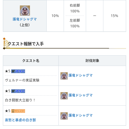
右前脚
100％
10％
ー
15％
護竜ドシャグマ
左前脚
（上位）
100％
クエスト報酬で入手
クエスト名
討伐対象
★5
護竜ドシャグマ
ヴェルナーの実証実験
★5
護竜ドシャグマ
白き闘獣大立廻り！
★5
護竜ドシャグマ
哀愁と暴虐の白き獣