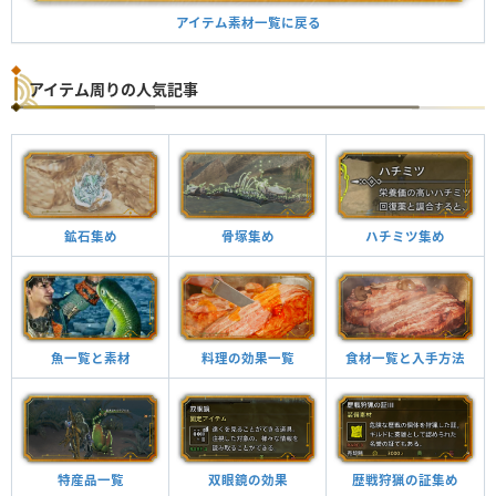
アイテム素材一覧に戻る
アイテム周りの人気記事
鉱石集め
骨塚集め
ハチミツ集め
魚一覧と素材
料理の効果一覧
食材一覧と入手方法
特産品一覧
双眼鏡の効果
歴戦狩猟の証集め