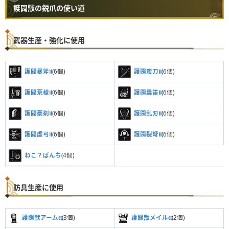
護闢獣の鋭爪の使い道
武器生産・強化に使用
護闢暴斧Ⅱ
(6個)
護闢蛮刀Ⅱ
(6個)
護闢荒槍Ⅱ
(6個)
護闢轟笛Ⅱ
(6個)
護闢豪剣Ⅱ
(6個)
護闢乱刃Ⅱ
(6個)
護闢虐弓Ⅱ
(6個)
護闢裂弩Ⅱ
(6個)
ねこ？ぱんち
(4個)
防具生産に使用
護闢獣アームα
(3個)
護闢獣メイルα
(2個)