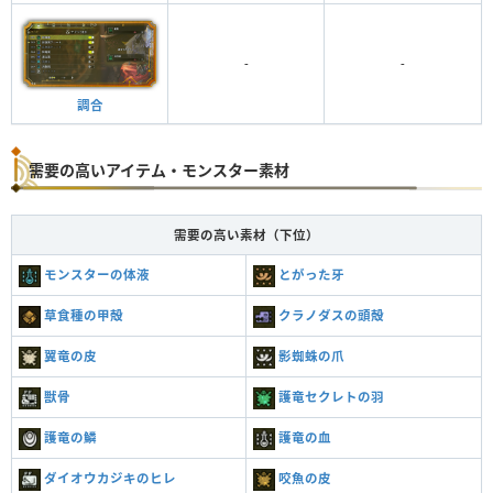
-
-
調合
需要の高いアイテム・モンスター素材
需要の高い素材（下位）
モンスターの体液
とがった牙
草食種の甲殻
クラノダスの頭殻
翼竜の皮
影蜘蛛の爪
獣骨
護竜セクレトの羽
護竜の鱗
護竜の血
ダイオウカジキのヒレ
咬魚の皮