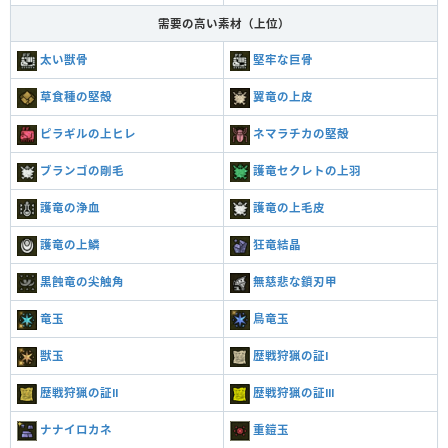
需要の高い素材（上位）
太い獣骨
堅牢な巨骨
草食種の堅殻
翼竜の上皮
ピラギルの上ヒレ
ネマラチカの堅殻
ブランゴの剛毛
護竜セクレトの上羽
護竜の浄血
護竜の上毛皮
護竜の上鱗
狂竜結晶
黒蝕竜の尖触角
無慈悲な鎖刃甲
竜玉
鳥竜玉
獣玉
歴戦狩猟の証Ⅰ
歴戦狩猟の証Ⅱ
歴戦狩猟の証Ⅲ
ナナイロカネ
重鎧玉