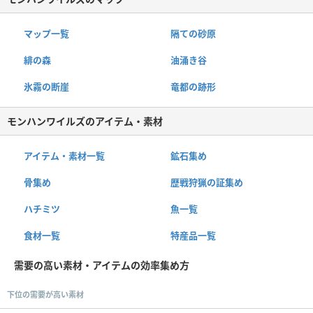
マップ一覧
隔ての砂原
緋の森
油涌き谷
氷霧の断崖
竜都の跡形
モンハンワイルズのアイテム・素材
アイテム・素材一覧
鉱石集め
骨集め
歴戦狩猟の証集め
ハチミツ
魚一覧
食材一覧
特産品一覧
需要の高い素材・アイテムの効率集め方
下位の需要が高い素材