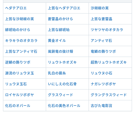
ヘダテアロエ
上質なヘダテアロエ
沙胡椒の実
上質な沙胡椒の実
蒼雷晶のかけら
上質な蒼雷晶
緋琥珀のかけら
上質な緋琥珀
ツヤツヤのオタカラ
キラキラのオタカラ
黄金オイル
アンティマ石
上質なアンティマ石
風鋏竜の抜け殻
竜鱗の飾りツボ
逆鱗の飾りツボ
リュウトホオズキ
超熟リュウトホオズキ
源流のリュウヌ玉
乳白の繭糸
リュウヌ小石
リュウヌ玉石
いにしえの化石骨
ナガレツボボヤ
ロイヤルツボボヤ
グラスウィード
グラングラスウィード
化石のオパール
化石の美色オパール
古びた竜彫貨