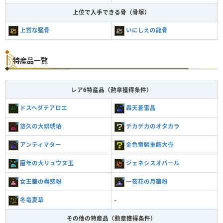
上位で入手できる骨（骨塚）
上質な堅骨
いにしえの龍骨
特産品一覧
レア6特産品（勲章獲得条件）
ドスヘダテアロエ
轟天蒼雷晶
悠久の大緋琥珀
デカデカのオタカラ
アンティマター
金色竜鱗重飾大壺
暦年の大リュウヌ玉
ジェネシスオパール
女王華の蠱惑粉
一夜花の月華粉
冬竜夏草
-
その他の特産品（勲章獲得条件）