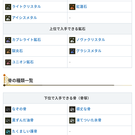
ライトクリスタル
紅蓮石
アイシスメタル
-
上位で入手できる鉱石
カブレライト鉱石
ノヴァクリスタル
獄炎石
グラシスメタル
ユニオン鉱石
-
骨の種類一覧
下位で入手できる骨（骨塚）
なぞの骨
頑丈な骨
黒ずんだ油骨
凍てついた氷骨
たくましい護骨
-