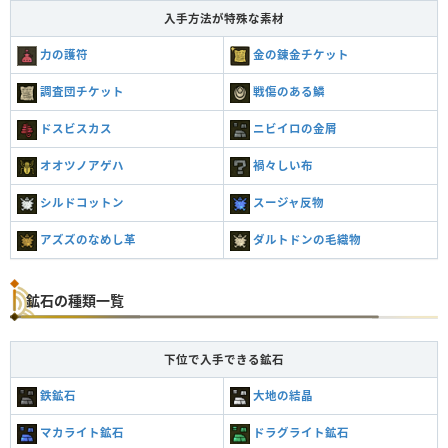
入手方法が特殊な素材
力の護符
金の錬金チケット
調査団チケット
戦傷のある鱗
ドスビスカス
ニビイロの金屑
オオツノアゲハ
禍々しい布
シルドコットン
スージャ反物
アズズのなめし革
ダルトドンの毛織物
鉱石の種類一覧
下位で入手できる鉱石
鉄鉱石
大地の結晶
マカライト鉱石
ドラグライト鉱石