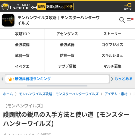
モンハンワイルズ攻略｜モンスターハンターワ
イルズ
攻略TOP
アセンダンス
ストーリー
最強装備
最強武器
ゴグマジオス
武器一覧
防具一覧
スキルシミュ
イベクエ
アプデ情報
マルチ募集
最強武器種ランキング
もっとみる
叛砲アル
1
2
ホーム
モンハンワイルズ攻略｜モンスターハンターワイルズ
アイテム・素材
【モンハンワイルズ】
護闢獣の鋭爪の入手方法と使い道【モンスター
ハンターワイルズ】