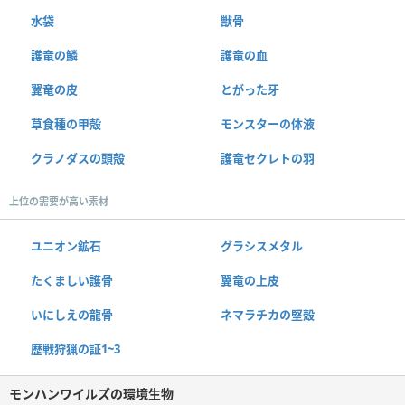
水袋
獣骨
護竜の鱗
護竜の血
翼竜の皮
とがった牙
草食種の甲殻
モンスターの体液
クラノダスの頭殻
護竜セクレトの羽
上位の需要が高い素材
ユニオン鉱石
グラシスメタル
たくましい護骨
翼竜の上皮
いにしえの龍骨
ネマラチカの堅殻
歴戦狩猟の証1~3
モンハンワイルズの環境生物