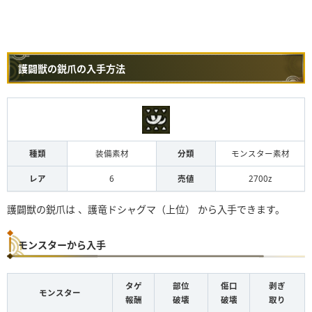
護闢獣の鋭爪の入手方法
種類
装備素材
分類
モンスター素材
レア
6
売値
2700z
護闢獣の鋭爪は 、護竜ドシャグマ（上位） から入手できます。
モンスターから入手
タゲ
部位
傷口
剥ぎ
モンスター
報酬
破壊
破壊
取り