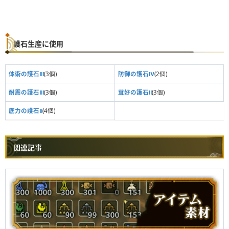
護石生産に使用
体術の護石Ⅲ
(3個)
防御の護石Ⅳ
(2個)
耐震の護石Ⅲ
(3個)
茸好の護石Ⅱ
(3個)
底力の護石Ⅱ
(4個)
関連記事