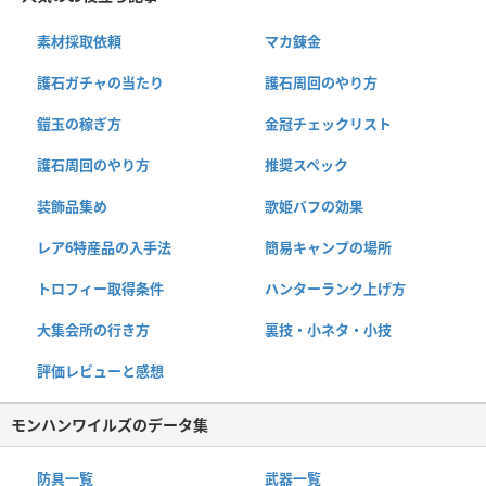
素材採取依頼
マカ錬金
護石ガチャの当たり
護石周回のやり方
鎧玉の稼ぎ方
金冠チェックリスト
護石周回のやり方
推奨スペック
装飾品集め
歌姫バフの効果
レア6特産品の入手法
簡易キャンプの場所
トロフィー取得条件
ハンターランク上げ方
大集会所の行き方
裏技・小ネタ・小技
評価レビューと感想
モンハンワイルズのデータ集
防具一覧
武器一覧