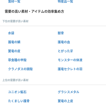
食材一覧
特産品一覧
需要の高い素材・アイテムの効率集め方
下位の需要が高い素材
水袋
獣骨
護竜の鱗
護竜の血
翼竜の皮
とがった牙
草食種の甲殻
モンスターの体液
クラノダスの頭殻
護竜セクレトの羽
上位の需要が高い素材
ユニオン鉱石
グラシスメタル
たくましい護骨
翼竜の上皮