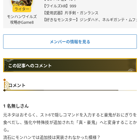
【ワイルズHR】999
ライター
【愛用武器】片手剣・ガンランス
モンハンワイルズ
【好きなモンスター】ジンダハド、ネルギガンテ・ムフェ
攻略@Game8
メンバーの情報を見る
この記事へのコメント
コメント
1
名無しさん
元ネタはおそらく、スト6で隠しコマンドを入力すると豪鬼がおにぎりを
食べだし、強化や特殊技が追加された「真・豪鬼」へと変身することか
ら。
流石にモンハンでは追加技は実装されなかった模様？