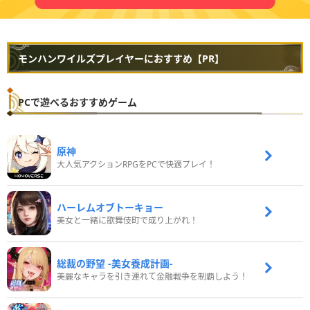
モンハンワイルズプレイヤーにおすすめ【PR】
PCで遊べるおすすめゲーム
原神
大人気アクションRPGをPCで快適プレイ！
ハーレムオブトーキョー
美女と一緒に歌舞伎町で成り上がれ！
総裁の野望 -美女養成計画-
美麗なキャラを引き連れて金融戦争を制覇しよう！