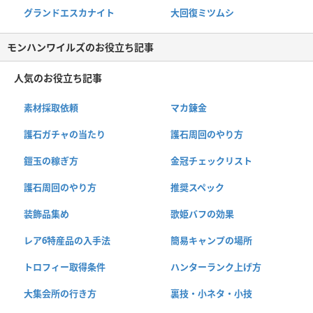
グランドエスカナイト
大回復ミツムシ
モンハンワイルズのお役立ち記事
人気のお役立ち記事
素材採取依頼
マカ錬金
護石ガチャの当たり
護石周回のやり方
鎧玉の稼ぎ方
金冠チェックリスト
護石周回のやり方
推奨スペック
装飾品集め
歌姫バフの効果
レア6特産品の入手法
簡易キャンプの場所
トロフィー取得条件
ハンターランク上げ方
大集会所の行き方
裏技・小ネタ・小技