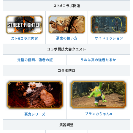
スト6コラボ関連
豪鬼の使い方
サイドミッション
スト6コラボ内容
コラボ闘技大会クエスト
覚悟の証明、強者の証
うぬは真の強者たるか
コラボ防具
ブランカちゃんα
豪鬼シリーズ
武器調整