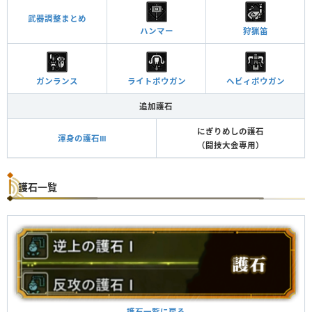
武器調整まとめ
ハンマー
狩猟笛
ガンランス
ライトボウガン
ヘビィボウガン
追加護石
にぎりめしの護石
渾身の護石Ⅲ
（闘技大会専用）
護石一覧
護石一覧に戻る