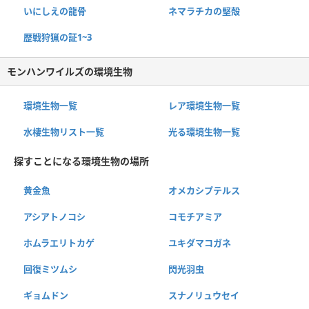
いにしえの龍骨
ネマラチカの堅殻
歴戦狩猟の証1~3
モンハンワイルズの環境生物
環境生物一覧
レア環境生物一覧
水棲生物リスト一覧
光る環境生物一覧
探すことになる環境生物の場所
黄金魚
オメカシプテルス
アシアトノコシ
コモチアミア
ホムラエリトカゲ
ユキダマコガネ
回復ミツムシ
閃光羽虫
ギョムドン
スナノリュウセイ