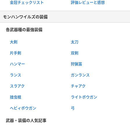
金冠チェックリスト
評価レビューと感想
モンハンワイルズの装備
各武器種の最強装備
大剣
太刀
片手剣
双剣
ハンマー
狩猟笛
ランス
ガンランス
スラアク
チャアク
操虫棍
ライトボウガン
ヘビィボウガン
弓
武器・装備の人気記事