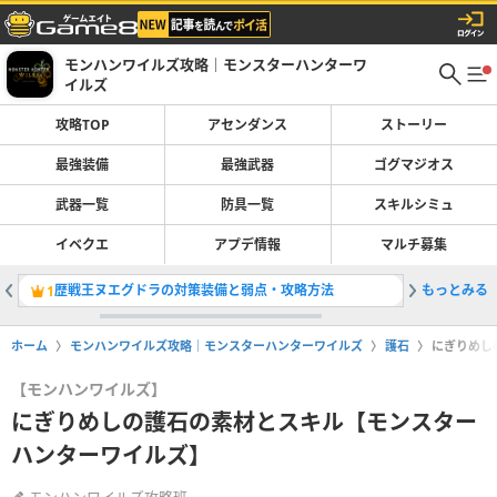
モンハンワイルズ攻略｜モンスターハンターワ
イルズ
攻略TOP
アセンダンス
ストーリー
最強装備
最強武器
ゴグマジオス
武器一覧
防具一覧
スキルシミュ
イベクエ
アプデ情報
マルチ募集
歴戦王ヌエグドラの対策装備と弱点・攻略方法
もっとみる
Switc
1
2
ホーム
モンハンワイルズ攻略｜モンスターハンターワイルズ
護石
にぎりめし
【モンハンワイルズ】
にぎりめしの護石の素材とスキル【モンスター
ハンターワイルズ】