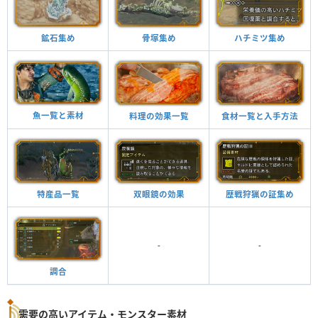
鉱石集め
骨塚集め
ハチミツ集め
魚一覧と素材
料理の効果一覧
食材一覧と入手方法
特産品一覧
双眼鏡の効果
歴戦狩猟の証集め
-
-
調合
需要の高いアイテム・モンスター素材