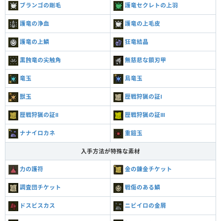
ブランゴの剛毛
護竜セクレトの上羽
護竜の浄血
護竜の上毛皮
護竜の上鱗
狂竜結晶
黒蝕竜の尖触角
無慈悲な鎖刃甲
竜玉
鳥竜玉
獣玉
歴戦狩猟の証Ⅰ
歴戦狩猟の証Ⅱ
歴戦狩猟の証Ⅲ
ナナイロカネ
重鎧玉
入手方法が特殊な素材
力の護符
金の錬金チケット
調査団チケット
戦傷のある鱗
ドスビスカス
ニビイロの金屑