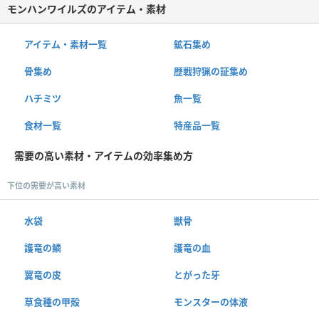
モンハンワイルズのアイテム・素材
アイテム・素材一覧
鉱石集め
骨集め
歴戦狩猟の証集め
ハチミツ
魚一覧
食材一覧
特産品一覧
需要の高い素材・アイテムの効率集め方
下位の需要が高い素材
水袋
獣骨
護竜の鱗
護竜の血
翼竜の皮
とがった牙
草食種の甲殻
モンスターの体液