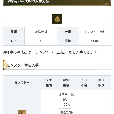
凍峰竜の凍成殻の入手方法
種類
装備素材
分類
モンスター素材
レア
6
売値
4140z
凍峰竜の凍成殻は 、ジンダハド（上位） から入手できます。
モンスターから入手
タゲ
部位
傷口
剥ぎ
モンスター
報酬
破壊
破壊
取り
凍成殻（尻
尾）
100％
凍成殻(腰