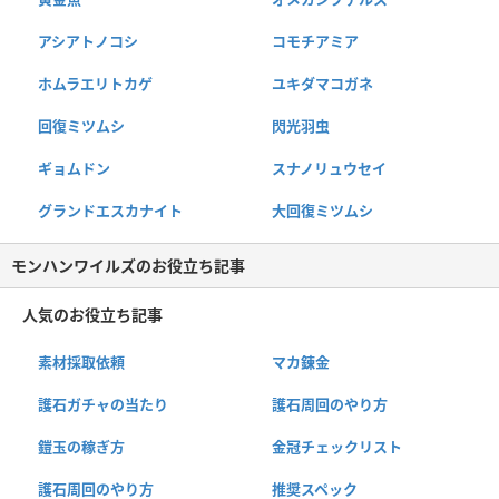
アシアトノコシ
コモチアミア
ホムラエリトカゲ
ユキダマコガネ
回復ミツムシ
閃光羽虫
ギョムドン
スナノリュウセイ
グランドエスカナイト
大回復ミツムシ
モンハンワイルズのお役立ち記事
人気のお役立ち記事
素材採取依頼
マカ錬金
護石ガチャの当たり
護石周回のやり方
鎧玉の稼ぎ方
金冠チェックリスト
護石周回のやり方
推奨スペック