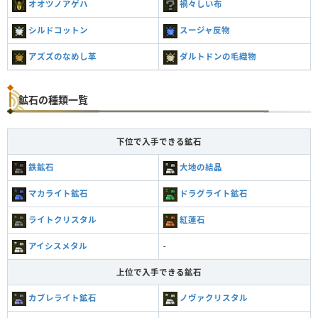
オオツノアゲハ
禍々しい布
シルドコットン
スージャ反物
アズズのなめし革
ダルトドンの毛織物
鉱石の種類一覧
下位で入手できる鉱石
鉄鉱石
大地の結晶
マカライト鉱石
ドラグライト鉱石
ライトクリスタル
紅蓮石
アイシスメタル
-
上位で入手できる鉱石
カブレライト鉱石
ノヴァクリスタル