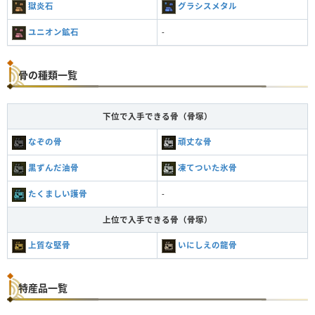
獄炎石
グラシスメタル
ユニオン鉱石
-
骨の種類一覧
下位で入手できる骨（骨塚）
なぞの骨
頑丈な骨
黒ずんだ油骨
凍てついた氷骨
たくましい護骨
-
上位で入手できる骨（骨塚）
上質な堅骨
いにしえの龍骨
特産品一覧