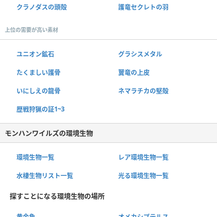
クラノダスの頭殻
護竜セクレトの羽
上位の需要が高い素材
ユニオン鉱石
グラシスメタル
たくましい護骨
翼竜の上皮
いにしえの龍骨
ネマラチカの堅殻
歴戦狩猟の証1~3
モンハンワイルズの環境生物
環境生物一覧
レア環境生物一覧
水棲生物リスト一覧
光る環境生物一覧
探すことになる環境生物の場所
黄金魚
オメカシプテルス