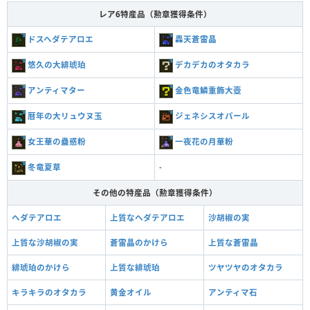
レア6特産品（勲章獲得条件）
ドスヘダテアロエ
轟天蒼雷晶
悠久の大緋琥珀
デカデカのオタカラ
アンティマター
金色竜鱗重飾大壺
暦年の大リュウヌ玉
ジェネシスオパール
女王華の蠱惑粉
一夜花の月華粉
冬竜夏草
-
その他の特産品（勲章獲得条件）
ヘダテアロエ
上質なヘダテアロエ
沙胡椒の実
上質な沙胡椒の実
蒼雷晶のかけら
上質な蒼雷晶
緋琥珀のかけら
上質な緋琥珀
ツヤツヤのオタカラ
キラキラのオタカラ
黄金オイル
アンティマ石