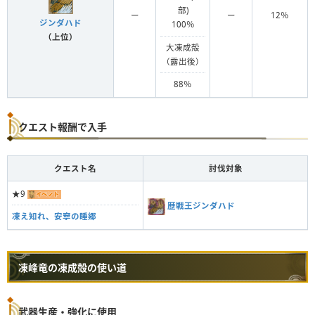
部)
ー
ー
12％
ジンダハド
100％
（上位）
大凍成殻
（露出後）
88％
クエスト報酬で入手
クエスト名
討伐対象
★9
歴戦王ジンダハド
凍え知れ、安寧の睡郷
凍峰竜の凍成殻の使い道
武器生産・強化に使用