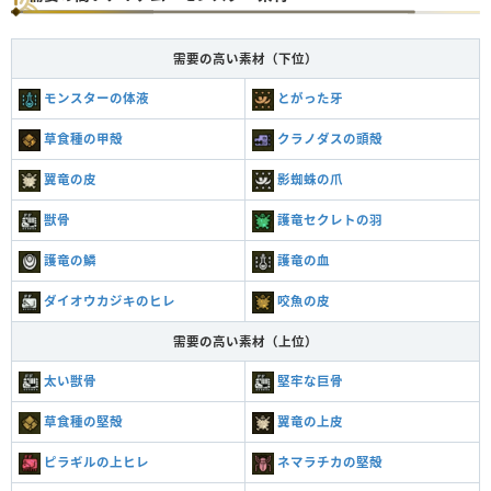
需要の高い素材（下位）
モンスターの体液
とがった牙
草食種の甲殻
クラノダスの頭殻
翼竜の皮
影蜘蛛の爪
獣骨
護竜セクレトの羽
護竜の鱗
護竜の血
ダイオウカジキのヒレ
咬魚の皮
需要の高い素材（上位）
太い獣骨
堅牢な巨骨
草食種の堅殻
翼竜の上皮
ピラギルの上ヒレ
ネマラチカの堅殻