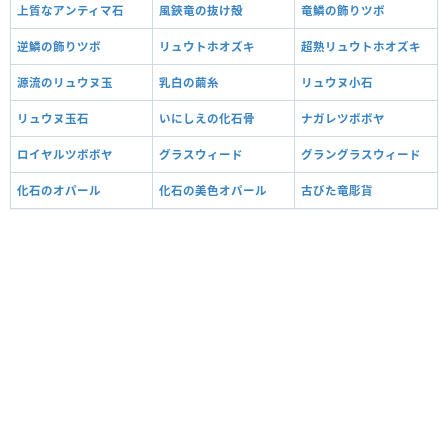
上質なアンティマ石
風鋏竜の抜け殻
竜鱗の飾りツボ
逆鱗の飾りツボ
リュウトホオズキ
超熟リュウトホオズキ
源流のリュウヌ玉
乳白の繭糸
リュウヌ小石
リュウヌ玉石
いにしえの化石骨
ナガレツボボヤ
ロイヤルツボボヤ
グラスウィード
グラングラスウィード
化石のオパール
化石の美色オパール
古びた竜彫貨