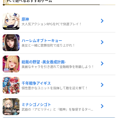
PCで遊べるおすすめゲーム
原神
大人気アクションRPGをPCで快適プレイ！
ハーレムオブトーキョー
美女と一緒に歌舞伎町で成り上がれ！
総裁の野望 -美女養成計画-
美麗なキャラを引き連れて金融戦争を制覇しよう！
千年戦争アイギス
個性豊かなユニットを指揮して敵を迎え撃て！
ミナシゴノシゴト
武器の『アビリティ』と『戦神』を駆使するターン制コマンドバトルRPG！