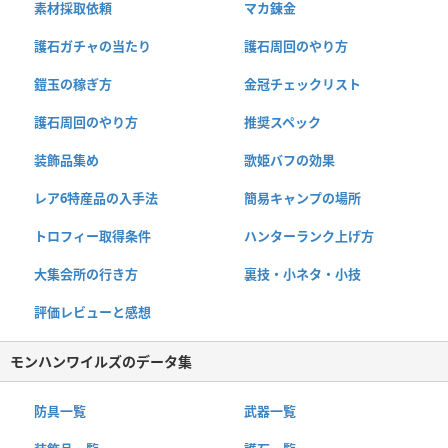
素材採取依頼
マカ錬金
護石ガチャの当たり
護石周回のやり方
鎧玉の稼ぎ方
金冠チェックリスト
護石周回のやり方
推奨スペック
装飾品集め
歌姫バフの効果
レア6特産品の入手法
簡易キャンプの場所
トロフィー取得条件
ハンターランク上げ方
大集会所の行き方
裏技・小ネタ・小技
評価レビューと感想
モンハンワイルズのデータ集
防具一覧
武器一覧