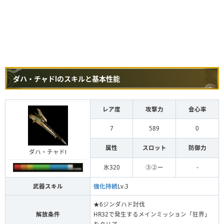
ダハ・チャドⅠのスキルと基本性能
レア度
攻撃力
会心率
7
589
0
属性
スロット
防御力
ダハ・チャドⅠ
氷320
③②ー
-
武器スキル
強化持続
Lv.3
★6ジンダハド討伐
解放条件
HR32で発生するメインミッション「狂界」