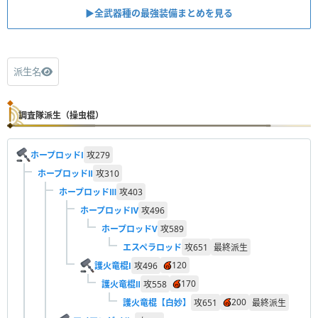
▶︎全武器種の最強装備まとめを見る
派生名
調査隊派生（操虫棍）
ホープロッドⅠ
攻
279
ホープロッドⅡ
攻
310
ホープロッドⅢ
攻
403
ホープロッドⅣ
攻
496
ホープロッドV
攻
589
エスペラロッド
攻
651
最終派生
120
護火竜棍Ⅰ
攻
496
170
護火竜棍Ⅱ
攻
558
200
護火竜棍【白妙】
攻
651
最終派生