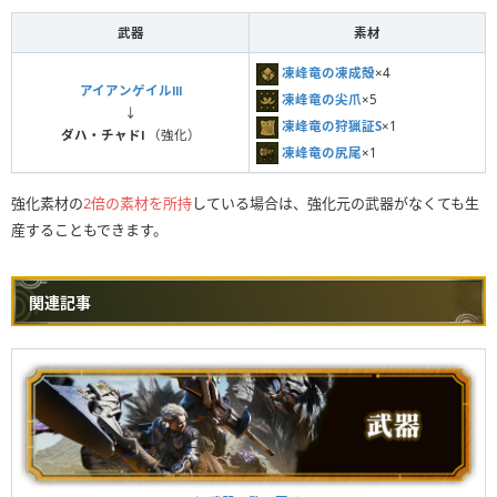
武器
素材
凍峰竜の凍成殻
×4
アイアンゲイルⅢ
凍峰竜の尖爪
×5
↓
凍峰竜の狩猟証S
×1
ダハ・チャドⅠ
（強化）
凍峰竜の尻尾
×1
強化素材の
2倍の素材を所持
している場合は、強化元の武器がなくても生
産することもできます。
関連記事