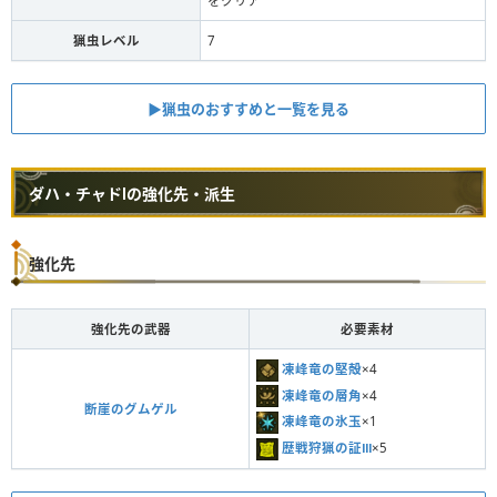
をクリア
猟虫レベル
7
▶︎猟虫のおすすめと一覧を見る
ダハ・チャドⅠの強化先・派生
強化先
強化先の武器
必要素材
凍峰竜の堅殻
×4
凍峰竜の層角
×4
断崖のグムゲル
凍峰竜の氷玉
×1
歴戦狩猟の証Ⅲ
×5