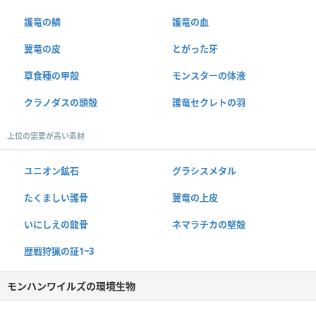
護竜の鱗
護竜の血
翼竜の皮
とがった牙
草食種の甲殻
モンスターの体液
クラノダスの頭殻
護竜セクレトの羽
上位の需要が高い素材
ユニオン鉱石
グラシスメタル
たくましい護骨
翼竜の上皮
いにしえの龍骨
ネマラチカの堅殻
歴戦狩猟の証1~3
モンハンワイルズの環境生物