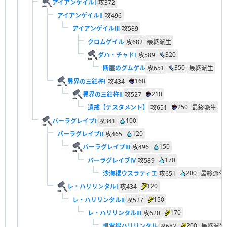
アイアンゲイルⅠ
攻
372
アイアンゲイルⅡ
攻
496
アイアンゲイルⅢ
攻
589
クロムゲイル
攻
682
最終派生
320
ダハ・チャドⅠ
攻
589
350
断崖のグムゲル
攻
651
最終派生
160
異界の三鈷杵Ⅰ
攻
434
210
異界の三鈷杵Ⅱ
攻
527
250
遺戒【テスタメント】
攻
651
最終派生
100
バーラグレイブⅠ
攻
341
120
バーラグレイブⅡ
攻
465
150
バーラグレイブⅢ
攻
496
170
バーラグレイブⅣ
攻
589
200
沙海棍ウスラティエ
攻
651
最終派生
120
レ・ハリリンタルⅠ
攻
434
150
レ・ハリリンタルⅡ
攻
527
170
レ・ハリリンタルⅢ
攻
620
200
煌雷棍ハリリンタル
攻
682
最終派生