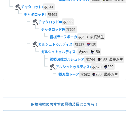
チャタロッドⅠ
攻
341
チャタロッドⅡ
攻
465
チャタロッドⅢ
攻
558
チャタロッドⅣ
攻
651
纏棍ラーフポーカ
攻
713
最終派生
120
ガルシュトゥルディスⅠ
攻
527
150
ガルシュトゥルディスⅡ
攻
651
180
護鎖刃戟ガルシュトア
攻
744
最終派生
220
アルシュトゥルディスⅠ
攻
620
250
鎖刃戟トーア
攻
682
最終派生
▶︎操虫棍のおすすめ最強装備はこちら！