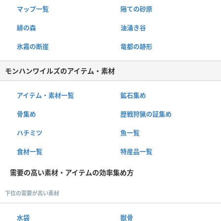
マップ一覧
隔ての砂原
緋の森
油涌き谷
氷霧の断崖
竜都の跡形
モンハンワイルズのアイテム・素材
アイテム・素材一覧
鉱石集め
骨集め
歴戦狩猟の証集め
ハチミツ
魚一覧
食材一覧
特産品一覧
需要の高い素材・アイテムの効率集め方
下位の需要が高い素材
水袋
獣骨