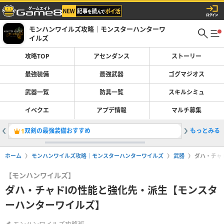
モンハンワイルズ攻略｜モンスターハンターワ
イルズ
攻略TOP
アセンダンス
ストーリー
最強装備
最強武器
ゴグマジオス
武器一覧
防具一覧
スキルシミュ
イベクエ
アプデ情報
マルチ募集
双剣の最強装備おすすめ
もっとみる
最強装備
1
2
ホーム
モンハンワイルズ攻略｜モンスターハンターワイルズ
武器
ダハ・チャ
【モンハンワイルズ】
ダハ・チャドⅠの性能と強化先・派生【モンスタ
ーハンターワイルズ】