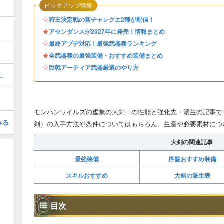
ピックアップ情報
☆
狩王決定戦の新チャレクエ2種が配信！
★
アセンダンスが2027年に発売！情報まとめ
☆
最終アプデ対応！最強武器種ランキング
★
全武器種の最強装備・おすすめ装備まとめ
☆
巨戟アーティア武器厳選のやり方
備おすすめ・チャージアックス
モンハンワイルズの虚無の大剣Ⅰの性能と強化先・派生の記事で
みる
剣）の入手方法や条件についてはもちろん、生産や必要素材につ
大剣の関連記事
最強装備
序盤おすすめ装備
スキルおすすめ
大剣の派生表
目次