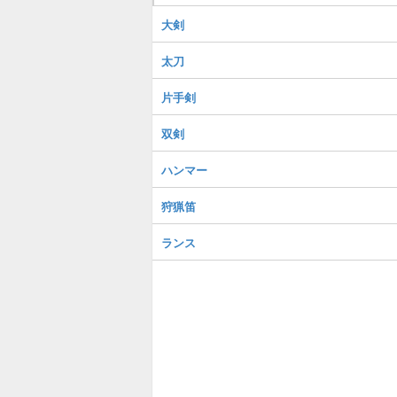
大剣
太刀
片手剣
双剣
ハンマー
狩猟笛
ランス