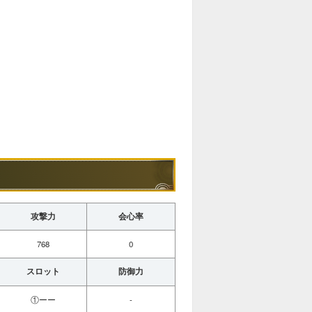
攻撃力
会心率
768
0
スロット
防御力
①ーー
-