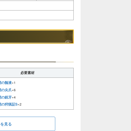
必要素材
蛸の髄液
×1
蛸の尖爪
×6
蛸の鋭牙
×4
蛸の狩猟証S
×2
めを見る