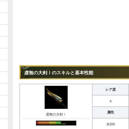
虚無の大剣Ⅰのスキルと基本性能
レア度
4
属性
虚無の大剣Ⅰ
水200