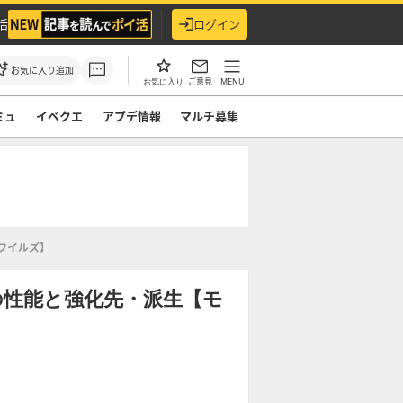
活
ログイン
お気に入り追加
ご意見
MENU
お気に入り
ミュ
イベクエ
アプデ情報
マルチ募集
ワイルズ】
の性能と強化先・派生【モ