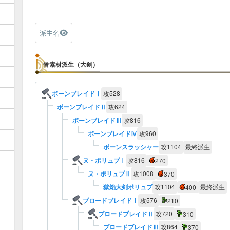
派生名
骨素材派生（大剣）
ボーンブレイドⅠ
攻
528
ボーンブレイドⅡ
攻
624
ボーンブレイドⅢ
攻
816
ボーンブレイドⅣ
攻
960
ボーンスラッシャー
攻
1104
最終派生
ヌ・ポリュプⅠ
攻
816
270
ヌ・ポリュプⅡ
攻
1008
370
獄焔大剣ポリュプ
攻
1104
最終派生
400
ブロードブレイドⅠ
攻
576
210
ブロードブレイドⅡ
攻
720
310
ブロードブレイドⅢ
攻
864
370