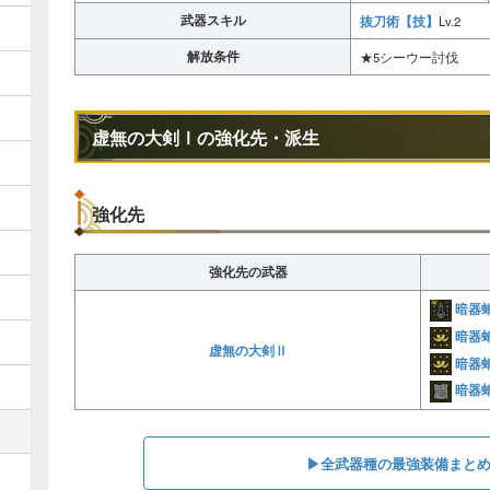
武器スキル
抜刀術【技】
Lv.2
解放条件
★5シーウー討伐
虚無の大剣Ⅰの強化先・派生
強化先
強化先の武器
暗器
暗器
虚無の大剣Ⅱ
暗器
暗器
▶︎全武器種の最強装備まと