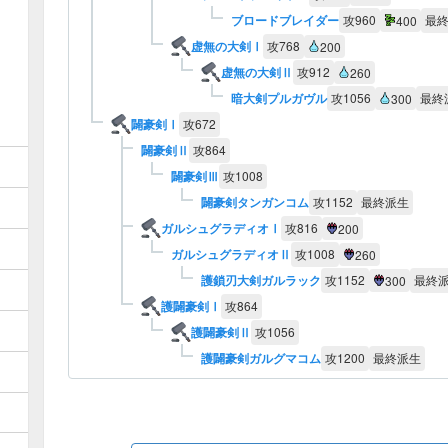
ブロードブレイダー
攻
960
最
400
虚無の大剣Ⅰ
攻
768
200
虚無の大剣Ⅱ
攻
912
260
暗大剣プルガヴル
攻
1056
最終
300
闢豪剣Ⅰ
攻
672
闢豪剣Ⅱ
攻
864
闢豪剣Ⅲ
攻
1008
闢豪剣タンガンコム
攻
1152
最終派生
ガルシュグラディオⅠ
攻
816
200
ガルシュグラディオⅡ
攻
1008
260
護鎖刃大剣ガルラック
攻
1152
最終
300
護闢豪剣Ⅰ
攻
864
護闢豪剣Ⅱ
攻
1056
護闢豪剣ガルグマコム
攻
1200
最終派生