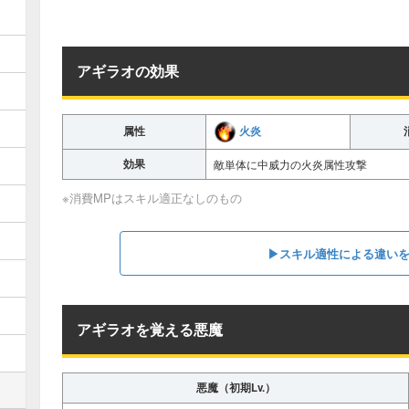
アギラオの効果
火炎
属性
効果
敵単体に中威力の火炎属性攻撃
※消費MPはスキル適正なしのもの
▶スキル適性による違い
アギラオを覚える悪魔
悪魔（初期Lv.）