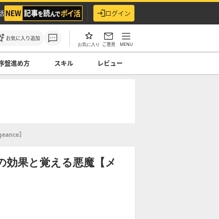
活
ログイン
お気に入り追加
ご意見
MENU
お気に入り
序盤進め方
スキル
レビュー
ance】
ラオの効果と覚える悪魔【メ