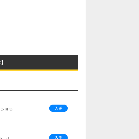
R】
ンRPG
トル！