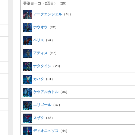
尋峯ヨーコ（2回目）（20）
アークエンジェル
（18）
ホウオウ
（22）
ベリス
（24）
アティス
（27）
ナタタイシ
（28）
カハク
（31）
ケツアルカトル
（34）
エリゴール
（37）
スザク
（43）
ディオニュソス
（44）