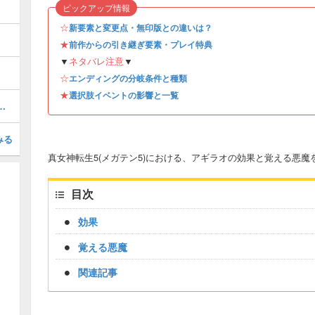
ピックアップ情報
☆
新要素と変更点・無印版との違いは？
★
前作からの引き継ぎ要素・プレイ特典
▼
ネタバレ注意
▼
☆
エンディングの分岐条件と種類
★
選択肢イベントの影響と一覧
ヤタロウの攻略と弱点｜ボス
みる
真女神転生5(メガテン5)における、アギラオの効果と覚える悪魔
目次
効果
覚える悪魔
関連記事