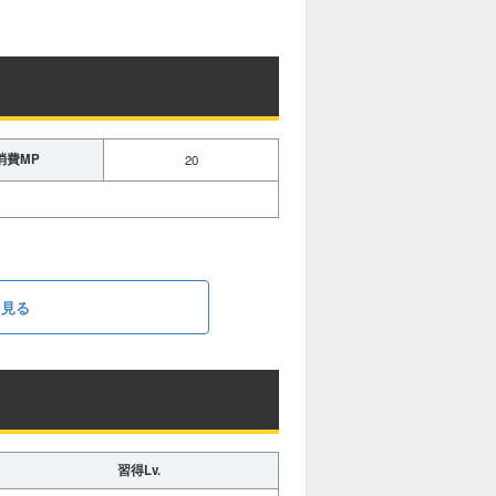
消費MP
20
を見る
習得Lv.