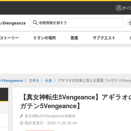
ポイ
Vengeance
ストーリー
ミマンの場所
悪魔
サブクエスト
Vengeance
スキル
火炎
アギラオの効果と覚える悪魔【メガテン5Venge
【真女神転生5Vengeance】アギ
ガテン5Vengeance】
真女神転生5Vengeance攻略班
最終更新日：2025.11.20 22:04