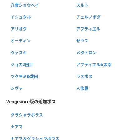
八雲ショウヘイ
スルト
イシュタル
チェルノボグ
アリオク
アブディエル
オーディン
ゼウス
ヴァスキ
メタトロン
ジョカ2回目
アブディエル&太宰
ツクヨミ&敦田
ラスボス
シヴァ
人修羅
Vengeance版の追加ボス
グラシャラボラス
ナアマ
ナアマ＆グラシャラボラス