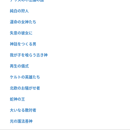
純白の狩人
運命の女神たち
失意の彼女に
神話をつくる男
我が子を喰らう古き神
再生の儀式
ケルトの英雄たち
北欧のお騒がせ者
蛇神の王
大いなる敵対者
光の護法善神