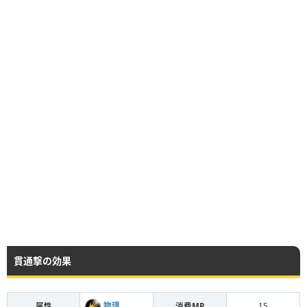
貫通撃の効果
物理
属性
消費MP
15