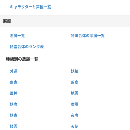
キャラクターと声優一覧
悪魔
悪魔一覧
特殊合体の悪魔一覧
精霊合体のランク表
種族別の悪魔一覧
外道
妖精
幽鬼
凶鳥
軍神
地霊
妖魔
魔獣
妖鬼
夜魔
精霊
天使