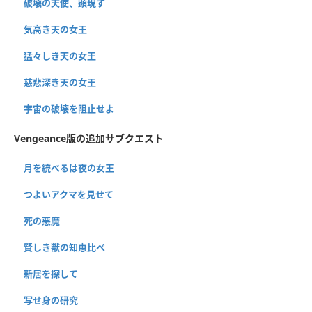
破壊の天使、顕現す
気高き天の女王
猛々しき天の女王
慈悲深き天の女王
宇宙の破壊を阻止せよ
Vengeance版の追加サブクエスト
月を統べるは夜の女王
つよいアクマを見せて
死の悪魔
賢しき獣の知恵比べ
新居を探して
写せ身の研究