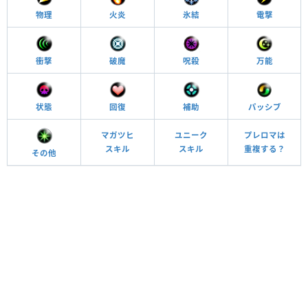
物理
火炎
氷結
電撃
衝撃
破魔
呪殺
万能
状態
回復
補助
パッシブ
マガツヒ
ユニーク
プレロマは
スキル
スキル
重複する？
その他