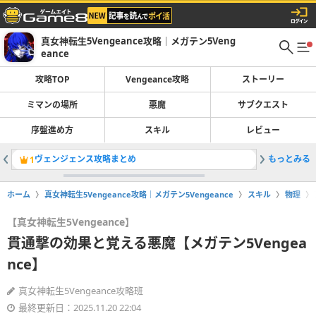
真女神転生5Vengeance攻略｜メガテン5Veng
eance
攻略TOP
Vengeance攻略
ストーリー
ミマンの場所
悪魔
サブクエスト
序盤進め方
スキル
レビュー
ヴェンジェンス攻略まとめ
もっとみる
選択肢イ
1
2
ホーム
真女神転生5Vengeance攻略｜メガテン5Vengeance
スキル
物理
【真女神転生5Vengeance】
貫通撃の効果と覚える悪魔【メガテン5Vengea
nce】
真女神転生5Vengeance攻略班
最終更新日：2025.11.20 22:04