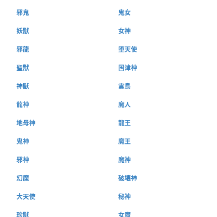
邪鬼
鬼女
妖獣
女神
邪龍
堕天使
聖獣
国津神
神獣
霊鳥
龍神
魔人
地母神
龍王
鬼神
魔王
邪神
魔神
幻魔
破壊神
大天使
秘神
珍獣
女魔