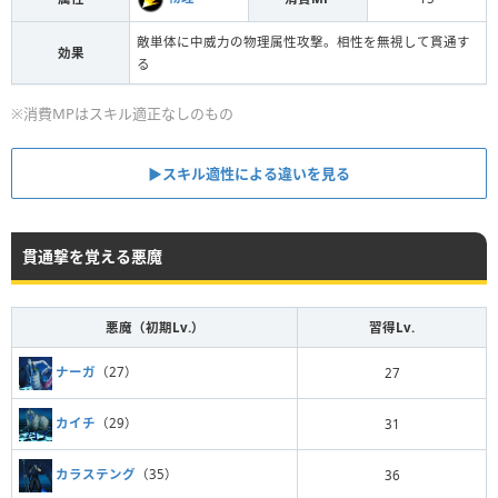
敵単体に中威力の物理属性攻撃。相性を無視して貫通す
効果
る
※消費MPはスキル適正なしのもの
▶スキル適性による違いを見る
貫通撃を覚える悪魔
悪魔（初期Lv.）
習得Lv.
ナーガ
（27）
27
カイチ
（29）
31
カラステング
（35）
36