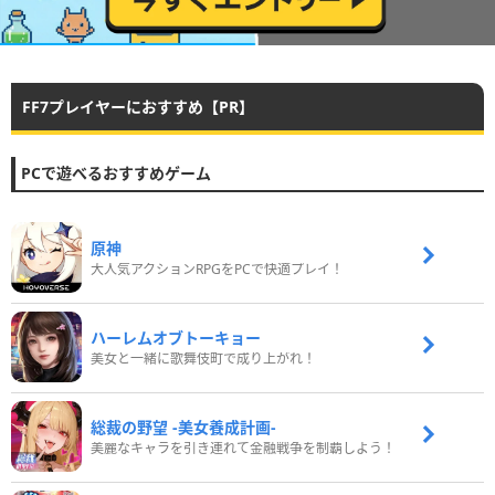
FF7プレイヤーにおすすめ【PR】
PCで遊べるおすすめゲーム
原神
大人気アクションRPGをPCで快適プレイ！
ハーレムオブトーキョー
美女と一緒に歌舞伎町で成り上がれ！
総裁の野望 -美女養成計画-
美麗なキャラを引き連れて金融戦争を制覇しよう！