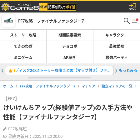
FF7攻略｜ファイナルファンタジー7
ストーリー攻略
期間限定要素
キャラクター
てきのわざ
チョコボ
最強武器
ミニゲーム
AP稼ぎ
最強パーティ
ディスク2のストーリー攻略まとめ【マップ付き】ファイナルファンタジー7
もっとみる
1
2
ホーム
FF7攻略｜ファイナルファンタジー7
マテリア
独立マテリアの一覧
【FF7】
けいけんちアップ(経験値アップ)の入手方法や
性能【ファイナルファンタジー7】
FF7攻略班
最終更新日：2025.11.20 20:00