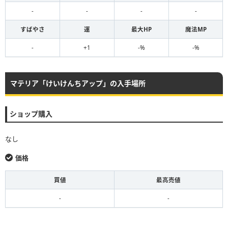
-
-
-
-
すばやさ
運
最大HP
魔法MP
-
+1
-%
-%
マテリア「けいけんちアップ」の入手場所
ショップ購入
なし
価格
買値
最高売値
-
-