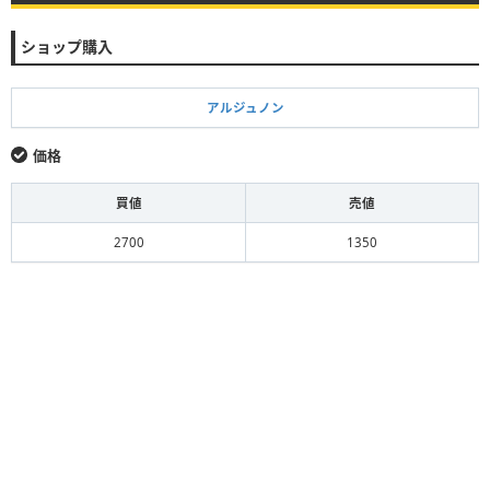
ショップ購入
アルジュノン
価格
買値
売値
2700
1350