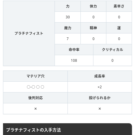
力
体力
素早さ
30
0
0
魔力
精神
運
プラチナフィスト
7
0
0
命中率
クリティカル
108
0
マテリア穴
成長率
○-○ ○ ○
×2
後列対応
投げられるか
✕
✕
プラチナフィストの入手方法