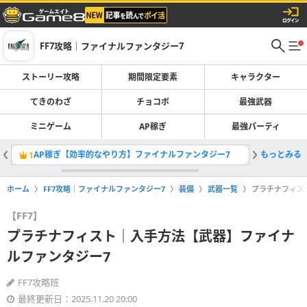
FF7攻略｜ファイナルファンタジー7
ストーリー攻略
期間限定要素
キャラクター
てきのわざ
チョコボ
最強武器
ミニゲーム
AP稼ぎ
最強パーティ
AP稼ぎ【効率的なやり方】ファイナルファンタジー7
もっとみる
AP3倍
1
2
ホーム
FF7攻略｜ファイナルファンタジー7
装備
武器一覧
プラチナフィス
【FF7】
プラチナフィスト｜入手方法【武器】ファイナ
ルファンタジー7
FF7攻略班
最終更新日：2025.11.20 20:00