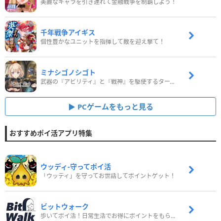
美麗なキャラを引き連れて金融戦争を制覇しよう！
千年戦争アイギス
個性豊かなユニットを指揮して敵を迎え撃て！
ミナシゴノシゴト
武器の『アビリティ』と『戦神』を駆使するターン制コマンドバトルRPG！
PCゲームをもっと見る
おすすめポイ活アプリ特集
ウッディ‐守ってポイ活
「ウッディ」を守ってお世話してポイントゲット！
ビットウォーク
歩いてポイ活！日常生活でお得にポイントをもらおう