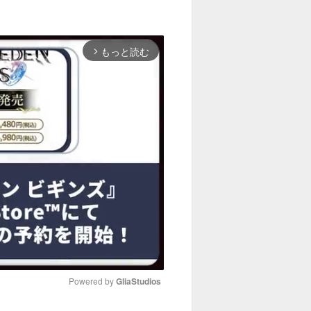
もっと読む
arrow_forward_ios
Powered by 
GliaStudios