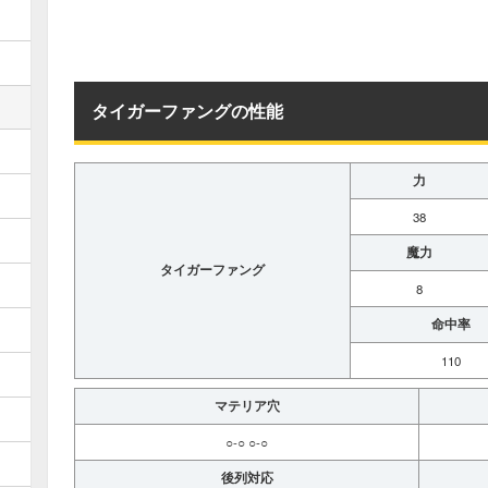
タイガーファングの性能
力
38
魔力
タイガーファング
8
命中率
110
マテリア穴
○-○ ○-○
後列対応