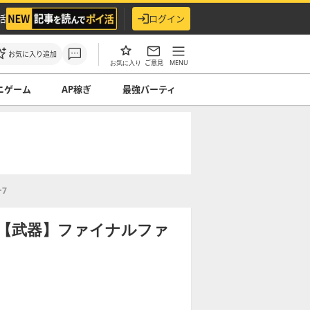
活
ログイン
お気に入り追加
ご意見
MENU
お気に入り
ニゲーム
AP稼ぎ
最強パーティ
7
法【武器】ファイナルファ