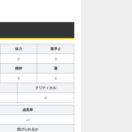
M
u
t
e
体力
素早さ
0
0
精神
運
0
0
クリティカル
2
成長率
×1
投げられるか