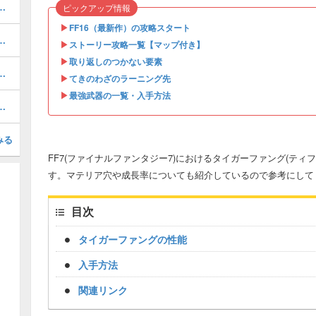
攻略【マップ付き】ファイナルファンタジー7
ピックアップ情報
▶︎
FF16（最新作）の攻略スタート
ーリー攻略【マップ付き】ファイナルファンタジー7
▶︎
ストーリー攻略一覧【マップ付き】
▶︎
取り返しのつかない要素
略【マップ付き】ファイナルファンタジー7
▶︎
てきのわざのラーニング先
▶︎
最強武器の一覧・入手方法
略【マップ付き】ファイナルファンタジー7
みる
FF7(ファイナルファンタジー7)におけるタイガーファング(テ
す。マテリア穴や成長率についても紹介しているので参考にして
目次
タイガーファングの性能
入手方法
関連リンク