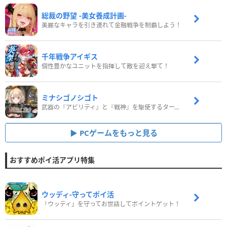
総裁の野望 -美女養成計画-
美麗なキャラを引き連れて金融戦争を制覇しよう！
千年戦争アイギス
個性豊かなユニットを指揮して敵を迎え撃て！
ミナシゴノシゴト
武器の『アビリティ』と『戦神』を駆使するターン制コマンドバトルRPG！
PCゲームをもっと見る
おすすめポイ活アプリ特集
ウッディ‐守ってポイ活
「ウッディ」を守ってお世話してポイントゲット！