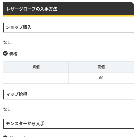
レザーグローブの入手方法
ショップ購入
なし
価格
買値
売値
-
60
マップ拾得
なし
モンスターから入手