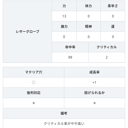
力
体力
素早さ
13
0
0
魔力
精神
運
レザーグローブ
0
0
0
命中率
クリティカル
99
2
マテリア穴
成長率
○
×1
後列対応
投げられるか
✕
✕
備考
クリティカル率がやや高い