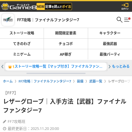
FF7攻略｜ファイナルファンタジー7
ストーリー攻略
期間限定要素
キャラクター
てきのわざ
チョコボ
最強武器
ミニゲーム
AP稼ぎ
最強パーティ
ストーリー攻略一覧【マップ付き】ファイナルファンタジー7
もっとみる
1
2
ホーム
FF7攻略｜ファイナルファンタジー7
装備
武器一覧
レザーグローブ
【FF7】
レザーグローブ｜入手方法【武器】ファイナル
ファンタジー7
FF7攻略班
最終更新日：2025.11.20 20:00