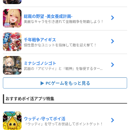
総裁の野望 -美女養成計画-
美麗なキャラを引き連れて金融戦争を制覇しよう！
千年戦争アイギス
個性豊かなユニットを指揮して敵を迎え撃て！
ミナシゴノシゴト
武器の『アビリティ』と『戦神』を駆使するターン制コマンドバトルRPG！
PCゲームをもっと見る
おすすめポイ活アプリ特集
ウッディ‐守ってポイ活
「ウッディ」を守ってお世話してポイントゲット！