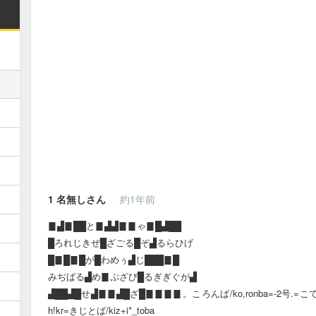
1
名無しさん
約1年前
▊▟▊██と▊▟▟▊▊ゃ▊█▟██
█ろれじきぜ█ざごる█ぞ▟るらひげ
█▊█▊█が█わめぅ▟じ███▊█
みぢばる▟め▊ぷざび█るぎぎぐが▟
▟██▟█せ▟▊▊▟█ざ█▊▊▊▊。ころんば/ko,ronba=-2号.=こてむそ
h!kr=きじとば/kiz+i*_toba