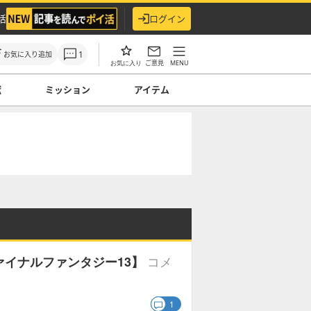
活
ログイン
1
お気に入り追加
ご意見
MENU
お気に入り
獣
ミッション
アイテム
コメ
イナルファンタジー13】
1