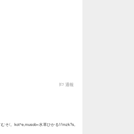
通報
/。kot^e,musob=水草ひかる!/!mzk?s,