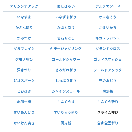
アサシンアタック
あしばらい
アルテマソード
いなずま
いなずま斬り
オノむそう
かえん斬り
かぶと割り
かまいたち
かみつけ
岩石おとし
ギガスラッシュ
ギガブレイク
キラージャグリング
グランドクロス
ケモノ呼び
ゴールドシャワー
ゴッドスマッシュ
渾身斬り
さみだれ斬り
シールドアタック
ジゴスパーク
しっぷう斬り
死のおどり
じひびき
シャインスコール
灼熱斬
心眼一閃
しんくうは
しんくう斬り
すいめんげり
すいりゅう斬り
スライム呼び
せいけん突き
閃光斬
全身全霊斬り