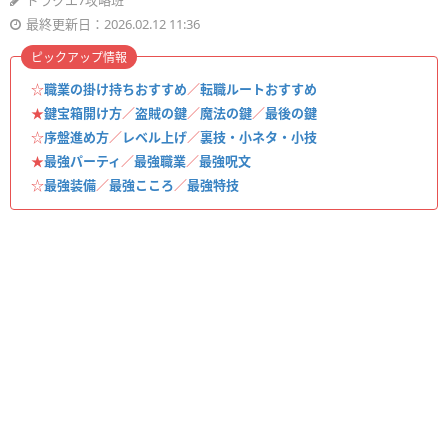
ドラクエ7攻略班
最終更新日：2026.02.12 11:36
ピックアップ情報
☆
職業の掛け持ちおすすめ
／
転職ルートおすすめ
★
鍵宝箱開け方
／
盗賊の鍵
／
魔法の鍵
／
最後の鍵
☆
序盤進め方
／
レベル上げ
／
裏技・小ネタ・小技
★
最強パーティ
／
最強職業
／
最強呪文
☆
最強装備
／
最強こころ
／
最強特技