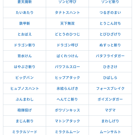
蒼天魔斬
ゾンビ呼び
ゾンビ斬り
たいあたり
タナトスハント
つるぎのまい
鉄甲斬
天下無双
とうこん討ち
とおぼえ
どとうのひつじ
とびひざげり
ドラゴン斬り
ドラゴン呼び
ぬすっと斬り
背水けん
ばくれつけん
バタフライダガー
はやぶさ斬り
パワフルスロー
ひきさけ
ビッグバン
ヒップアタック
ひばしら
ヒュプノスハント
氷結らんげき
フォースブレイク
ぶんまわし
へんてこ斬り
ポイズンダガー
砲弾投げ
ポワゾンキッス
マグマ
まじん斬り
マトンアタック
まわしげり
ミラクルソード
ミラクルムーン
ムーンサルト