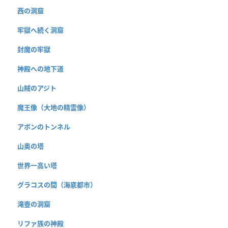
西の洞窟
牢獄へ続く洞窟
封魔の牢獄
神殿への地下道
山賊のアジト
魔王像（大地の精霊像）
アボンのトンネル
山奥の塔
世界一高い塔
グラコスの間（海底都市）
滝壺の洞窟
リファ族の神殿