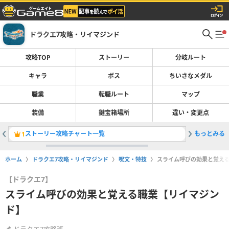
ドラクエ7攻略・リイマジンド
攻略TOP
ストーリー
分岐ルート
キャラ
ボス
ちいさなメダル
職業
転職ルート
マップ
装備
鍵宝箱場所
違い・変更点
ストーリー攻略チャート一覧
もっとみる
転職ルー
1
2
ホーム
ドラクエ7攻略・リイマジンド
呪文・特技
スライム呼びの効果と覚え
【ドラクエ7】
スライム呼びの効果と覚える職業【リイマジン
ド】