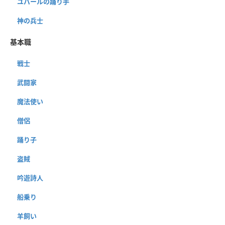
ユバールの踊り手
神の兵士
基本職
戦士
武闘家
魔法使い
僧侶
踊り子
盗賊
吟遊詩人
船乗り
羊飼い