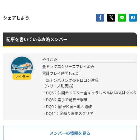
シェアしよう
記事を書いている攻略メンバー
やりこみ
全ドラクエシリーズプレイ済み
累計プレイ時間1万以上
ライター
一部ナンバリングのトロコン達成
【シリーズ別実績】
・DQ5：仲間モンスター全キャラレベルMAX &はぐメタ
・DQ8：素手で竜神王撃破
・DQ9：全Lv99魔王地図踏破
・DQ11：全縛り裏ボスクリア
メンバーの情報を見る