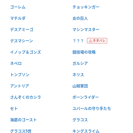
ゴーレム
チョッキンガー
マチルダ
炎の巨人
デスアミーゴ
マシンマスター
デスマシーン
？？？
ネタバレ
イノップ＆ゴンズ
闘技場の攻略
ネペロ
ガルシア
トンプソン
ネリス
アントリア
山賊軍団
さんぞくのカシラ
ボーンライダー
セト
ユバールの守り手たち
海底のゴースト
グラコス
グラコス5世
キングスライム