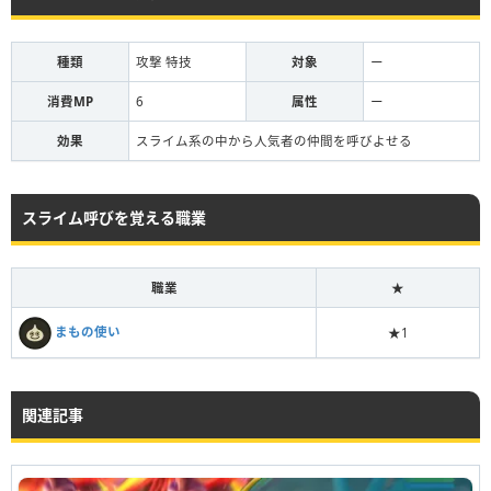
種類
攻撃 特技
対象
ー
消費MP
6
属性
ー
効果
スライム系の中から人気者の仲間を呼びよせる
スライム呼びを覚える職業
職業
★
まもの使い
★1
関連記事