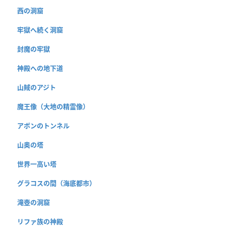
西の洞窟
牢獄へ続く洞窟
封魔の牢獄
神殿への地下道
山賊のアジト
魔王像（大地の精霊像）
アボンのトンネル
山奥の塔
世界一高い塔
グラコスの間（海底都市）
滝壺の洞窟
リファ族の神殿