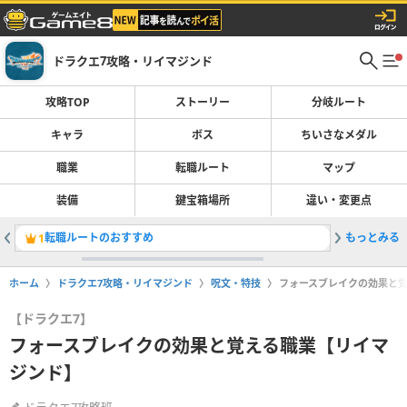
ドラクエ7攻略・リイマジンド
攻略TOP
ストーリー
分岐ルート
キャラ
ボス
ちいさなメダル
職業
転職ルート
マップ
装備
鍵宝箱場所
違い・変更点
転職ルートのおすすめ
もっとみる
ストーリ
1
2
ホーム
ドラクエ7攻略・リイマジンド
呪文・特技
フォースブレイクの効果と
【ドラクエ7】
フォースブレイクの効果と覚える職業【リイマ
ジンド】