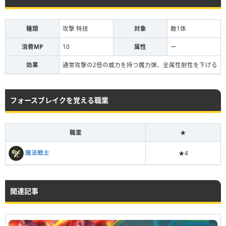
種類
攻撃 特技
対象
敵1体
消費MP
10
属性
ー
効果
通常攻撃の2倍の威力を持つ魔力弾、全属性耐性を下げる
フォースブレイクを覚える職業
職業
★
魔法戦士
★4
関連記事