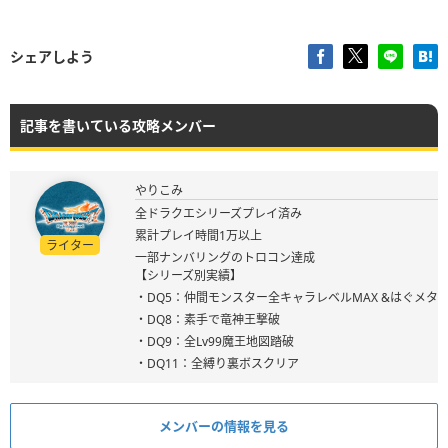
シェアしよう
記事を書いている攻略メンバー
やりこみ
全ドラクエシリーズプレイ済み
累計プレイ時間1万以上
ライター
一部ナンバリングのトロコン達成
【シリーズ別実績】
・DQ5：仲間モンスター全キャラレベルMAX &はぐメタ
・DQ8：素手で竜神王撃破
・DQ9：全Lv99魔王地図踏破
・DQ11：全縛り裏ボスクリア
メンバーの情報を見る