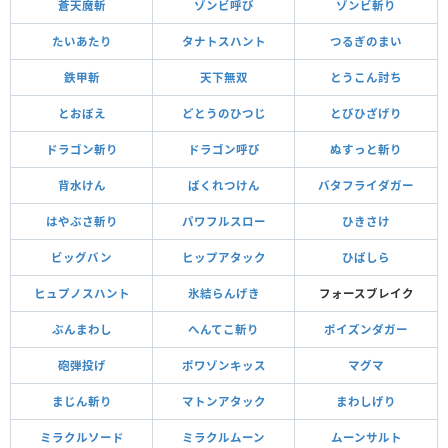
蒼天魔斬
ゾンビ呼び
ゾンビ斬り
たいあたり
タナトスハント
つるぎのまい
鉄甲斬
天下無双
とうこん討ち
とおぼえ
どとうのひつじ
とびひざげり
ドラゴン斬り
ドラゴン呼び
ぬすっと斬り
背水けん
ばくれつけん
バタフライダガー
はやぶさ斬り
パワフルスロー
ひきさけ
ビッグバン
ヒップアタック
ひばしら
ヒュプノスハント
氷結らんげき
フォースブレイク
ぶんまわし
へんてこ斬り
ポイズンダガー
砲弾投げ
ポワゾンキッス
マグマ
まじん斬り
マトンアタック
まわしげり
ミラクルソード
ミラクルムーン
ムーンサルト