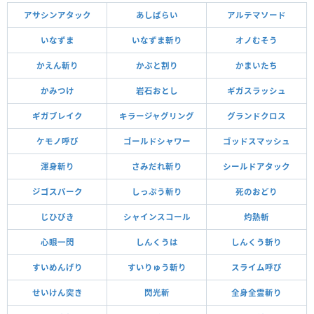
アサシンアタック
あしばらい
アルテマソード
いなずま
いなずま斬り
オノむそう
かえん斬り
かぶと割り
かまいたち
かみつけ
岩石おとし
ギガスラッシュ
ギガブレイク
キラージャグリング
グランドクロス
ケモノ呼び
ゴールドシャワー
ゴッドスマッシュ
渾身斬り
さみだれ斬り
シールドアタック
ジゴスパーク
しっぷう斬り
死のおどり
じひびき
シャインスコール
灼熱斬
心眼一閃
しんくうは
しんくう斬り
すいめんげり
すいりゅう斬り
スライム呼び
せいけん突き
閃光斬
全身全霊斬り