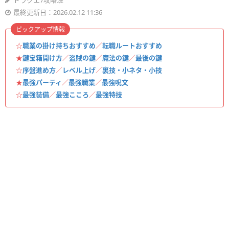
ドラクエ7攻略班
最終更新日：2026.02.12 11:36
ピックアップ情報
☆
職業の掛け持ちおすすめ
／
転職ルートおすすめ
★
鍵宝箱開け方
／
盗賊の鍵
／
魔法の鍵
／
最後の鍵
☆
序盤進め方
／
レベル上げ
／
裏技・小ネタ・小技
★
最強パーティ
／
最強職業
／
最強呪文
☆
最強装備
／
最強こころ
／
最強特技