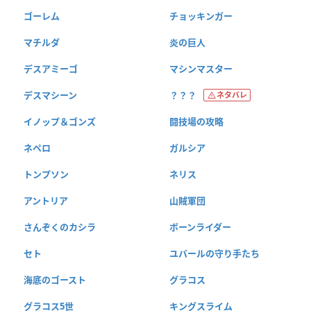
ゴーレム
チョッキンガー
マチルダ
炎の巨人
デスアミーゴ
マシンマスター
デスマシーン
？？？
ネタバレ
イノップ＆ゴンズ
闘技場の攻略
ネペロ
ガルシア
トンプソン
ネリス
アントリア
山賊軍団
さんぞくのカシラ
ボーンライダー
セト
ユバールの守り手たち
海底のゴースト
グラコス
グラコス5世
キングスライム