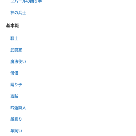
ユバールの踊り手
神の兵士
基本職
戦士
武闘家
魔法使い
僧侶
踊り子
盗賊
吟遊詩人
船乗り
羊飼い