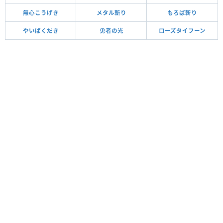
無心こうげき
メタル斬り
もろば斬り
やいばくだき
勇者の光
ローズタイフーン