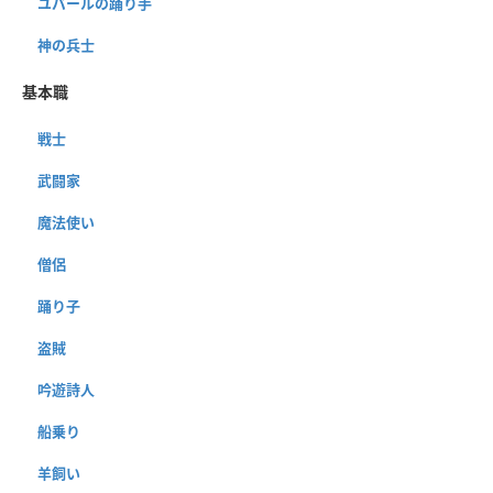
ユバールの踊り手
神の兵士
基本職
戦士
武闘家
魔法使い
僧侶
踊り子
盗賊
吟遊詩人
船乗り
羊飼い