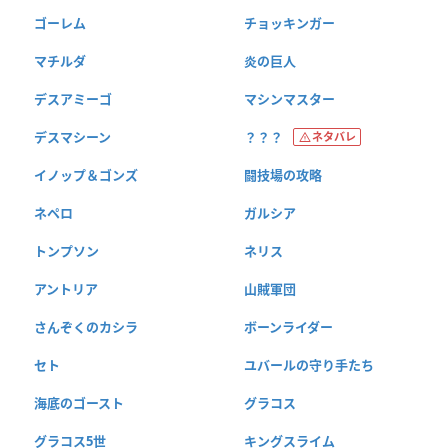
ゴーレム
チョッキンガー
マチルダ
炎の巨人
デスアミーゴ
マシンマスター
デスマシーン
？？？
ネタバレ
イノップ＆ゴンズ
闘技場の攻略
ネペロ
ガルシア
トンプソン
ネリス
アントリア
山賊軍団
さんぞくのカシラ
ボーンライダー
セト
ユバールの守り手たち
海底のゴースト
グラコス
グラコス5世
キングスライム