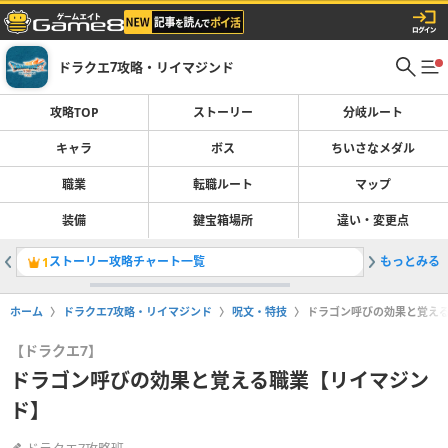
ドラクエ7攻略・リイマジンド
攻略TOP
ストーリー
分岐ルート
キャラ
ボス
ちいさなメダル
職業
転職ルート
マップ
装備
鍵宝箱場所
違い・変更点
ストーリー攻略チャート一覧
もっとみる
転職ルー
1
2
ホーム
ドラクエ7攻略・リイマジンド
呪文・特技
ドラゴン呼びの効果と覚え
【ドラクエ7】
ドラゴン呼びの効果と覚える職業【リイマジン
ド】