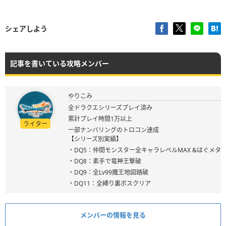
シェアしよう
記事を書いている攻略メンバー
やりこみ
全ドラクエシリーズプレイ済み
累計プレイ時間1万以上
ライター
一部ナンバリングのトロコン達成
【シリーズ別実績】
・DQ5：仲間モンスター全キャラレベルMAX &はぐメタ
・DQ8：素手で竜神王撃破
・DQ9：全Lv99魔王地図踏破
・DQ11：全縛り裏ボスクリア
メンバーの情報を見る