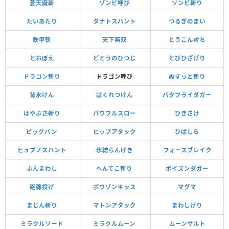
蒼天魔斬
ゾンビ呼び
ゾンビ斬り
たいあたり
タナトスハント
つるぎのまい
鉄甲斬
天下無双
とうこん討ち
とおぼえ
どとうのひつじ
とびひざげり
ドラゴン斬り
ドラゴン呼び
ぬすっと斬り
背水けん
ばくれつけん
バタフライダガー
はやぶさ斬り
パワフルスロー
ひきさけ
ビッグバン
ヒップアタック
ひばしら
ヒュプノスハント
氷結らんげき
フォースブレイク
ぶんまわし
へんてこ斬り
ポイズンダガー
砲弾投げ
ポワゾンキッス
マグマ
まじん斬り
マトンアタック
まわしげり
ミラクルソード
ミラクルムーン
ムーンサルト