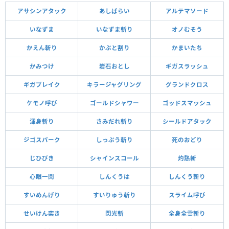
アサシンアタック
あしばらい
アルテマソード
いなずま
いなずま斬り
オノむそう
かえん斬り
かぶと割り
かまいたち
かみつけ
岩石おとし
ギガスラッシュ
ギガブレイク
キラージャグリング
グランドクロス
ケモノ呼び
ゴールドシャワー
ゴッドスマッシュ
渾身斬り
さみだれ斬り
シールドアタック
ジゴスパーク
しっぷう斬り
死のおどり
じひびき
シャインスコール
灼熱斬
心眼一閃
しんくうは
しんくう斬り
すいめんげり
すいりゅう斬り
スライム呼び
せいけん突き
閃光斬
全身全霊斬り