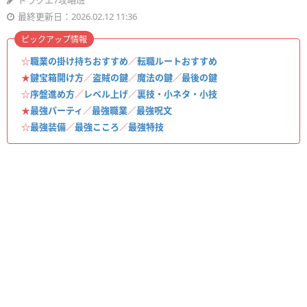
ドラクエ7攻略班
最終更新日：2026.02.12 11:36
ピックアップ情報
☆
職業の掛け持ちおすすめ
／
転職ルートおすすめ
★
鍵宝箱開け方
／
盗賊の鍵
／
魔法の鍵
／
最後の鍵
☆
序盤進め方
／
レベル上げ
／
裏技・小ネタ・小技
★
最強パーティ
／
最強職業
／
最強呪文
☆
最強装備
／
最強こころ
／
最強特技