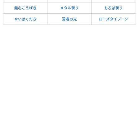
無心こうげき
メタル斬り
もろば斬り
やいばくだき
勇者の光
ローズタイフーン