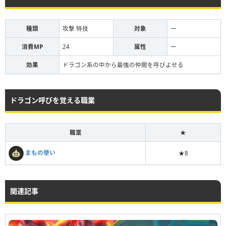
種類
攻撃 特技
対象
ー
消費MP
24
属性
ー
効果
ドラゴン系の中から最強の仲間を呼びよせる
ドラゴン呼びを覚える職業
職業
★
まもの使い
★8
関連記事