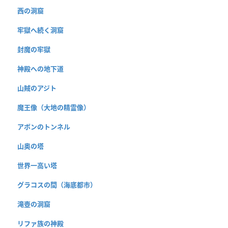
西の洞窟
牢獄へ続く洞窟
封魔の牢獄
神殿への地下道
山賊のアジト
魔王像（大地の精霊像）
アボンのトンネル
山奥の塔
世界一高い塔
グラコスの間（海底都市）
滝壺の洞窟
リファ族の神殿