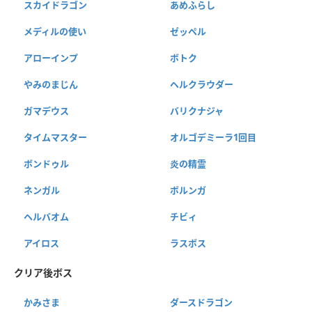
スカイドラゴン
あめふらし
メディルの使い
ゼッペル
アローインプ
ボトク
やみのまじん
ヘルクラウダー
ガマデウス
バリクナジャ
タイムマスター
オルゴデミーラ1回目
ボンドゥル
炎の精霊
ネンガル
ボルンガ
ヘルバオム
チビィ
アイロス
ラスボス
クリア後ボス
かみさま
ダースドラゴン