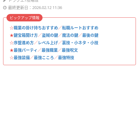
ドラクエ7攻略班
最終更新日：2026.02.12 11:36
ピックアップ情報
☆
職業の掛け持ちおすすめ
／
転職ルートおすすめ
★
鍵宝箱開け方
／
盗賊の鍵
／
魔法の鍵
／
最後の鍵
☆
序盤進め方
／
レベル上げ
／
裏技・小ネタ・小技
★
最強パーティ
／
最強職業
／
最強呪文
☆
最強装備
／
最強こころ
／
最強特技