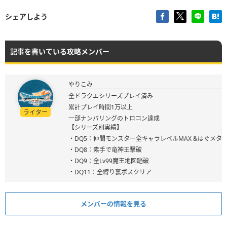
シェアしよう
記事を書いている攻略メンバー
やりこみ
全ドラクエシリーズプレイ済み
累計プレイ時間1万以上
ライター
一部ナンバリングのトロコン達成
【シリーズ別実績】
・DQ5：仲間モンスター全キャラレベルMAX &はぐメタ
・DQ8：素手で竜神王撃破
・DQ9：全Lv99魔王地図踏破
・DQ11：全縛り裏ボスクリア
メンバーの情報を見る