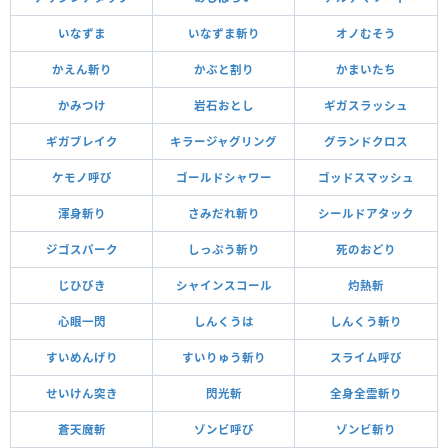
いなずま
いなずま斬り
オノむそう
かえん斬り
かぶと割り
かまいたち
かみつけ
岩石おとし
ギガスラッシュ
ギガブレイク
キラージャグリング
グランドクロス
ケモノ呼び
ゴールドシャワー
ゴッドスマッシュ
渾身斬り
さみだれ斬り
シールドアタック
ジゴスパーク
しっぷう斬り
死のおどり
じひびき
シャインスコール
灼熱斬
心眼一閃
しんくうは
しんくう斬り
すいめんげり
すいりゅう斬り
スライム呼び
せいけん突き
閃光斬
全身全霊斬り
蒼天魔斬
ゾンビ呼び
ゾンビ斬り