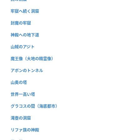
牢獄へ続く洞窟
封魔の牢獄
神殿への地下道
山賊のアジト
魔王像（大地の精霊像）
アボンのトンネル
山奥の塔
世界一高い塔
グラコスの間（海底都市）
滝壺の洞窟
リファ族の神殿