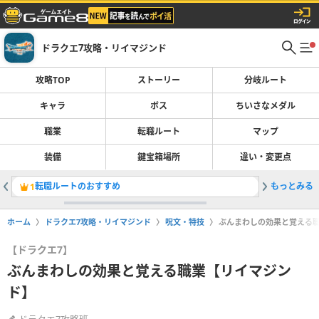
ドラクエ7攻略・リイマジンド
攻略TOP
ストーリー
分岐ルート
キャラ
ボス
ちいさなメダル
職業
転職ルート
マップ
装備
鍵宝箱場所
違い・変更点
転職ルートのおすすめ
もっとみる
ストーリ
1
2
ホーム
ドラクエ7攻略・リイマジンド
呪文・特技
ぶんまわしの効果と覚える
【ドラクエ7】
ぶんまわしの効果と覚える職業【リイマジン
ド】