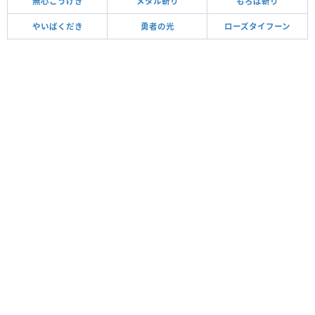
無心こうげき
メタル斬り
もろば斬り
やいばくだき
勇者の光
ローズタイフーン