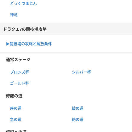
どうくつまじん
神竜
ドラクエ7の闘技場攻略
▶︎闘技場の攻略と解放条件
通常ステージ
ブロンズ杯
シルバー杯
ゴールド杯
修羅の道
序の道
破の道
急の道
絶の道
伝説への道