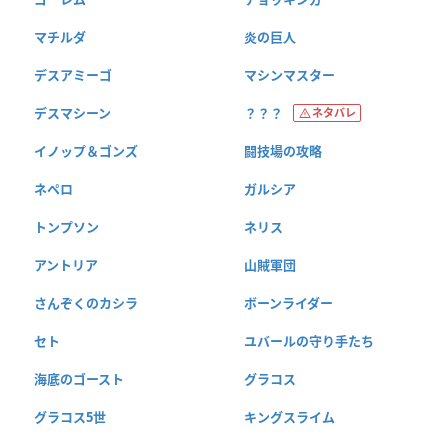
マチルダ
炎の巨人
デスアミーゴ
マシンマスター
デスマシーン
？？？
ネタバレ
イノップ＆ゴンズ
闘技場の攻略
ネペロ
ガルシア
トンプソン
ネリス
アントリア
山賊軍団
さんぞくのカシラ
ボーンライダー
セト
ユバールの守り手たち
海底のゴースト
グラコス
グラコス5世
キングスライム