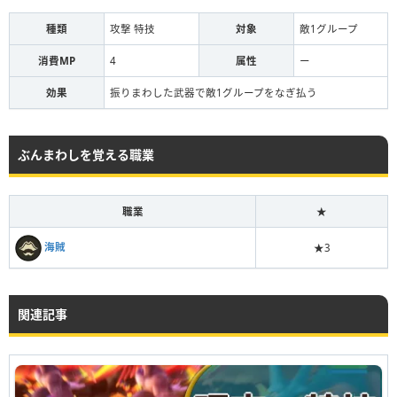
種類
攻撃 特技
対象
敵1グループ
消費MP
4
属性
ー
効果
振りまわした武器で敵1グループをなぎ払う
ぶんまわしを覚える職業
職業
★
海賊
★3
関連記事