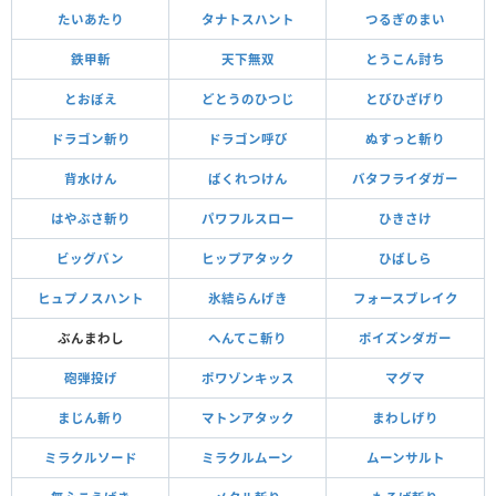
たいあたり
タナトスハント
つるぎのまい
鉄甲斬
天下無双
とうこん討ち
とおぼえ
どとうのひつじ
とびひざげり
ドラゴン斬り
ドラゴン呼び
ぬすっと斬り
背水けん
ばくれつけん
バタフライダガー
はやぶさ斬り
パワフルスロー
ひきさけ
ビッグバン
ヒップアタック
ひばしら
ヒュプノスハント
氷結らんげき
フォースブレイク
ぶんまわし
へんてこ斬り
ポイズンダガー
砲弾投げ
ポワゾンキッス
マグマ
まじん斬り
マトンアタック
まわしげり
ミラクルソード
ミラクルムーン
ムーンサルト