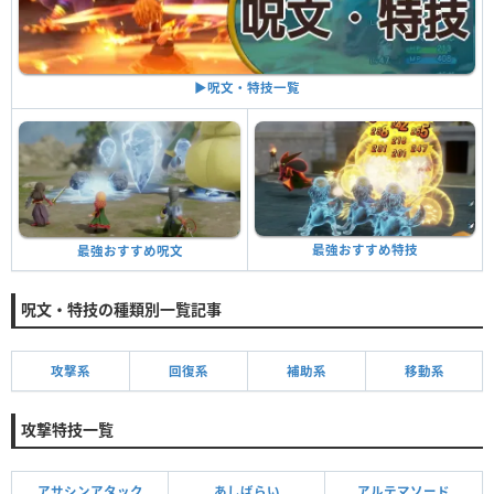
▶︎呪文・特技一覧
最強おすすめ特技
最強おすすめ呪文
呪文・特技の種類別一覧記事
攻撃系
回復系
補助系
移動系
攻撃特技一覧
アサシンアタック
あしばらい
アルテマソード