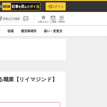
活
ログイン
お気に入り追加
ご意見
MENU
お気に入り
プ
装備
鍵宝箱場所
違い・変更点
る職業【リイマジンド】