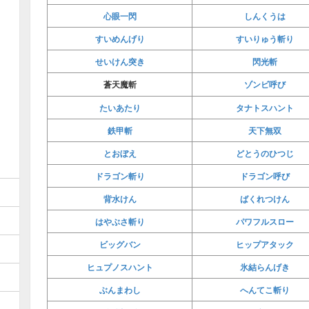
心眼一閃
しんくうは
すいめんげり
すいりゅう斬り
せいけん突き
閃光斬
ゾンビ呼び
蒼天魔斬
たいあたり
タナトスハント
鉄甲斬
天下無双
とおぼえ
どとうのひつじ
ドラゴン斬り
ドラゴン呼び
背水けん
ばくれつけん
はやぶさ斬り
パワフルスロー
ビッグバン
ヒップアタック
ヒュプノスハント
氷結らんげき
ぶんまわし
へんてこ斬り