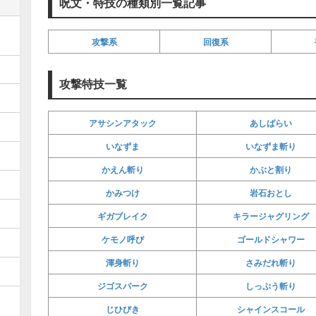
呪文・特技の種類別一覧記事
攻撃系
回復系
攻撃特技一覧
アサシンアタック
あしばらい
いなずま
いなずま斬り
かえん斬り
かぶと割り
かみつけ
岩石おとし
ギガブレイク
キラージャグリング
ケモノ呼び
ゴールドシャワー
渾身斬り
さみだれ斬り
ジゴスパーク
しっぷう斬り
じひびき
シャインスコール