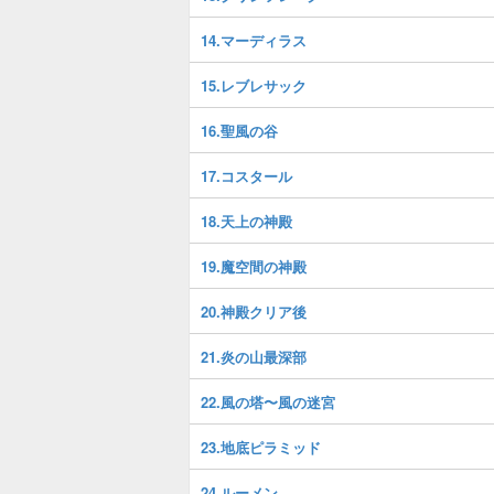
14.マーディラス
15.レブレサック
16.聖風の谷
17.コスタール
18.天上の神殿
19.魔空間の神殿
20.神殿クリア後
21.炎の山最深部
22.風の塔〜風の迷宮
23.地底ピラミッド
24.ルーメン