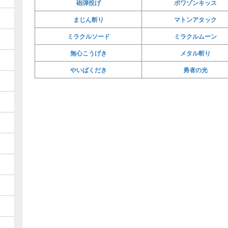
砲弾投げ
ポワゾンキッス
まじん斬り
マトンアタック
ミラクルソード
ミラクルムーン
無心こうげき
メタル斬り
やいばくだき
勇者の光