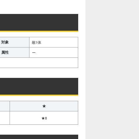
対象
敵1体
属性
ー
★
★8