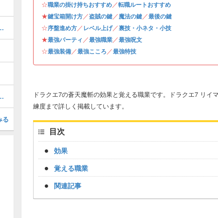
☆
／
職業の掛け持ちおすすめ
転職ルートおすすめ
★
／
／
／
鍵宝箱開け方
盗賊の鍵
魔法の鍵
最後の鍵
手場所と景品一覧・全100個網羅
☆
／
／
序盤進め方
レベル上げ
裏技・小ネタ・小技
★
／
／
最強パーティ
最強職業
最強呪文
☆
／
／
最強装備
最強こころ
最強特技
ドラクエ7の蒼天魔斬の効果と覚える職業です。ドラクエ7 リイ
手場所と景品一覧・全100個網羅
練度まで詳しく掲載しています。
みる
目次
効果
覚える職業
関連記事