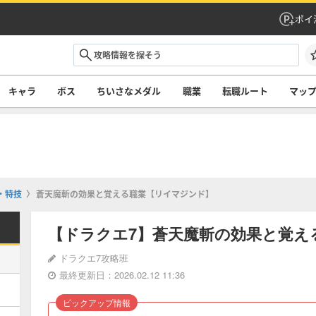
ポイ
キャラ
ボス
ちいさなメダル
職業
転職ルート
マッ
・特技
蒼天魔斬の効果と覚える職業【リイマジンド】
【ドラクエ7】蒼天魔斬の効果と覚え
ドラクエ7攻略班
最終更新日：2026.02.12 11:36
ピックアップ情報