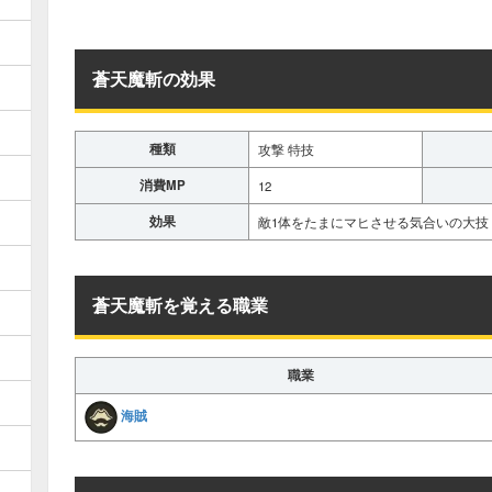
蒼天魔斬の効果
種類
攻撃 特技
消費MP
12
効果
敵1体をたまにマヒさせる気合いの大技
蒼天魔斬を覚える職業
職業
海賊