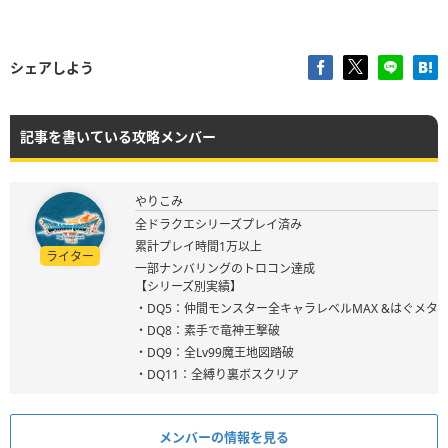
シェアしよう
記事を書いている攻略メンバー
やりこみ
全ドラクエシリーズプレイ済み
累計プレイ時間1万以上
ライター
一部ナンバリングのトロコン達成
【シリーズ別実績】
・DQ5：仲間モンスター全キャラレベルMAX &はぐメタ
・DQ8：素手で竜神王撃破
・DQ9：全Lv99魔王地図踏破
・DQ11：全縛り裏ボスクリア
メンバーの情報を見る