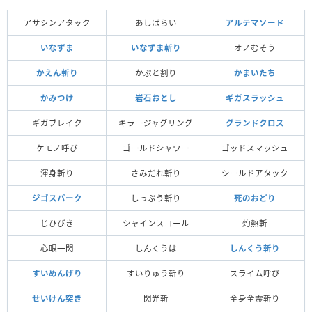
アサシンアタック
あしばらい
アルテマソード
いなずま
いなずま斬り
オノむそう
かえん斬り
かぶと割り
かまいたち
かみつけ
岩石おとし
ギガスラッシュ
ギガブレイク
キラージャグリング
グランドクロス
ケモノ呼び
ゴールドシャワー
ゴッドスマッシュ
渾身斬り
さみだれ斬り
シールドアタック
ジゴスパーク
しっぷう斬り
死のおどり
じひびき
シャインスコール
灼熱斬
心眼一閃
しんくうは
しんくう斬り
すいめんげり
すいりゅう斬り
スライム呼び
せいけん突き
閃光斬
全身全霊斬り