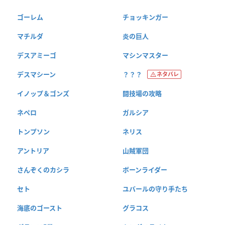
ゴーレム
チョッキンガー
マチルダ
炎の巨人
デスアミーゴ
マシンマスター
デスマシーン
？？？
ネタバレ
イノップ＆ゴンズ
闘技場の攻略
ネペロ
ガルシア
トンプソン
ネリス
アントリア
山賊軍団
さんぞくのカシラ
ボーンライダー
セト
ユバールの守り手たち
海底のゴースト
グラコス