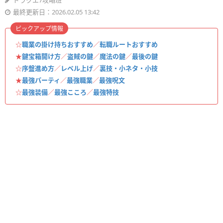
ドラクエ7攻略班
最終更新日：2026.02.05 13:42
ピックアップ情報
☆
職業の掛け持ちおすすめ
／
転職ルートおすすめ
★
鍵宝箱開け方
／
盗賊の鍵
／
魔法の鍵
／
最後の鍵
☆
序盤進め方
／
レベル上げ
／
裏技・小ネタ・小技
★
最強パーティ
／
最強職業
／
最強呪文
☆
最強装備
／
最強こころ
／
最強特技