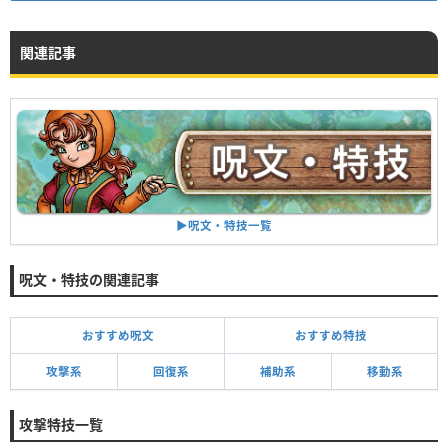
関連記事
職業
熟練度
勇者
★×2
魔法戦士
★×8
▶︎呪文・特技一覧
呪文・特技の関連記事
おすすめ呪文
おすすめ特技
攻撃系
回復系
補助系
移動系
攻撃特技一覧