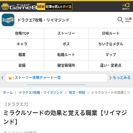
ドラクエ7攻略・リイマジンド
攻略TOP
ストーリー
分岐ルート
キャラ
ボス
ちいさなメダル
職業
転職ルート
マップ
装備
鍵宝箱場所
違い・変更点
ストーリー攻略チャート一覧
もっとみる
転職ルー
1
2
ホーム
ドラクエ7攻略・リイマジンド
呪文・特技
ミラクルソードの効果と覚
【ドラクエ7】
ミラクルソードの効果と覚える職業【リイマジ
ンド】