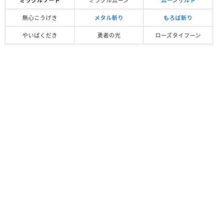
ミラクルソード
ミラクルムーン
ムーンサルト
無心こうげき
メタル斬り
もろば斬り
やいばくだき
勇者の光
ローズタイフーン