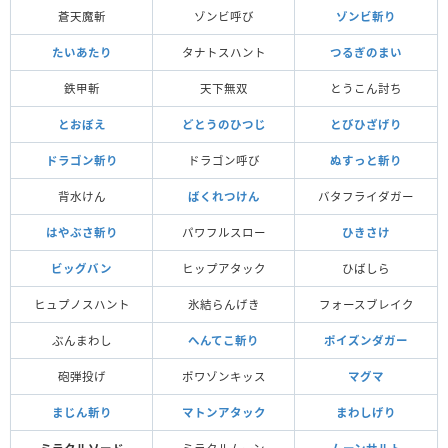
蒼天魔斬
ゾンビ呼び
ゾンビ斬り
たいあたり
タナトスハント
つるぎのまい
鉄甲斬
天下無双
とうこん討ち
とおぼえ
どとうのひつじ
とびひざげり
ドラゴン斬り
ドラゴン呼び
ぬすっと斬り
背水けん
ばくれつけん
バタフライダガー
はやぶさ斬り
パワフルスロー
ひきさけ
ビッグバン
ヒップアタック
ひばしら
ヒュプノスハント
氷結らんげき
フォースブレイク
ぶんまわし
へんてこ斬り
ポイズンダガー
砲弾投げ
ポワゾンキッス
マグマ
まじん斬り
マトンアタック
まわしげり