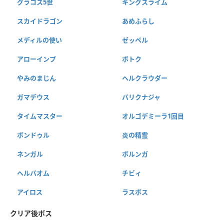
グラコス5世
キングスライム
スカイドラゴン
あめふらし
メディルの使い
ゼッペル
アローインプ
ボトク
やみのまじん
ヘルクラウダー
ガマデウス
バリクナジャ
タイムマスター
オルゴデミーラ1回目
ボンドゥル
炎の精霊
ネンガル
ボルンガ
ヘルバオム
チビィ
アイロス
ラスボス
クリア後ボス