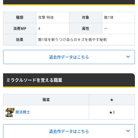
種類
攻撃 特技
対象
敵1体
消費MP
4
属性
ー
効果
敵1体を斬りつけ自らのキズを癒やす秘剣
過去作データはこちら
3
消費MP
ミラクルソードを覚える職業
敵1体に通常攻撃の1.2倍のダメージを与えて、自分のHP
効果
を与えたダメージの5分の1回復する
効果範囲
敵1体
職業
★
種類
攻撃・特技
魔法戦士
★3
転職で忘れる
◯
過去作データはこちら