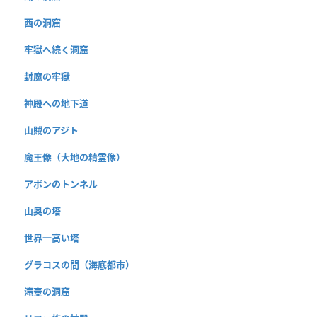
西の洞窟
牢獄へ続く洞窟
封魔の牢獄
神殿への地下道
山賊のアジト
魔王像（大地の精霊像）
アボンのトンネル
山奥の塔
世界一高い塔
グラコスの間（海底都市）
滝壺の洞窟