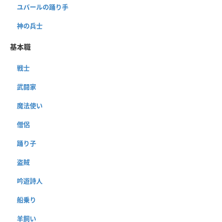
ユバールの踊り手
神の兵士
基本職
戦士
武闘家
魔法使い
僧侶
踊り子
盗賊
吟遊詩人
船乗り
羊飼い