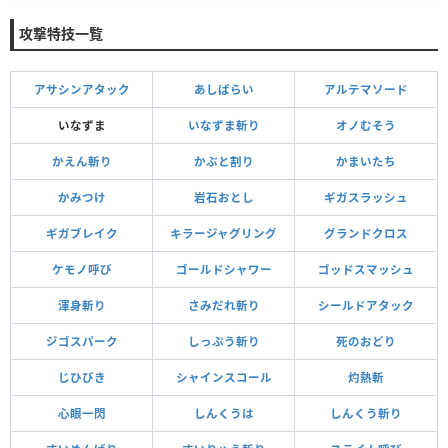
攻撃特技一覧
アサシンアタック
あしばらい
アルテマソード
いなずま
いなずま斬り
オノむそう
かえん斬り
かぶと割り
かまいたち
かみつけ
岩石おとし
ギガスラッシュ
ギガブレイク
キラージャグリング
グランドクロス
ケモノ呼び
ゴールドシャワー
ゴッドスマッシュ
渾身斬り
さみだれ斬り
シールドアタック
ジゴスパーク
しっぷう斬り
死のおどり
じひびき
シャインスコール
灼熱斬
心眼一閃
しんくうは
しんくう斬り