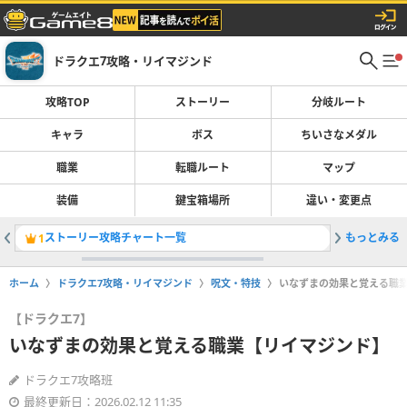
ドラクエ7攻略・リイマジンド
攻略TOP
ストーリー
分岐ルート
キャラ
ボス
ちいさなメダル
職業
転職ルート
マップ
装備
鍵宝箱場所
違い・変更点
ストーリー攻略チャート一覧
もっとみる
転職ルー
1
2
ホーム
ドラクエ7攻略・リイマジンド
呪文・特技
いなずまの効果と覚える職
【ドラクエ7】
いなずまの効果と覚える職業【リイマジンド】
ドラクエ7攻略班
最終更新日：2026.02.12 11:35