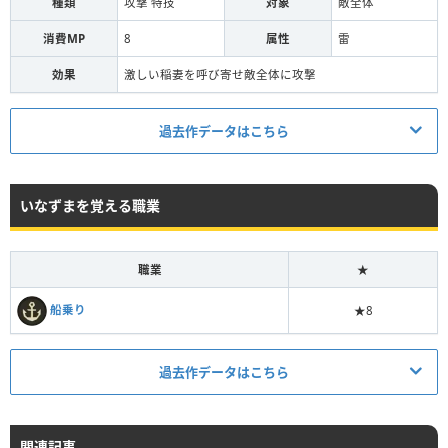
種類
攻撃 特技
対象
敵全体
消費MP
8
属性
雷
効果
激しい稲妻を呼び寄せ敵全体に攻撃
過去作データはこちら
0
消費MP
いなずまを覚える職業
効果
いなずまを呼び寄せ敵全体に30〜50のダメージを与える
効果範囲
敵全体
職業
★
種類
攻撃・特技
船乗り
★8
過去作データはこちら
関連記事