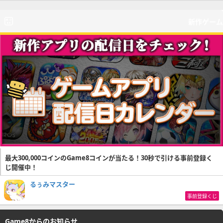
新作ゲーム
最大300,000コインのGame8コインが当たる！30秒で引ける事前登録く
じ開催中！
るぅみマスター
事前登録くじ
Game8からのお知らせ