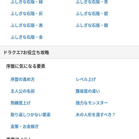
ふしぎな石版・緑
ふしぎな石版・青
ふしぎな石版・灰
ふしぎな石版・碧
ふしぎな石版・黒
ふしぎな石版・銀
ふしぎな石版・金
ドラクエ7お役立ち攻略
序盤に気になる要素
序盤の進め方
レベル上げ
主人公の名前
難易度の違い
熟練度上げ
強力なモンスター
取り返しつかない要素
木の人形を渡すべき？
金策・お金稼ぎ