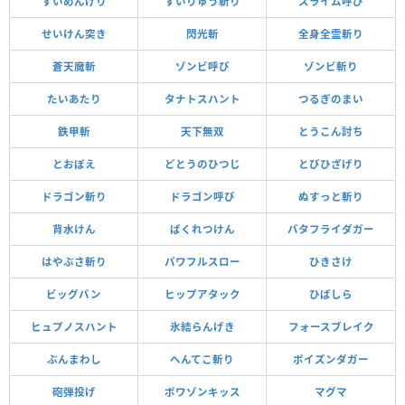
すいめんげり
すいりゅう斬り
スライム呼び
せいけん突き
閃光斬
全身全霊斬り
蒼天魔斬
ゾンビ呼び
ゾンビ斬り
たいあたり
タナトスハント
つるぎのまい
鉄甲斬
天下無双
とうこん討ち
とおぼえ
どとうのひつじ
とびひざげり
ドラゴン斬り
ドラゴン呼び
ぬすっと斬り
背水けん
ばくれつけん
バタフライダガー
はやぶさ斬り
パワフルスロー
ひきさけ
ビッグバン
ヒップアタック
ひばしら
ヒュプノスハント
氷結らんげき
フォースブレイク
ぶんまわし
へんてこ斬り
ポイズンダガー
砲弾投げ
ポワゾンキッス
マグマ