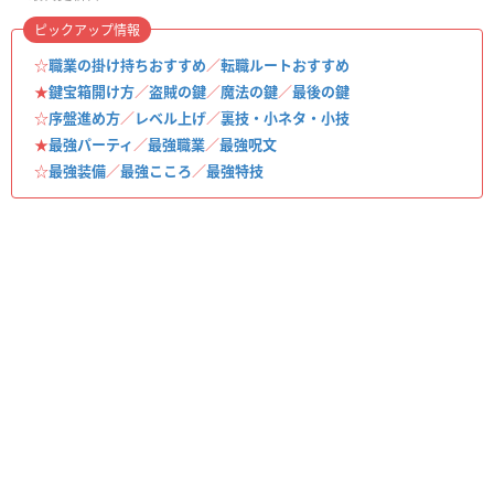
ピックアップ情報
☆
職業の掛け持ちおすすめ
／
転職ルートおすすめ
★
鍵宝箱開け方
／
盗賊の鍵
／
魔法の鍵
／
最後の鍵
☆
序盤進め方
／
レベル上げ
／
裏技・小ネタ・小技
★
最強パーティ
／
最強職業
／
最強呪文
☆
最強装備
／
最強こころ
／
最強特技