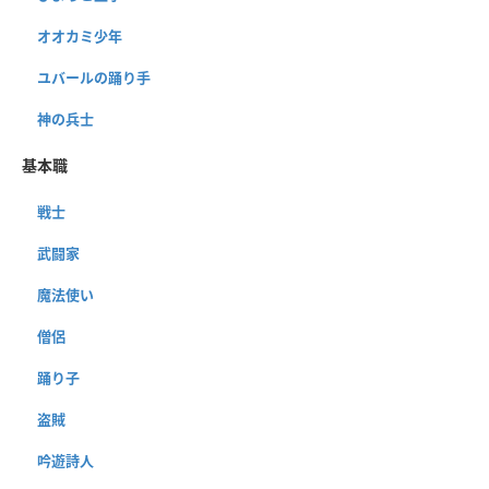
オオカミ少年
ユバールの踊り手
神の兵士
基本職
戦士
武闘家
魔法使い
僧侶
踊り子
盗賊
吟遊詩人