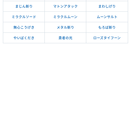
まじん斬り
マトンアタック
まわしげり
ミラクルソード
ミラクルムーン
ムーンサルト
無心こうげき
メタル斬り
もろば斬り
やいばくだき
勇者の光
ローズタイフーン