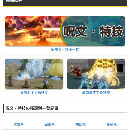
職業
熟練度
船乗り
★×8
サンダーラット
★×8
▶︎呪文・特技一覧
最強おすすめ特技
最強おすすめ呪文
呪文・特技の種類別一覧記事
攻撃系
回復系
補助系
移動系