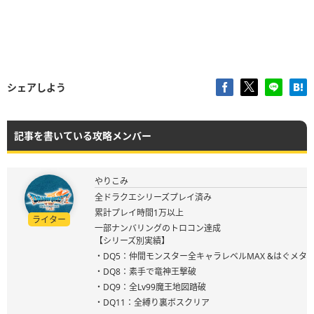
シェアしよう
記事を書いている攻略メンバー
やりこみ
全ドラクエシリーズプレイ済み
累計プレイ時間1万以上
ライター
一部ナンバリングのトロコン達成
【シリーズ別実績】
・DQ5：仲間モンスター全キャラレベルMAX &はぐメタ
・DQ8：素手で竜神王撃破
・DQ9：全Lv99魔王地図踏破
・DQ11：全縛り裏ボスクリア