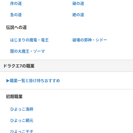
序の道
破の道
急の道
絶の道
伝説への道
はじまりの魔竜・竜王
破壊の邪神・シドー
闇の大魔王・ゾーマ
ドラクエ7の職業
▶︎職業一覧と掛け持ちおすすめ
初期職業
ひよっこ漁師
ひよっこ網元
ひよっこ王子