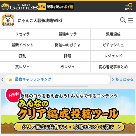
にゃんこ大戦争攻略Wiki
リセマラ
最強キャラ
汎用編成
最新イベント
開催中のガチャ
ガチャシミュ
狂乱
降臨
レジェンド
真レジェ
零レジェ
初心者記事まとめ
最強キャラランキング
もっとみる
レジェン
1
2