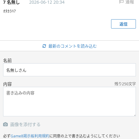
7 名無し
2026-06-12 20:34
通報
ｵﾀｶﾗﾊ?
返信
最新のコメントを読み込む
名前
内容
残り250文字
画像を添付する
必ず
Game8掲示板利用規約
に同意の上で書き込むようにしてください