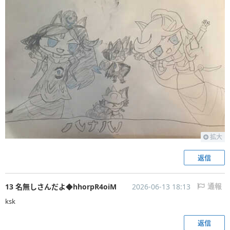
拡大
返信
13 名無しさんだよ◆hhorpR4oiM
2026-06-13 18:13
通報
ksk
返信