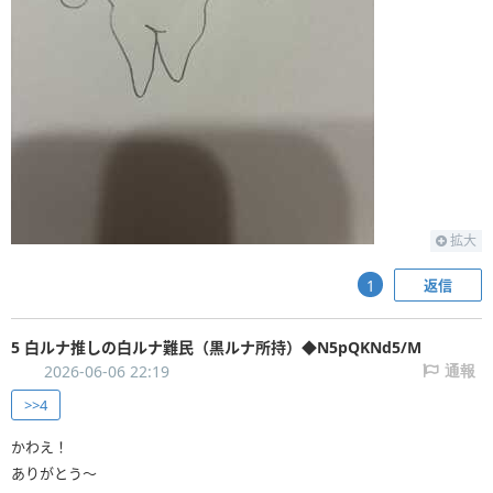
拡大
返信
1
5 白ルナ推しの白ルナ難民（黒ルナ所持）◆N5pQKNd5/M
2026-06-06 22:19
通報
>>4
かわえ！
ありがとう〜