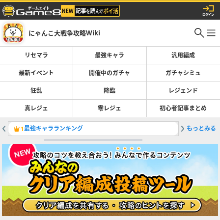
にゃんこ大戦争攻略Wiki
リセマラ
最強キャラ
汎用編成
最新イベント
開催中のガチャ
ガチャシミュ
狂乱
降臨
レジェンド
真レジェ
零レジェ
初心者記事まとめ
最強キャラランキング
もっとみる
鉄腕！東
1
2