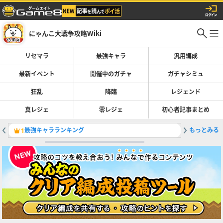
にゃんこ大戦争攻略Wiki
リセマラ
最強キャラ
汎用編成
最新イベント
開催中のガチャ
ガチャシミュ
狂乱
降臨
レジェンド
真レジェ
零レジェ
初心者記事まとめ
最強キャラランキング
もっとみる
レジェン
1
2