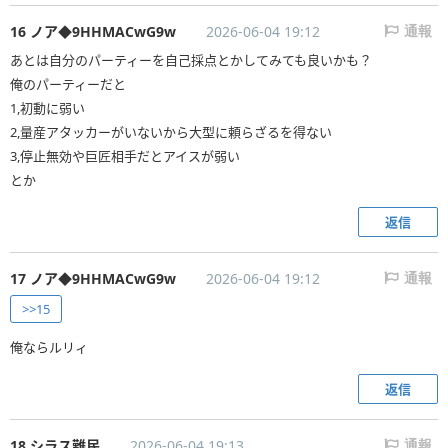
16 ノア◆9HHMACwG9w
2026-06-04 19:12
通報
あとは自分のパーティーを自己採点とかしてみても良いかも？
俺のパーティーだと
1,初動に弱い
2,量産アタッカーがいないから大型に頼らざるを得ない
3,停止無効や巨匠相手だとアイスが弱い
とか
返信
17 ノア◆9HHMACwG9w
2026-06-04 19:12
通報
>>15
俺ならルリィ
返信
18 シラス難民
2026-06-04 19:13
通報