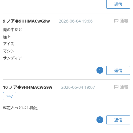
返信
9 ノア◆9HHMACwG9w
2026-06-04 19:06
通報
俺の中だと
極上
アイス
マシン
サンディア
返信
1
10 ノア◆9HHMACwG9w
2026-06-04 19:07
通報
>>7
確定ふっとばし鈍足
返信
1