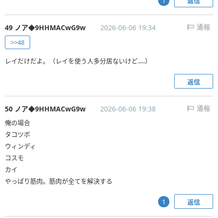
返信
1
49 ノア◆9HHMACwG9w
2026-06-06 19:34
通報
>>48
レイだけだよ。（レイを使う人多分居ないけど.....）
返信
50 ノア◆9HHMACwG9w
2026-06-06 19:38
通報
俺の場合
タコツボ
ウィンディ
コスモ
カイ
やっぱり筋肉。筋肉が全てを解決する
返信
1