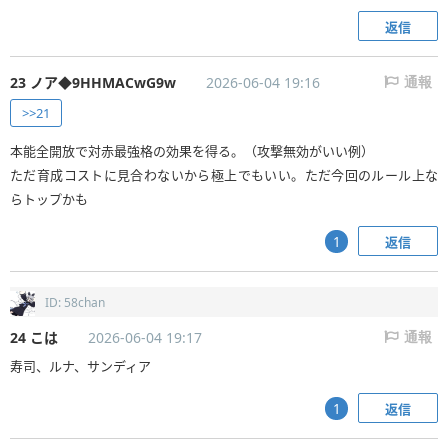
返信
23 ノア◆9HHMACwG9w
2026-06-04 19:16
通報
>>21
本能全開放で対赤最強格の効果を得る。（攻撃無効がいい例）
ただ育成コストに見合わないから極上でもいい。ただ今回のルール上な
らトップかも
返信
1
ID: 58chan
24 こは
2026-06-04 19:17
通報
寿司、ルナ、サンディア
返信
1