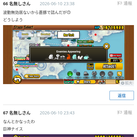
66 名無しさん
2026-06-10 23:38
通報
波動無効居ないから蒼豚で詰んだが🙃
どうしよう
拡大
返信
67 名無しさん
2026-06-10 23:43
通報
なんとかなったわ
巨神ナイス