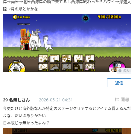
岸→南米→北米西海岸の順で来てるし西海岸終わったらハワイ→浮遊大
陸→月の順とかかな
拡大
返信
29 名無しさん
2026-05-21 04:31
通報
今更だけど海外版なんか特定のステージクリアするとアイテム貰えるんだ
よな、だいぶありがたい
日本版じゃ無かったよね？