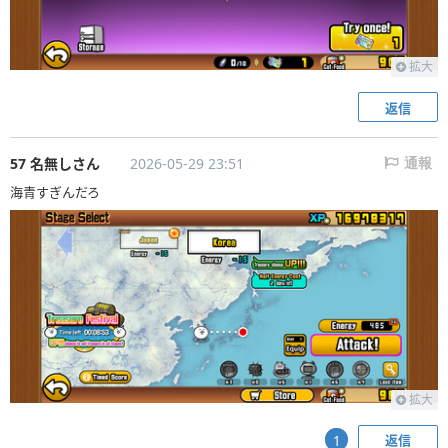
拡大
返信
57 名無しさん
2026-05-29 23:51
通報
海青すぎんだろ
拡大
返信
1