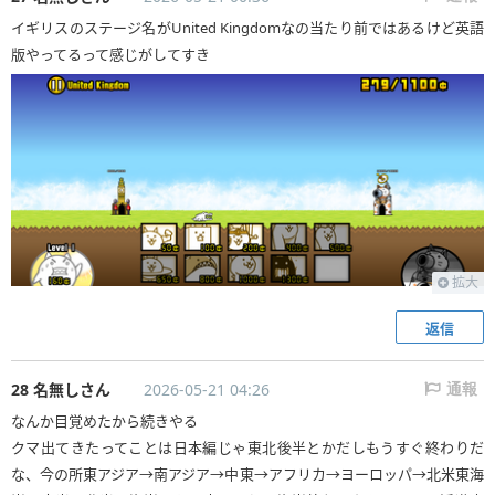
イギリスのステージ名がUnited Kingdomなの当たり前ではあるけど英語
版やってるって感じがしてすき
拡大
返信
28 名無しさん
2026-05-21 04:26
通報
なんか目覚めたから続きやる
クマ出てきたってことは日本編じゃ東北後半とかだしもうすぐ終わりだ
な、今の所東アジア→南アジア→中東→アフリカ→ヨーロッパ→北米東海