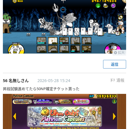
拡大
返信
56 名無しさん
2026-05-28 15:24
通報
昇段試験進めてたら50NP確定チケット貰った