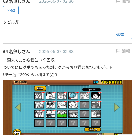
63 名無しさん
2026-06-07 02:36
通報
>>62
クビルガ
返信
64 名無しさん
2026-06-07 02:38
通報
半額来てたから猫缶EX全回収
ついでにログボでもらった副チケからちび猫とちび足もゲット
UR一気に200くらい増えて笑う