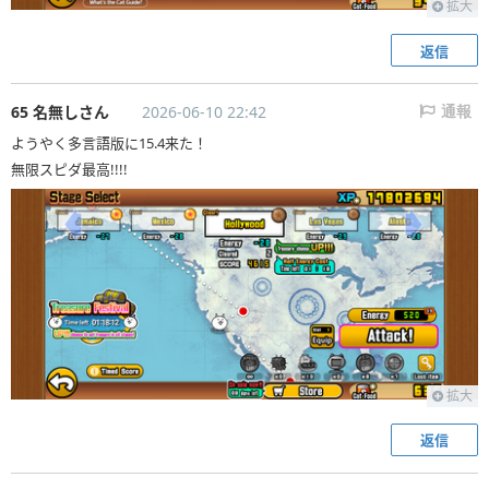
拡大
返信
65 名無しさん
2026-06-10 22:42
通報
ようやく多言語版に15.4来た！
無限スピダ最高!!!!
拡大
返信