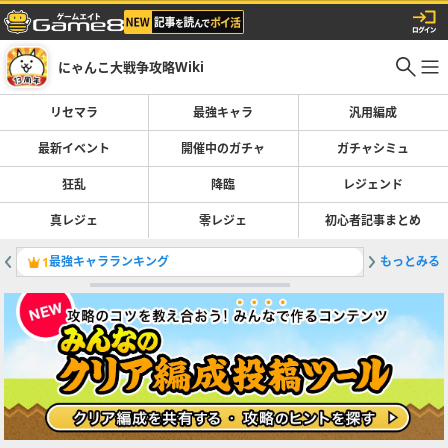
にゃんこ大戦争攻略Wiki
リセマラ
最強キャラ
汎用編成
最新イベント
開催中のガチャ
ガチャシミュ
狂乱
降臨
レジェンド
真レジェ
零レジェ
初心者記事まとめ
最強キャラランキング
もっとみる
鉄腕！東
1
2