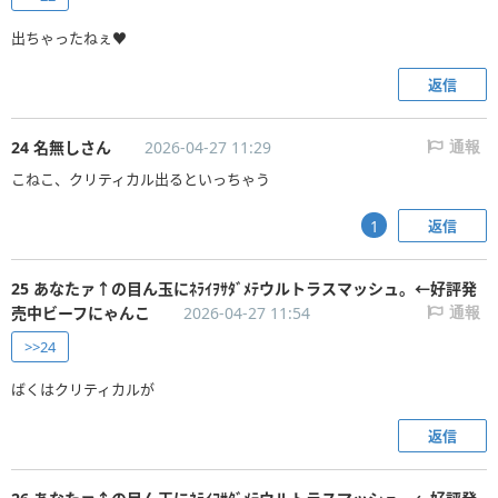
出ちゃったねぇ♥
返信
24 名無しさん
2026-04-27 11:29
通報
こねこ、クリティカル出るといっちゃう
返信
1
25 あなたァ↑の目ん玉にﾈﾗｲｦｻﾀﾞﾒﾃウルトラスマッシュ。←好評発
売中ビーフにゃんこ
2026-04-27 11:54
通報
>>24
ばくはクリティカルが
返信