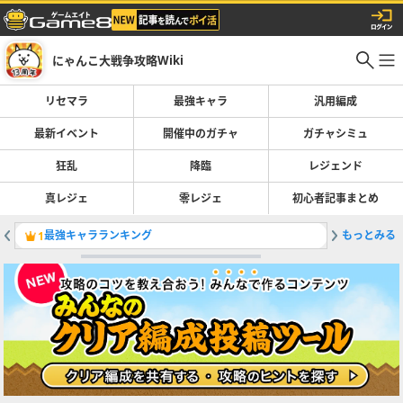
にゃんこ大戦争攻略Wiki
リセマラ
最強キャラ
汎用編成
最新イベント
開催中のガチャ
ガチャシミュ
狂乱
降臨
レジェンド
真レジェ
零レジェ
初心者記事まとめ
最強キャラランキング
もっとみる
死霊妖精
1
2