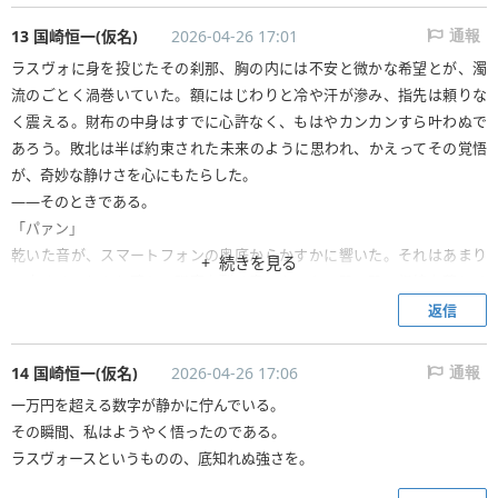
13 国崎恒一(仮名)
2026-04-26 17:01
通報
ラスヴォに身を投じたその刹那、胸の内には不安と微かな希望とが、濁
流のごとく渦巻いていた。額にはじわりと冷や汗が滲み、指先は頼りな
く震える。財布の中身はすでに心許なく、もはやカンカンすら叶わぬで
あろう。敗北は半ば約束された未来のように思われ、かえってその覚悟
が、奇妙な静けさを心にもたらした。
——そのときである。
「パァン」
乾いた音が、スマートフォンの奥底からかすかに響いた。それはあまり
続きを見る
に小さく、しかし確かに現実を裂く音であった。恐る恐る視線を落とせ
ば、先ほどまで空虚であった財布の中に、一
返信
14 国崎恒一(仮名)
2026-04-26 17:06
通報
一万円を超える数字が静かに佇んでいる。
その瞬間、私はようやく悟ったのである。
ラスヴォースというものの、底知れぬ強さを。