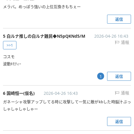
メラバ。めっぽう強いの上位互換きもちぇー
返信
5 白ルナ推しの白ルナ難民◆N5pQKNd5/M
2026-04-26 16:43
通報
>>1
コスモ
波動ｷﾓﾃｨｰ
返信
1
6 国崎恒一(仮名)
2026-04-26 16:43
通報
ガネーシャ攻撃アップしてる時に攻撃して一気に敵がkbした時脳汁ぶっ
しゃしゃしゃしゃー
返信