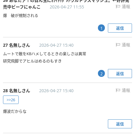
26 あなたァ↑の目ん玉にﾈﾗｲｦｻﾀﾞﾒﾃウルトラスマッシュ。←好評発
売中ビーフにゃんこ
2026-04-27 11:55
通報
爆 破が規制される
返信
1
27 名無しさん
2026-04-27 15:40
通報
ムートで敵をKBハメしてるときの楽しさは異常
研究飛脚でアヒルはめるのもすき
返信
2
28 名無しさん
2026-04-27 15:40
通報
>>26
爆波だからな
返信