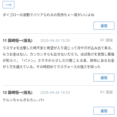
>>8
ダイゴローの波動でバリアられるの気持ちぇ〜音がいいよね
返信
11 国崎恒一(仮名)
2026-04-26 16:50
通報
ラスヴォを出撃した時不安と希望が入り混じって冷や汗が込み出て来る、
もうお金はない。カンカンすらも出せないだろう。ほぼ負けを覚悟し緊張
が和らぐ。「パァン」スマホから少しだけ聞こえる音、財布にあるお金
が１万を越えている。その時初めてラスヴォースの強さを知った
返信
12 国崎恒一(仮名)
2026-04-26 16:53
通報
テルンちゃんきもちぃ...ｲｸｯ
返信