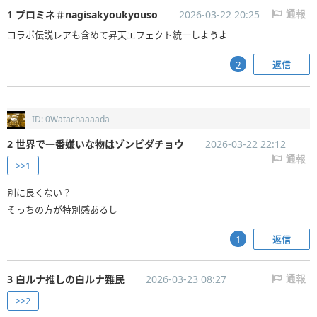
1 プロミネ＃nagisakyoukyouso
2026-03-22 20:25
通報
コラボ伝説レアも含めて昇天エフェクト統一しようよ
返信
2
ID: 0Watachaaaada
2 世界で一番嫌いな物はゾンビダチョウ
2026-03-22 22:12
通報
>>1
別に良くない？
そっちの方が特別感あるし
返信
1
3 白ルナ推しの白ルナ難民
2026-03-23 08:27
通報
>>2