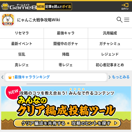
にゃんこ大戦争攻略Wiki
リセマラ
最強キャラ
汎用編成
最新イベント
開催中のガチャ
ガチャシミュ
狂乱
降臨
レジェンド
真レジェ
零レジェ
初心者記事まとめ
最強キャラランキング
もっとみる
レジェン
1
2