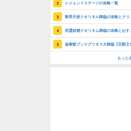
レジェンドステージの攻略一覧
2
断罪天使クオリ
3
死霊妖精クオリネ
4
5
もっと