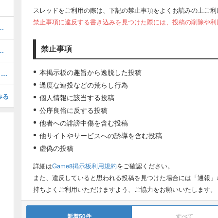
スレッドをご利用の際は、下記の禁止事項をよくお読みの上ご利
禁止事項に違反する書き込みを見つけた際には、投稿の削除や利
ネル降臨の攻略とクリア編成
禁止事項
ム降臨の攻略とおすすめキャラ
本掲示板の趣旨から逸脱した投稿
超拳獣ブンナグリオス大降臨【百獣王1】の攻略とクリア編成
過度な連投などの荒らし行為
みる
個人情報に該当する投稿
公序良俗に反する投稿
他者への誹謗中傷を含む投稿
他サイトやサービスへの誘導を含む投稿
虚偽の投稿
詳細は
Game8掲示板利用規約
をご確認ください。
また、違反していると思われる投稿を見つけた場合には「通報」
持ちよくご利用いただけますよう、ご協力をお願いいたします。
新着50件
すべて