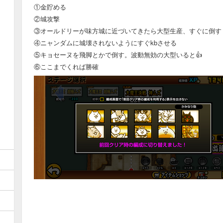
①金貯める
②城攻撃
③オールドリーが味方城に近づいてきたら大型生産、すぐに倒す
④ニャンダムに城壊されないようにすぐkbさせる
⑤キョセーヌを飛脚とかで倒す。波動無効の大型いると👍️
⑥ここまでくれば勝確