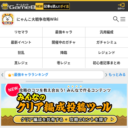
にゃんこ大戦争攻略Wiki
リセマラ
最強キャラ
汎用編成
最新イベント
開催中のガチャ
ガチャシミュ
狂乱
降臨
レジェンド
真レジェ
零レジェ
初心者記事まとめ
最強キャラランキング
もっとみる
ガチャの
1
2