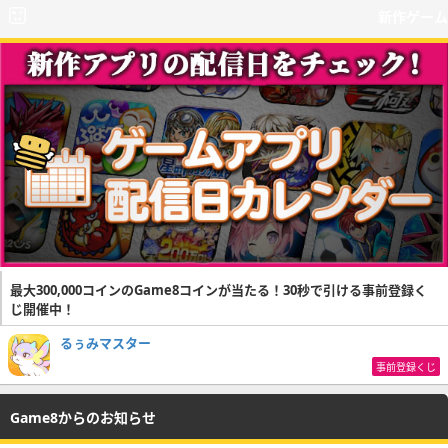
新作ゲーム
最大300,000コインのGame8コインが当たる！30秒で引ける事前登録く
じ開催中！
るぅみマスター
事前登録くじ
Game8からのお知らせ