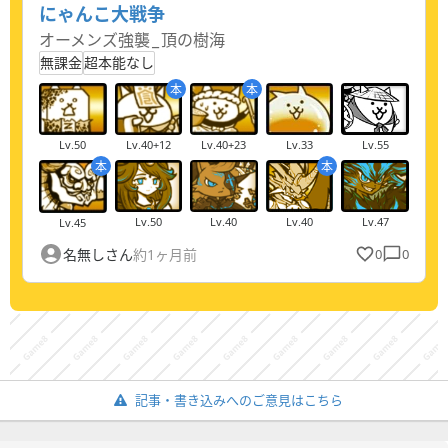
にゃんこ大戦争
オーメンズ強襲
_
頂の樹海
無課金
超本能なし
本
本
Lv.
33
Lv.
40
+12
Lv.
50
Lv.
40
+23
Lv.
55
本
本
Lv.
40
Lv.
40
Lv.
47
Lv.
50
Lv.
45
名無しさん
約1ヶ月前
0
0
記事・書き込みへのご意見はこちら