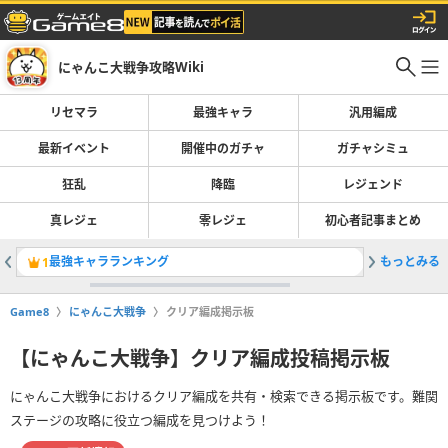
にゃんこ大戦争攻略Wiki
リセマラ
最強キャラ
汎用編成
最新イベント
開催中のガチャ
ガチャシミュ
狂乱
降臨
レジェンド
真レジェ
零レジェ
初心者記事まとめ
最強キャラランキング
もっとみる
ガチャの
1
2
Game8
にゃんこ大戦争
クリア編成掲示板
【にゃんこ大戦争】クリア編成投稿掲示板
にゃんこ大戦争におけるクリア編成を共有・検索できる掲示板です。難関
ステージの攻略に役立つ編成を見つけよう！