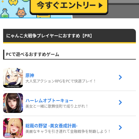
にゃんこ大戦争プレイヤーにおすすめ【PR】
PCで遊べるおすすめゲーム
原神
大人気アクションRPGをPCで快適プレイ！
ハーレムオブトーキョー
美女と一緒に歌舞伎町で成り上がれ！
総裁の野望 -美女養成計画-
美麗なキャラを引き連れて金融戦争を制覇しよう！