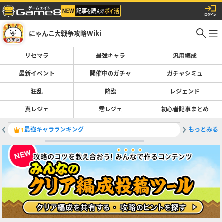
にゃんこ大戦争攻略Wiki
リセマラ
最強キャラ
汎用編成
最新イベント
開催中のガチャ
ガチャシミュ
狂乱
降臨
レジェンド
真レジェ
零レジェ
初心者記事まとめ
最強キャラランキング
もっとみる
真レジェ
1
2