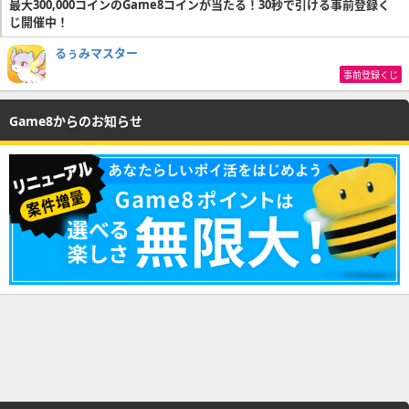
最大300,000コインのGame8コインが当たる！30秒で引ける事前登録く
じ開催中！
るぅみマスター
事前登録くじ
Game8からのお知らせ