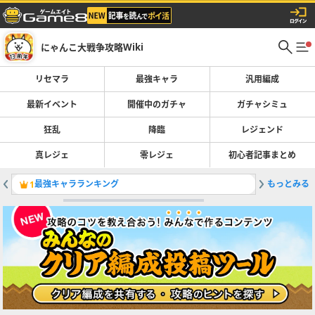
にゃんこ大戦争攻略Wiki
リセマラ
最強キャラ
汎用編成
最新イベント
開催中のガチャ
ガチャシミュ
狂乱
降臨
レジェンド
真レジェ
零レジェ
初心者記事まとめ
最強キャラランキング
もっとみる
鉄腕！東
1
2