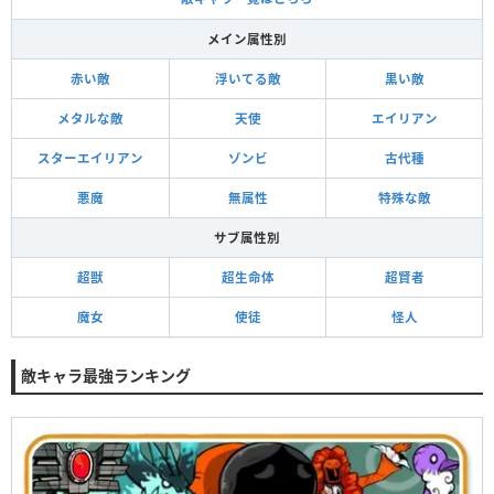
メイン属性別
赤い敵
浮いてる敵
黒い敵
メタルな敵
天使
エイリアン
スターエイリアン
ゾンビ
古代種
悪魔
無属性
特殊な敵
サブ属性別
超獣
超生命体
超賢者
魔女
使徒
怪人
敵キャラ最強ランキング