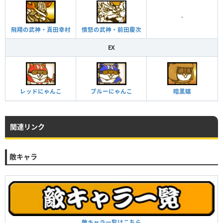
-
飛翔の武神・真田幸村
憤怒の武神・前田慶次
EX
レッドにゃんこ
ブルーにゃんこ
暗黒嬢
関連リンク
敵キャラ
敵キャラ一覧はこちら