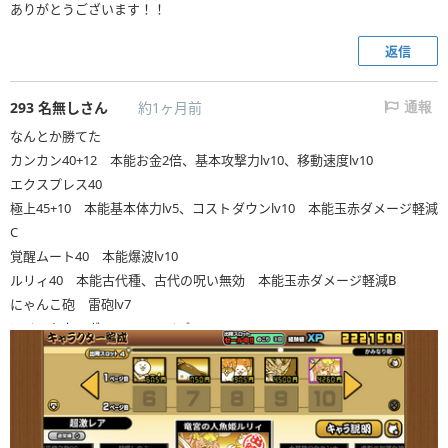
ありがとうございます！！
返信
293
名無しさん
約1ヶ月前
通報
なんとか勝てた
カンカン40+12 本能お金2倍、基本攻撃力lv10、移動速度lv10
エクスプレス40
極上45+10 本能基本体力lv5、コストダウンlv10 本能玉赤ダメージ軽減
C
覚醒ムート40 本能爆波lv10
ルリィ40 本能古代種、古代の呪い無効 本能玉赤ダメージ軽減B
にゃんこ砲 雷砲lv7
アイテムネコボン、スニャイパー
正直このチームだいぶ運ゲーで、ルリィがどれだけ長く生き残るか、極上
がどれだけ呪いを受けないか、カンカンとエクスプレスでどれだけ早く
赤ヘビと古代わんこを倒せるか、ムートがどれだけ赤サイや蜜江、教授
を殴れるか、どれだけ敵城付近で前線を維持できるかということがおそ
らく必須なので