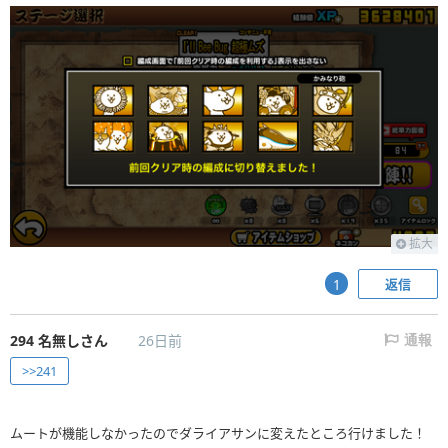
拡大
返信
1
294
名無しさん
26日前
通報
>>241
ムートが機能しなかったのでダライアサンに変えたところ行けました！