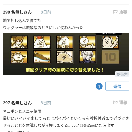
298
名無しさん
8日前
通報
城で押し込んで勝てた
ヴィグラーは城破壊のときにしか使わんかった
拡大
返信
1
297
名無しさん
8日前
通報
ネコボンとスニャ使用
最初にパイパイ出してあとはパイパイといくらを教授付近まで近づけさ
せることとを意識しながら押しまくる。ルノは死ぬ前に烈波出す