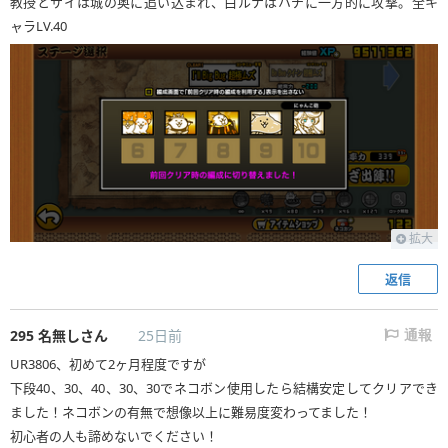
教授とサイは城の奥に追い込まれ、白ルナはハチに一方的に攻撃。全キ
ャラLV.40
拡大
返信
295
名無しさん
25日前
通報
UR3806、初めて2ヶ月程度ですが
下段40、30、40、30、30でネコボン使用したら結構安定してクリアでき
ました！ネコボンの有無で想像以上に難易度変わってました！
初心者の人も諦めないでください！