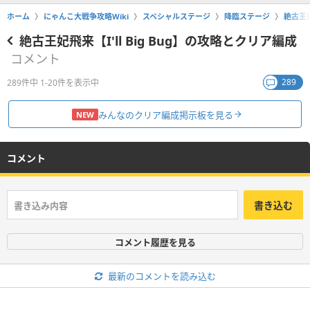
ホーム
にゃんこ大戦争攻略Wiki
スペシャルステージ
降臨ステージ
絶古王妃
絶古王妃飛来【I'll Big Bug】の攻略とクリア編成
コメント
289
289件中 1-20件を表示中
みんなのクリア編成掲示板を見る
NEW
コメント
書き込む
コメント履歴を見る
最新のコメントを読み込む