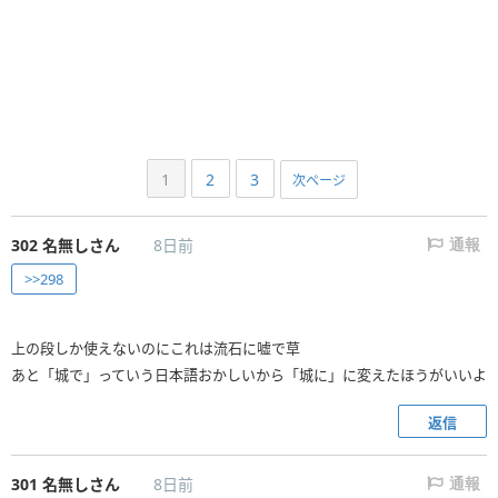
1
2
3
次ページ
302
名無しさん
8日前
通報
>>298
上の段しか使えないのにこれは流石に嘘で草
あと「城で」っていう日本語おかしいから「城に」に変えたほうがいいよ
返信
301
名無しさん
8日前
通報