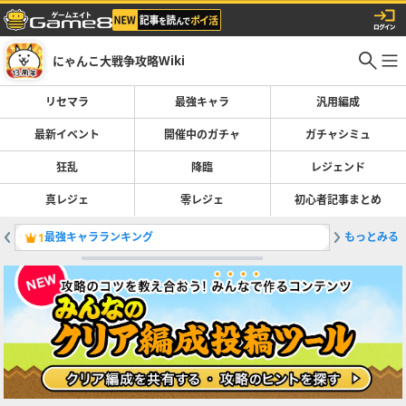
にゃんこ大戦争攻略Wiki
リセマラ
最強キャラ
汎用編成
最新イベント
開催中のガチャ
ガチャシミュ
狂乱
降臨
レジェンド
真レジェ
零レジェ
初心者記事まとめ
最強キャラランキング
もっとみる
ガチャの
1
2