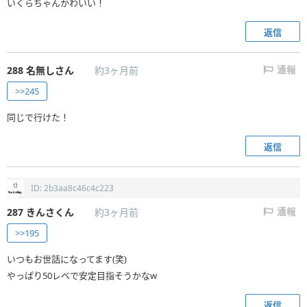
いくらちゃんかわいい！
返信
288
名無しさん
約3ヶ月前
通報
>>245
同じで行けた！
返信
ID: 2b3aa8c46c4c223
287
きんさくん
約3ヶ月前
通報
>>195
いつもお世話になってます(笑)
やっぱり50レベで安定目指そうかなw
返信