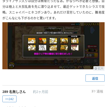
ダライアサン入りは自分は無理だったなあ。かなりPSが必要と想像。自
分は極上と大狂乱島を先に潜り込ませて、最近ゲットできたシラスで攻
略。スニャイパーとネコボンあり。あれだけ苦労していたのに、難易度
がこんなにも下がるのかと驚いてます。
拡大
返信
289
名無しさん
約2ヶ月前
通報
>>242