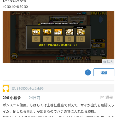
レベルは左から
40 30 40+8 30 30
拡大
返信
1
ID: 316850b1cc5ab96
296
小戦争
24日前
通報
ポンスニャ使用。しばらくは上等狂乱島で耐えて、サイが出たら飛脚スラ
イム、倒したら白ルナが出せるのでハチの懐に入れたら勝機。