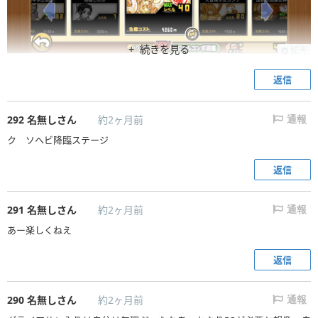
自分は適正キャラが少なかったからこうなったけど正直他の人参考にし
たほうがいいと思う
続きを見る
拡大
あとスニャイパーは敵城付近で極上が張り付いたら絶対きること
返信
292
名無しさん
約2ヶ月前
通報
ク ソヘビ降臨ステージ
返信
291
名無しさん
約2ヶ月前
通報
あー楽しくねえ
返信
290
名無しさん
約2ヶ月前
通報