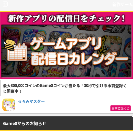
新作ゲーム
最大300,000コインのGame8コインが当たる！30秒で引ける事前登録く
じ開催中！
るぅみマスター
事前登録くじ
Game8からのお知らせ