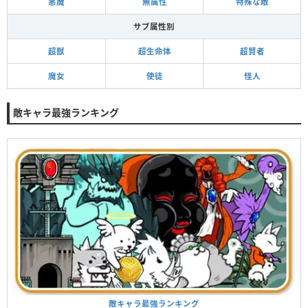
悪魔
無属性
特殊な敵
サブ属性別
超獣
超生命体
超賢者
魔女
使徒
怪人
敵キャラ最強ランキング
敵キャラ最強ランキング