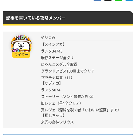
記事を書いている攻略メンバー
やりこみ
【メインアカ】
ランク34745
ライター
既存ステージ全クリ
にゃんこメダル全取得
グランドアビス100層までクリア
プラチナ勲章（11）
【サブアカ】
ランク5674
ストーリー（ゾンビ襲来以外済）
旧レジェ（星1全クリア）
真レジェ（深淵を覗く者「かわいい壁画」まで）
【推しキャラ】
来光の女神シリウス