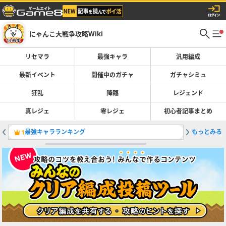
にゃんこ大戦争攻略Wiki
リセマラ
最強キャラ
汎用編成
最新イベント
開催中のガチャ
ガチャシミュ
狂乱
降臨
レジェンド
真レジェ
零レジェ
初心者記事まとめ
最強キャラランキング
もっとみる
鉄腕！東
1
2