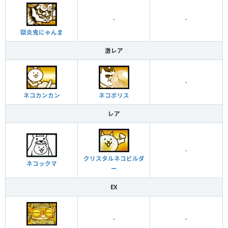
-
-
獄炎鬼にゃんま
激レア
-
ネコカンカン
ネコポリス
レア
-
クリスタルネコビルダ
ネコックマ
ー
EX
-
-