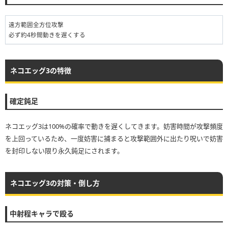
遠方範囲全方位攻撃
必ず約4秒間動きを遅くする
ネコエッグ3の特徴
確定鈍足
ネコエッグ3は100%の確率で動きを遅くしてきます。妨害時間が攻撃頻度
を上回っているため、一度妨害に捕まると攻撃範囲外に出たり呪いで妨害
を封印しない限り永久鈍足にされます。
ネコエッグ3の対策・倒し方
中射程キャラで殴る