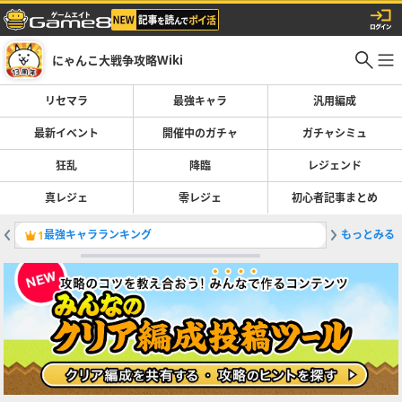
にゃんこ大戦争攻略Wiki
リセマラ
最強キャラ
汎用編成
最新イベント
開催中のガチャ
ガチャシミュ
狂乱
降臨
レジェンド
真レジェ
零レジェ
初心者記事まとめ
最強キャラランキング
もっとみる
断罪天使
1
2