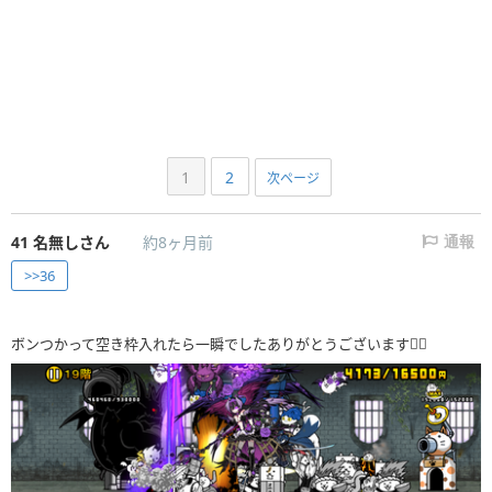
1
2
次ページ
41
名無しさん
約8ヶ月前
通報
>>36
ボンつかって空き枠入れたら一瞬でしたありがとうございます🙇‍♀️