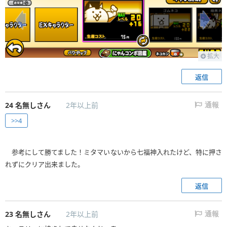
拡大
返信
24
名無しさん
2年以上前
通報
>>4
参考にして勝てました！ミタマいないから七福神入れたけど、特に押さ
れずにクリア出来ました。
返信
23
名無しさん
2年以上前
通報