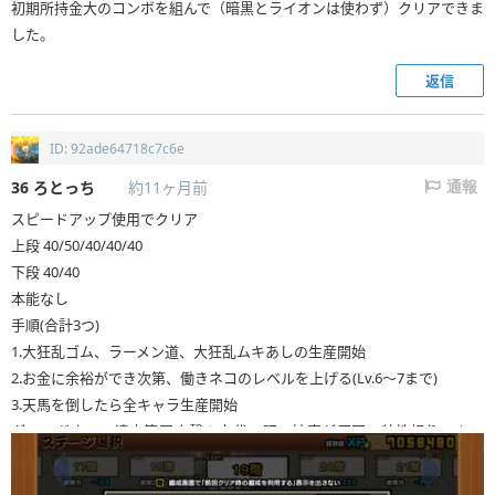
初期所持金大のコンボを組んで（暗黒とライオンは使わず）クリアできま
した。
返信
ID: 92ade64718c7c6e
36
ろとっち
約11ヶ月前
通報
スピードアップ使用でクリア
上段 40/50/40/40/40
下段 40/40
本能なし
手順(合計3つ)
1.大狂乱ゴム、ラーメン道、大狂乱ムキあしの生産開始
2.お金に余裕ができ次第、働きネコのレベルを上げる(Lv.6〜7まで)
3.天馬を倒したら全キャラ生産開始
ダテメガネルの遠方範囲攻撃＋古代の呪い妨害が原因で特性頼りのキャ
ラは活躍しづらい