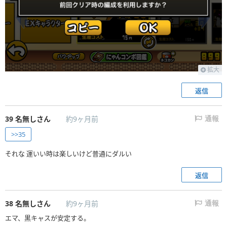
拡大
返信
39
名無しさん
約9ヶ月前
通報
>>35
それな 運いい時は楽しいけど普通にダルい
返信
38
名無しさん
約9ヶ月前
通報
エマ、黒キャスが安定する。