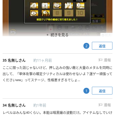
続きを見る
拡大
返信
2
35
名無しさん
約11ヶ月前
通報
ここに限った話じゃないけど、押し込みの強い敵と大量のメタルを同時に
出して、「単体攻撃の確定クリティカルは使わせないよ？運ゲー頑張って
くださいww」ってステージ、性格悪すぎるでしょ…
返信
1
34
名無しさん
約1年前
通報
レベルはみんな40くらい。本能は暗黒嬢の波動だけ。アイテムなしでいけ