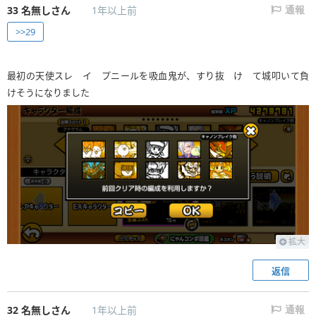
33
名無しさん
1年以上前
通報
>>29
最初の天使スレ イ プニールを吸血鬼が、すり抜 け て城叩いて負
けそうになりました
拡大
返信
32
名無しさん
1年以上前
通報