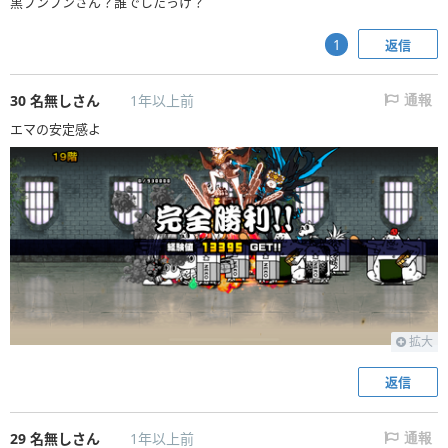
黒ブンブンさん？誰でしたっけ？
返信
1
30
名無しさん
1年以上前
通報
エマの安定感よ
拡大
返信
29
名無しさん
1年以上前
通報