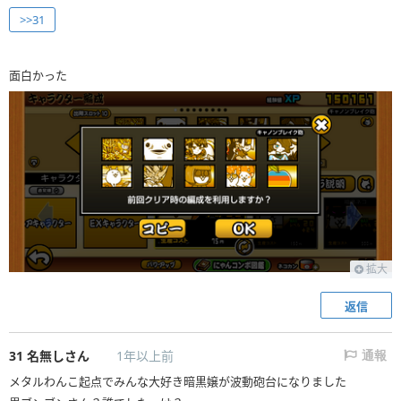
>>31
面白かった
拡大
返信
31
名無しさん
1年以上前
通報
メタルわんこ起点でみんな大好き暗黒嬢が波動砲台になりました