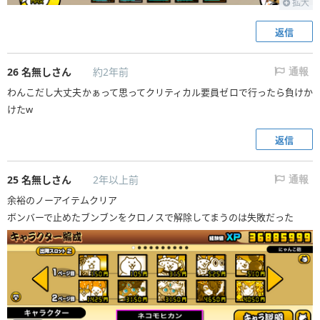
拡大
返信
26
名無しさん
約2年前
通報
わんこだし大丈夫かぁって思ってクリティカル要員ゼロで行ったら負けか
けたw
返信
25
名無しさん
2年以上前
通報
余裕のノーアイテムクリア
ボンバーで止めたブンブンをクロノスで解除してまうのは失敗だった