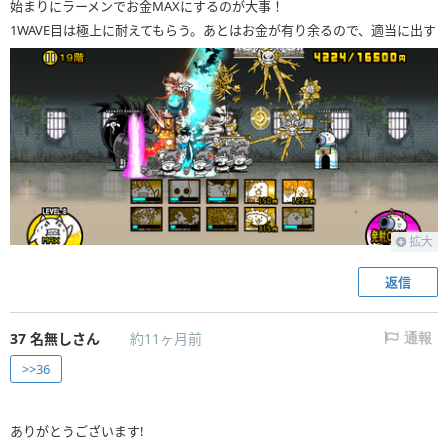
始まりにラーメンでお金MAXにするのが大事！
1WAVE目は極上に耐えてもらう。あとはお金が有り余るので、適当に出す
拡大
返信
37
名無しさん
約11ヶ月前
通報
>>36
ありがとうございます!