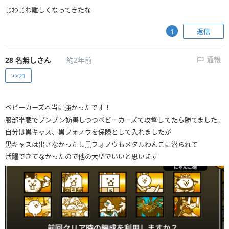
じわじわ難しくなってきたな
返信
1
28
名無しさん
約2年前
通報
>>21
ベビーカーズ本当に強かったです！
服部半蔵でブンブン妨害しつつベビーカーズて攻撃してたら勝てました。
自分は黒キャス、黒フォノウを保険として入れましたが
黒キャスは出さなかったし黒フォノウもメタルわんこに潜られて
活躍できてなかったので他の大型でいいと思います