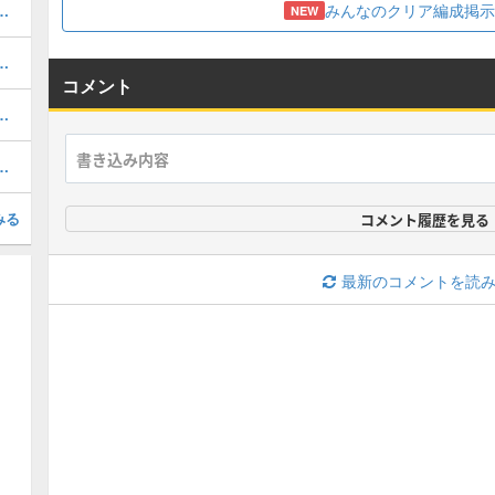
みんなのクリア編成掲示
攻略とクリア編成｜アビスステージ対応
NEW
攻略とクリア編成｜アビスステージ対応
コメント
の攻略とおすすめキャラ｜最凶戦士
とスケジュール｜今引くべきガチャ
みる
コメント履歴を見る
最新のコメントを読