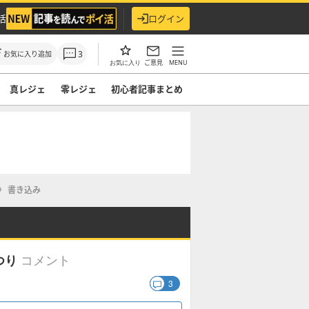
活
ログイン
3
お気に入り追加
ご意見
MENU
お気に入り
真レジェ
零レジェ
初心者記事まとめ
書き込み
コメント
つり
3