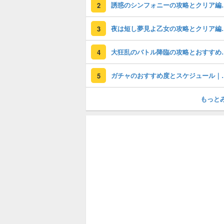
誘惑のシンフォニーの
2
夜は短し夢見よ乙女の
3
大狂乱のバトル降臨
4
ガチャのおすすめ度
5
もっと